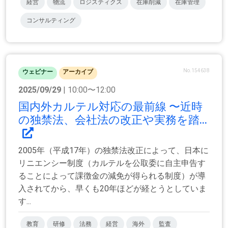
経営
物流
ロジスティクス
在庫削減
在庫管理
コンサルティング
No.154638
ウェビナー
アーカイブ
2025/09/29
| 10:00〜12:00
国内外カルテル対応の最前線 〜近時
の独禁法、会社法の改正や実務を踏...
2005年（平成17年）の独禁法改正によって、日本に
リニエンシー制度（カルテルを公取委に自主申告す
ることによって課徴金の減免が得られる制度）が導
入されてから、早くも20年ほどが経とうとしていま
す...
教育
研修
法務
経営
海外
監査