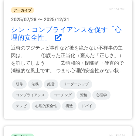
No.154696
アーカイブ
2025/07/28 〜 2025/12/31
シン・コンプライアンスを促す「心
理的安全性」
近時のフジテレビ事件など後を絶たない不祥事の主
因は、 ①誤った正当化（歪んだ「正しさ」）
を許してしまう ②昭和的・閉鎖的・硬直的で
消極的な風土です。 つまり心理的安全性がない状...
研修
法務
経営
リーダーシップ
コンプライアンス
コーチング
資格
心理学
テレビ
心理的安全性
構造
ドバイ
No.154924