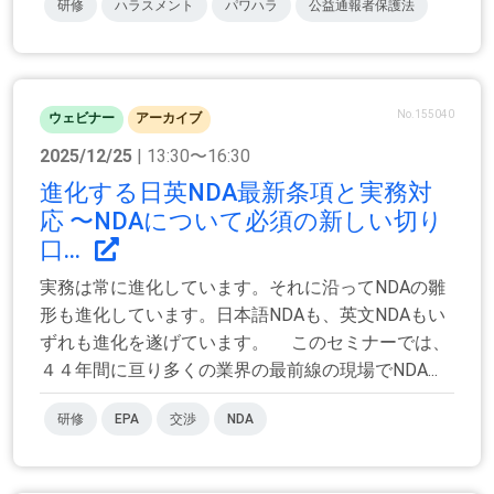
研修
ハラスメント
パワハラ
公益通報者保護法
No.155040
ウェビナー
アーカイブ
2025/12/25
| 13:30〜16:30
進化する日英NDA最新条項と実務対
応 〜NDAについて必須の新しい切り
口...
実務は常に進化しています。それに沿ってNDAの雛
形も進化しています。日本語NDAも、英文NDAもい
ずれも進化を遂げています。 このセミナーでは、
４４年間に亘り多くの業界の最前線の現場でNDA...
研修
EPA
交渉
NDA