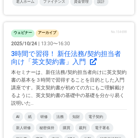
老人ホーム
ファイナンス
資金管理
設計
No.154698
ウェビナー
アーカイブ
2025/10/24
| 13:30〜16:30
3時間で習得！ 新任法務/契約担当者
向け「英文契約書」入門
本セミナーは、新任法務/契約担当者向けに英文契約
書の基本を３時間で習得することを目的とした入門
講座です。英文契約書が初めての方にもご理解戴け
るように、英文契約書の基礎中の基礎を分かり易く
説明いた...
AI
紙
研修
法務
知財
電子契約
新人研修
秘密保持
購買
裁判
電子署名