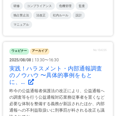
研修
コンプライアンス
危機管理
監査
独占禁止法
法改正
社内ルール
設計
マニュアル
No.154225
ウェビナー
アーカイブ
2025/08/08
| 13:30〜16:30
実践！ハラスメント・内部通報調査
のノウハウ 〜具体的事例をもと
に、...
昨今の公益通報者保護法の改正により、公益通報へ
の調査等を行う公益通報対応業務従事者を置くなど
必要な体制を整備する義務が新設されたほか、内部
通報への不利益取扱いに刑事罰が科される改正も議