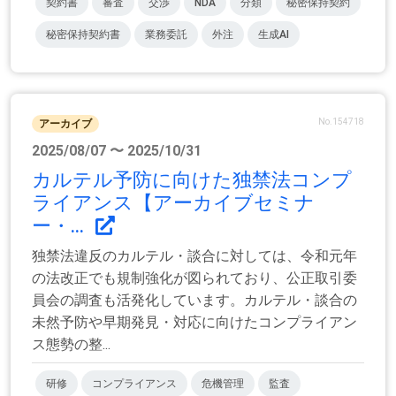
契約書
審査
交渉
NDA
分類
秘密保持契約
秘密保持契約書
業務委託
外注
生成AI
No.154718
アーカイブ
2025/08/07 〜 2025/10/31
カルテル予防に向けた独禁法コンプ
ライアンス【アーカイブセミナ
ー・...
独禁法違反のカルテル・談合に対しては、令和元年
の法改正でも規制強化が図られており、公正取引委
員会の調査も活発化しています。カルテル・談合の
未然予防や早期発見・対応に向けたコンプライアン
ス態勢の整...
研修
コンプライアンス
危機管理
監査