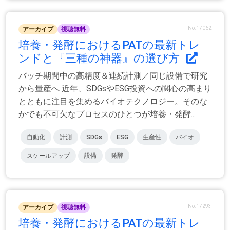
No.17062
アーカイブ
視聴無料
培養・発酵におけるPATの最新トレ
ンドと『三種の神器』の選び方
バッチ期間中の高精度＆連続計測／同じ設備で研究
から量産へ 近年、SDGsやESG投資への関心の高まり
とともに注目を集めるバイオテクノロジー。そのな
かでも不可欠なプロセスのひとつが培養・発酵...
自動化
計測
SDGs
ESG
生産性
バイオ
スケールアップ
設備
発酵
No.17293
アーカイブ
視聴無料
培養・発酵におけるPATの最新トレ