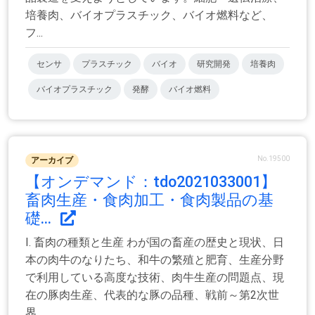
培養肉、バイオプラスチック、バイオ燃料など、
フ...
センサ
プラスチック
バイオ
研究開発
培養肉
バイオプラスチック
発酵
バイオ燃料
No.19500
アーカイブ
【オンデマンド：tdo2021033001】
畜肉生産・食肉加工・食肉製品の基
礎...
Ⅰ. 畜肉の種類と生産 わが国の畜産の歴史と現状、日
本の肉牛のなりたち、和牛の繁殖と肥育、生産分野
で利用している高度な技術、肉牛生産の問題点、現
在の豚肉生産、代表的な豚の品種、戦前～第2次世
界...