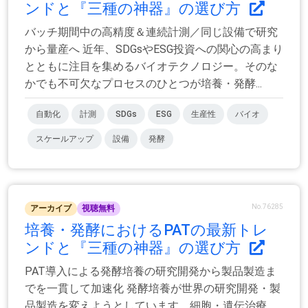
ンドと『三種の神器』の選び方
バッチ期間中の高精度＆連続計測／同じ設備で研究
から量産へ 近年、SDGsやESG投資への関心の高まり
とともに注目を集めるバイオテクノロジー。そのな
かでも不可欠なプロセスのひとつが培養・発酵...
自動化
計測
SDGs
ESG
生産性
バイオ
スケールアップ
設備
発酵
No.76285
アーカイブ
視聴無料
培養・発酵におけるPATの最新トレ
ンドと『三種の神器』の選び方
PAT導入による発酵培養の研究開発から製品製造ま
でを一貫して加速化 発酵培養が世界の研究開発・製
品製造を変えようとしています。細胞・遺伝治療、