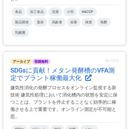
食品
加工食品
流通
小売
HACCP
製品開発
畜産
高齢者
栄養
検査
発酵
乳酸菌
No.77272
アーカイブ
視聴無料
SDGsに貢献！メタン発酵槽のVFA測
定でプラント稼働最大化
嫌気性消化の発酵プロセスをオンライン監視する新
技術 嫌気性処理において消化槽内の状態を安定に保
つことは、プラントを停止することなく効率的に稼
働させる上で重要です。オンライン測定が不可能と
思...