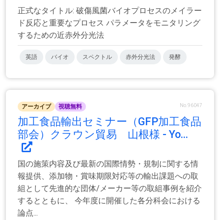
正式なタイトル: 破傷風菌バイオプロセスのメイラー
ド反応と重要なプロセス パラメータをモニタリング
するための近赤外分光法
英語
バイオ
スペクトル
赤外分光法
発酵
No.96047
アーカイブ
視聴無料
加工食品輸出セミナー（GFP加工食品
部会）クラウン貿易 山根様 - Yo...
国の施策内容及び最新の国際情勢・規制に関する情
報提供、添加物・賞味期限対応等の輸出課題への取
組として先進的な団体/メーカー等の取組事例を紹介
するとともに、 今年度に開催した各分科会における
論点...