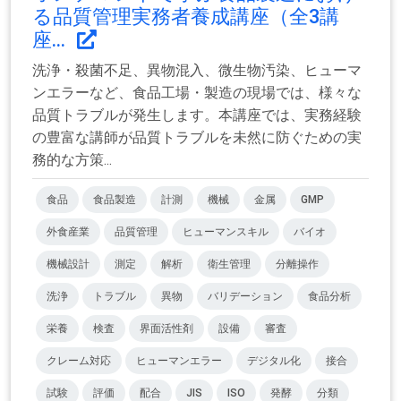
る品質管理実務者養成講座（全3講
座...
洗浄・殺菌不足、異物混入、微生物汚染、ヒューマ
ンエラーなど、食品工場・製造の現場では、様々な
品質トラブルが発生します。本講座では、実務経験
の豊富な講師が品質トラブルを未然に防ぐための実
務的な方策...
食品
食品製造
計測
機械
金属
GMP
外食産業
品質管理
ヒューマンスキル
バイオ
機械設計
測定
解析
衛生管理
分離操作
洗浄
トラブル
異物
バリデーション
食品分析
栄養
検査
界面活性剤
設備
審査
クレーム対応
ヒューマンエラー
デジタル化
接合
試験
評価
配合
JIS
ISO
発酵
分類