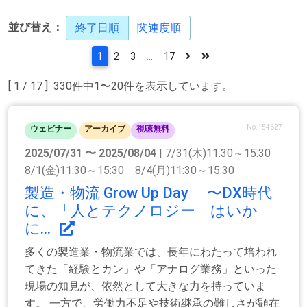
並び替え：
終了日順
関連度順
1
2
3
...
17
[ 1 / 17 ] 330件中1〜20件を表示しています。
No.154627
ウェビナー
アーカイブ
視聴無料
2025/07/31 〜 2025/08/04
| 7/31(木)11:30～15:30
8/1(金)11:30～15:30 8/4(月)11:30～15:30
製造・物流 Grow Up Day 〜DX時代
に、「人とテクノロジー」はいか
に...
多くの製造業・物流業では、長年にわたって培われ
てきた「経験とカン」や「アナログ業務」といった
現場の知見が、依然として大きな力を持っていま
す。 一方で、労働力不足や技術継承の難しさが顕在