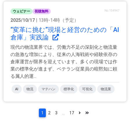
No.154947
ウェビナー
視聴無料
2025/10/17
| 13時-14時（予定）
“変革に挑む”現場と経営のための「AI
倉庫」実践論
現代の物流業界では、労働力不足の深刻化と物流量
の急激な増加により、従来の人海戦術や経験依存の
倉庫運営が限界を迎えています。多くの現場では作
業の標準化が進まず、ベテラン従業員の暗黙知に頼
る属人的運...
AI
物流
マテハン
標準化
可視化
物流業
1
2
3
...
17