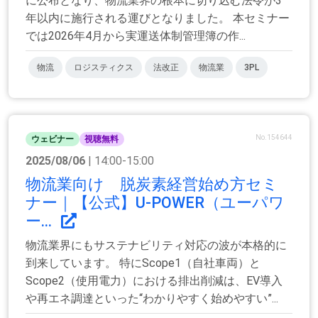
に公布となり、物流業界の根本に切り込む法令が3
年以内に施行される運びとなりました。 本セミナー
では2026年4月から実運送体制管理簿の作...
物流
ロジスティクス
法改正
物流業
3PL
No.154644
ウェビナー
視聴無料
2025/08/06
| 14:00-15:00
物流業向け 脱炭素経営始め方セミ
ナー｜【公式】U-POWER（ユーパワ
ー...
物流業界にもサステナビリティ対応の波が本格的に
到来しています。 特にScope1（自社車両）と
Scope2（使用電力）における排出削減は、EV導入
や再エネ調達といった“わかりやすく始めやすい”...