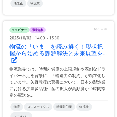
法改正
物流業
No.154934
ウェビナー
視聴無料
2025/10/02
| 14:00～15:30
物流の「いま」を読み解く！現状把
握から始める課題解決と未来展望を...
物流業界では、時間外労働の上限規制や深刻なドラ
イバー不足を背景に、「輸送力の制約」が顕在化し
ています。矢野教授は著書において、日本の製造業
における少量多品種生産の拡大が高頻度かつ時間指
定の配送を...
物流
ロジスティクス
時間外労働
物流業
ドライバー