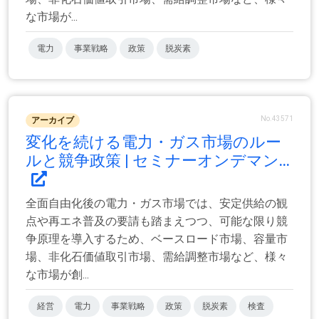
な市場が...
電力
事業戦略
政策
脱炭素
No.43571
アーカイブ
変化を続ける電力・ガス市場のルー
ルと競争政策 | セミナーオンデマン...
全面自由化後の電力・ガス市場では、安定供給の観
点や再エネ普及の要請も踏まえつつ、可能な限り競
争原理を導入するため、ベースロード市場、容量市
場、非化石価値取引市場、需給調整市場など、様々
な市場が創...
経営
電力
事業戦略
政策
脱炭素
検査