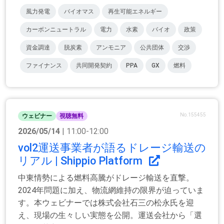
風力発電
バイオマス
再生可能エネルギー
カーボンニュートラル
電力
水素
バイオ
政策
資金調達
脱炭素
アンモニア
公共団体
交渉
ファイナンス
共同開発契約
PPA
GX
燃料
No.155455
ウェビナー
視聴無料
2026/05/14
| 11:00-12:00
vol2運送事業者が語るドレージ輸送の
リアル | Shippio Platform
中東情勢による燃料高騰がドレージ輸送を直撃。
2024年問題に加え、物流網維持の限界が迫っていま
す。本ウェビナーでは株式会社石三の松永氏を迎
え、現場の生々しい実態を公開。運送会社から「選