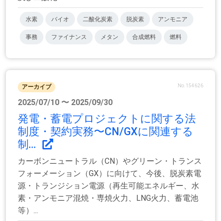
水素
バイオ
二酸化炭素
脱炭素
アンモニア
事務
ファイナンス
メタン
合成燃料
燃料
No.154626
アーカイブ
2025/07/10 〜 2025/09/30
発電・蓄電プロジェクトに関する法
制度・契約実務〜CN/GXに関連する
制...
カーボンニュートラル（CN）やグリーン・トランス
フォーメーション（GX）に向けて、今後、脱炭素電
源・トランジション電源（再生可能エネルギー、水
素・アンモニア混焼・専焼火力、LNG火力、蓄電池
等）...