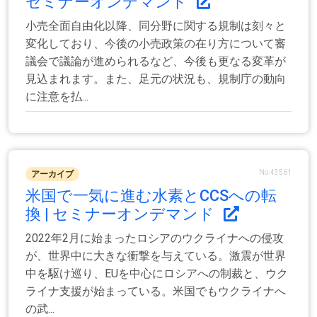
セミナーオンデマンド
小売全面自由化以降、同分野に関する規制は刻々と
変化しており、今後の小売政策の在り方について審
議会で議論が進められるなど、今後も更なる変革が
見込まれます。また、足元の状況も、規制庁の動向
に注意を払...
No.43561
アーカイブ
米国で一気に進む水素とCCSへの転
換 | セミナーオンデマンド
2022年2月に始まったロシアのウクライナへの侵攻
が、世界中に大きな衝撃を与えている。激震が世界
中を駆け巡り、EUを中心にロシアへの制裁と、ウク
ライナ支援が始まっている。米国でもウクライナへ
の武...