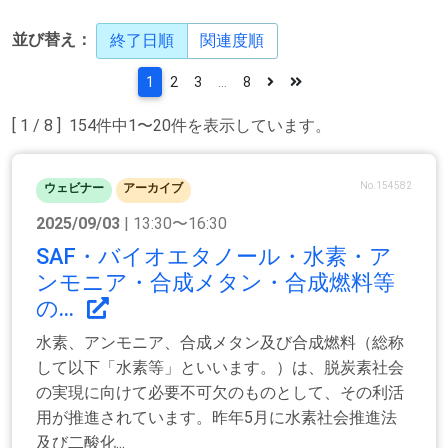
並び替え：
終了日順
関連度順
1
2
3
...
8
[ 1 / 8 ] 154件中1〜20件を表示しています。
No.154582
ウェビナー
アーカイブ
2025/09/03
| 13:30〜16:30
SAF・バイオエタノール・水素・ア
ンモニア・合成メタン・合成燃料等
の...
水素、アンモニア、合成メタン及び合成燃料（総称
して以下「水素等」といいます。）は、脱炭素社会
の実現に向けて必要不可欠のものとして、その利活
用が推進されています。昨年5月に水素社会推進法
及び二酸化...