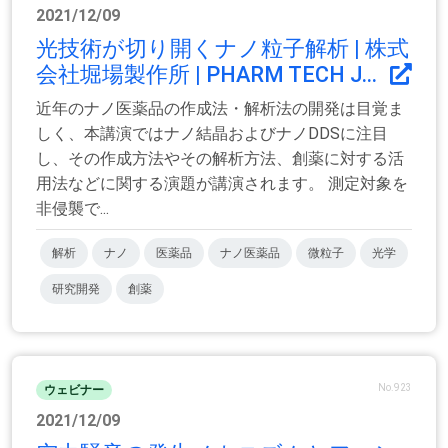
2021/12/09
光技術が切り開くナノ粒子解析 | 株式
会社堀場製作所 | PHARM TECH J...
近年のナノ医薬品の作成法・解析法の開発は目覚ま
しく、本講演ではナノ結晶およびナノDDSに注目
し、その作成方法やその解析方法、創薬に対する活
用法などに関する演題が講演されます。 測定対象を
非侵襲で...
解析
ナノ
医薬品
ナノ医薬品
微粒子
光学
研究開発
創薬
No.923
ウェビナー
2021/12/09