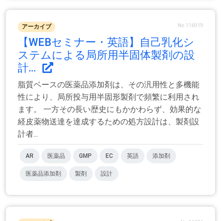
No.116919
アーカイブ
【WEBセミナー・英語】自己乳化シ
ステムによる局所用半固体製剤の設
計...
脂質ベースの医薬品添加剤は、その汎用性と多機能
性により、局所投与用半固形製剤で頻繁に利用され
ます。 一方その長い歴史にもかかわらず、効果的な
経皮薬物送達を達成するための処方設計は、製剤設
計者...
AR
医薬品
GMP
EC
英語
添加剤
医薬品添加剤
製剤
設計