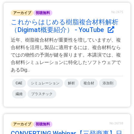
No.2475
アーカイブ
視聴無料
これからはじめる樹脂複合材料解析
（Digimat概要紹介） - YouTube
近年、樹脂複合材料が重要性を増していますが、複
合材料を活用し製品に適用するには、複合材料なら
ではの物性の予測が鍵を握ります。本講演では、複
合材料シミュレーションに特化したソフトウェアで
あるDig...
CAE
シミュレーション
解析
複合材
添加剤
繊維
プラスチック
No.26738
アーカイブ
視聴無料
CONVERTING Webinar【三登商事】日