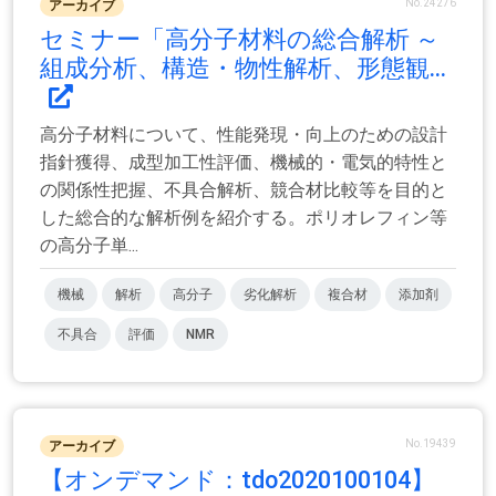
No.24276
アーカイブ
セミナー「高分子材料の総合解析 ～
組成分析、構造・物性解析、形態観...
高分子材料について、性能発現・向上のための設計
指針獲得、成型加工性評価、機械的・電気的特性と
の関係性把握、不具合解析、競合材比較等を目的と
した総合的な解析例を紹介する。ポリオレフィン等
の高分子単...
機械
解析
高分子
劣化解析
複合材
添加剤
不具合
評価
NMR
No.19439
アーカイブ
【オンデマンド：tdo2020100104】