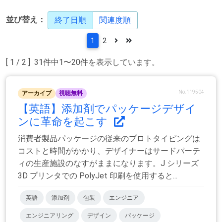
並び替え：
終了日順
関連度順
1
2
[ 1 / 2 ] 31件中1〜20件を表示しています。
No.119504
アーカイブ
視聴無料
【英語】添加剤でパッケージデザイ
ンに革命を起こす
消費者製品パッケージの従来のプロトタイピングは
コストと時間がかかり、デザイナーはサードパーテ
ィの生産施設のなすがままになります。J シリーズ
3D プリンタでの PolyJet 印刷を使用すると...
英語
添加剤
包装
エンジニア
エンジニアリング
デザイン
パッケージ