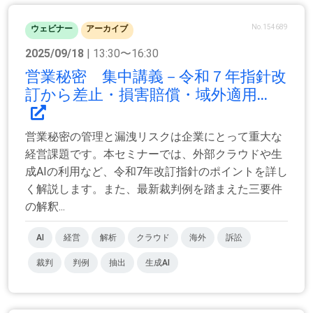
No.154689
ウェビナー
アーカイブ
2025/09/18
| 13:30〜16:30
営業秘密 集中講義－令和７年指針改
訂から差止・損害賠償・域外適用...
営業秘密の管理と漏洩リスクは企業にとって重大な
経営課題です。本セミナーでは、外部クラウドや生
成AIの利用など、令和7年改訂指針のポイントを詳し
く解説します。また、最新裁判例を踏まえた三要件
の解釈...
AI
経営
解析
クラウド
海外
訴訟
裁判
判例
抽出
生成AI