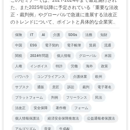
このセミナーでは、2021-2024年まで最近施行され
た、また2025年以降に予定されている「重要な法改
正・裁判例」やグローバルで急速に進展する法改正
のトレンドについて、ポイントと具体的な企業実...
保険
IT
AI
介護
SDGs
法務
知財
中国
ESG
電子契約
電子帳簿
貿易
流通
関税
2024年問題
個人情報
グローバル
米国
人権
インボイス
特許
労働
海外
政策
パワハラ
コンプライアンス
介護休業
欧州
サブスク
通販
意匠
訴訟
裁判
電子署名
プラットフォーム
判例
フリーランス
民法
法改正
安全保障
著作権
フォーム
個人情報保護法
経済安全保障推進法
公益通報者保護法
アルゴリズム
音楽
生成AI