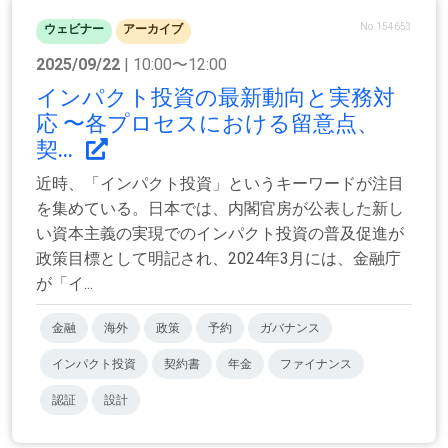
No.154653
ウェビナー
アーカイブ
2025/09/22
| 10:00〜12:00
インパクト投資の最新動向と実務対
応 〜各プロセスにおける留意点、
契...
近時、「インパクト投資」というキーワードが注目
を集めている。日本では、内閣官房が公表した新し
い資本主義の実現でのインパクト投資の普及促進が
政策目標として明記され、2024年3月には、金融庁
が「イ...
金融
海外
政策
予約
ガバナンス
インパクト投資
契約書
年金
ファイナンス
認証
設計