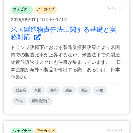
No.154486
ウェビナー
アーカイブ
2025/09/01
| 10:00〜12:00
米国製造物責任法に関する基礎と実
務対応
トランプ政権下における製造業振興政策により米国
内での製造比率が上昇するなか、米国法下での製造
物責任訴訟リスクにも注目が集まっています。 日
本企業が海外へ製品を輸出する際、あるいは、日本
企業の...
製造業
米国
海外
政策
訴訟
事務
PL法
製造物責任
No.154574
ウェビナー
アーカイブ