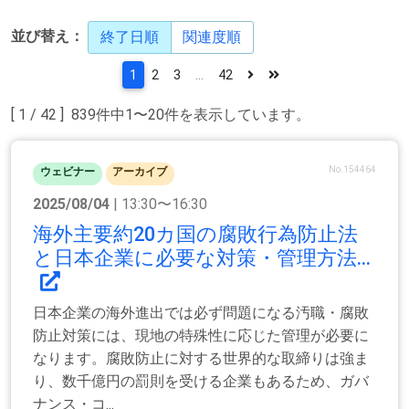
並び替え：
終了日順
関連度順
1
2
3
...
42
[ 1 / 42 ] 839件中1〜20件を表示しています。
No.154464
ウェビナー
アーカイブ
2025/08/04
| 13:30〜16:30
海外主要約20カ国の腐敗行為防止法
と日本企業に必要な対策・管理方法...
日本企業の海外進出では必ず問題になる汚職・腐敗
防止対策には、現地の特殊性に応じた管理が必要に
なります。腐敗防止に対する世界的な取締りは強ま
り、数千億円の罰則を受ける企業もあるため、ガバ
ナンス・コ...