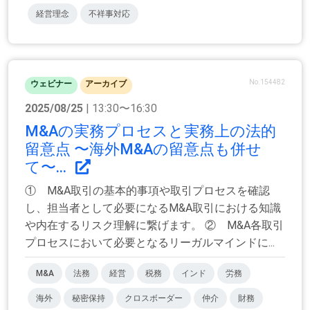
経営理念
不祥事対応
No.154482
ウェビナー
アーカイブ
2025/08/25
| 13:30〜16:30
M&Aの実務プロセスと実務上の法的
留意点 〜海外M&Aの留意点も併せ
て〜...
① M&A取引の基本的事項や取引プロセスを確認
し、担当者として必要になるM&A取引における知識
や内在するリスク理解に繋げます。 ② M&A各取引
プロセスにおいて必要となるリーガルマインドに...
M&A
法務
経営
税務
インド
労務
海外
秘密保持
クロスボーダー
仲介
財務