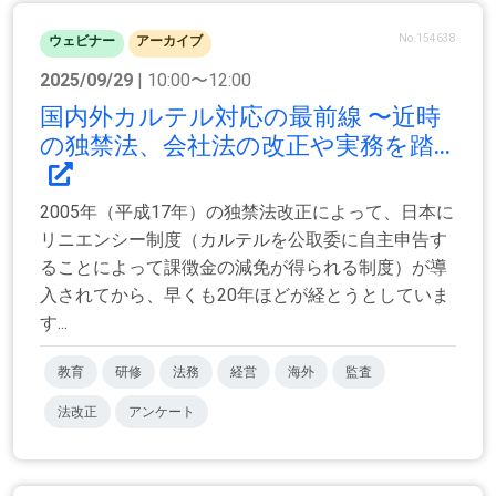
No.154638
ウェビナー
アーカイブ
2025/09/29
| 10:00〜12:00
国内外カルテル対応の最前線 〜近時
の独禁法、会社法の改正や実務を踏...
2005年（平成17年）の独禁法改正によって、日本に
リニエンシー制度（カルテルを公取委に自主申告す
ることによって課徴金の減免が得られる制度）が導
入されてから、早くも20年ほどが経とうとしていま
す...
教育
研修
法務
経営
海外
監査
法改正
アンケート