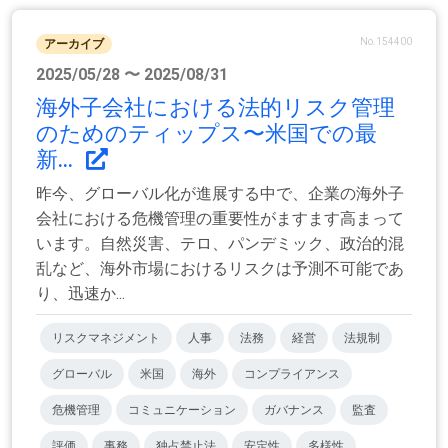
No.154400
アーカイブ
2025/05/28 〜 2025/08/31
海外子会社における法的リスク管理
のためのティップス〜米国での最
新...
昨今、グローバル化が進展する中で、企業の海外子
会社における危機管理の重要性がますます高まって
います。自然災害、テロ、パンデミック、政治的混
乱など、海外市場におけるリスクは予測不可能であ
り、迅速か...
リスクマネジメント
人事
法務
経営
法規制
グローバル
米国
海外
コンプライアンス
危機管理
コミュニケーション
ガバナンス
監査
評価
事務
独占禁止法
安定性
多様性