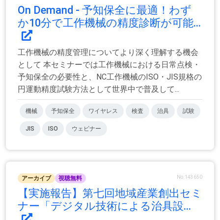
On Demand - 予知保全に最適！わず
か10分で工作機械の精度診断が可能...
工作機械の精度管理についてより深く理解する機会
として 本セミナーでは工作機械における日常点検・
予知保全の必要性と、NC工作機械のISO・JIS規格の
円運動精度試験方法として世界中で普及して...
機械
予知保全
ワイヤレス
検査
治具
試験
JIS
ISO
ウェビナー
No.143650
アーカイブ
視聴無料
【実施報告】第七回地域産業創出セミ
ナー「デジタル技術による治具設...