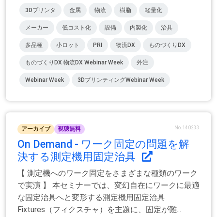
3Dプリンタ
金属
物流
樹脂
軽量化
メーカー
低コスト化
設備
内製化
治具
多品種
小ロット
PRI
物流DX
ものづくりDX
ものづくりDX 物流DX Webinar Week
外注
Webinar Week
3DプリンティングWebinar Week
No.140233
アーカイブ
視聴無料
On Demand - ワーク固定の問題を解
決する測定機用固定治具
【 測定機へのワーク固定をさまざまな種類のワーク
で実演 】 本セミナーでは、変幻自在にワークに最適
な固定治具へと変形する測定機用固定治具
Fixtures（フィクスチャ）を主題に、固定が難...