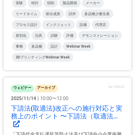
実験
特許
切削
製品開発
メーカー
リードタイム
射出成形
試作
多品種少量生産
プロセス設計
インクジェット
設備
代理店
差別化
治具
試験
評価
デモンストレーション
事務
多品種
設計
Webinar Week
3DプリンティングWebinar Week
No.154956
ウェビナー
アーカイブ
2025/11/14
| 10:00〜12:00
下請法(取適法)改正への施行対応と実
務上のポイント 〜下請法（取適法...
「下請代金支払遅延等防止法及び下請中小企業振興