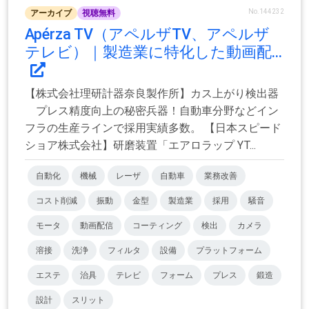
No.144232
アーカイブ
視聴無料
Apérza TV（アペルザTV、アペルザ
テレビ）｜製造業に特化した動画配...
【株式会社理研計器奈良製作所】カス上がり検出器
プレス精度向上の秘密兵器！自動車分野などイン
フラの生産ラインで採用実績多数。 【日本スピード
ショア株式会社】研磨装置「エアロラップ YT...
自動化
機械
レーザ
自動車
業務改善
コスト削減
振動
金型
製造業
採用
騒音
モータ
動画配信
コーティング
検出
カメラ
溶接
洗浄
フィルタ
設備
プラットフォーム
エステ
治具
テレビ
フォーム
プレス
鍛造
設計
スリット