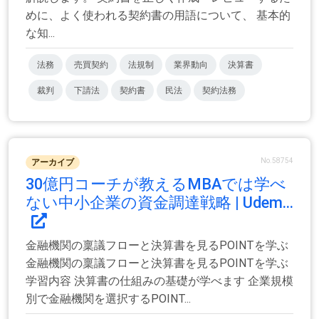
めに、よく使われる契約書の用語について、 基本的
な知...
法務
売買契約
法規制
業界動向
決算書
裁判
下請法
契約書
民法
契約法務
No.58754
アーカイブ
30億円コーチが教えるMBAでは学べ
ない中小企業の資金調達戦略 | Udem...
金融機関の稟議フローと決算書を見るPOINTを学ぶ
金融機関の稟議フローと決算書を見るPOINTを学ぶ
学習内容 決算書の仕組みの基礎が学べます 企業規模
別で金融機関を選択するPOINT...