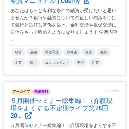
融資マニュアル | Udemy
あなたはもっと有利な条件で融資が受けたいと思い
ませんか？銀行や融資についての正しい知識をつけ
て銀行と良好な関係を築き、金利交渉や担保交渉に
自信をもって臨めるようになりましょう！ 学習内容
...
経営
金融
資金調達
決算書
審査
融資
士業
銀行
コンサルタント
交渉
起業
No.26490
アーカイブ
視聴無料
５月開催セミナー総集編！（介護現
場をよくする不定期ライブ第78回
20...
５月開催セミナー総集編！（介護現場をよくする不