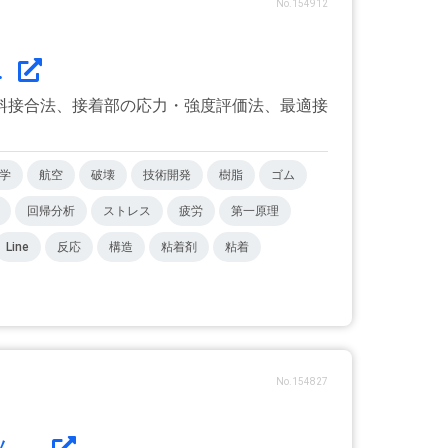
No.154912
.
料接合法、接着部の応力・強度評価法、最適接
学
航空
破壊
技術開発
樹脂
ゴム
回帰分析
ストレス
疲労
第一原理
Line
反応
構造
粘着剤
粘着
No.154827