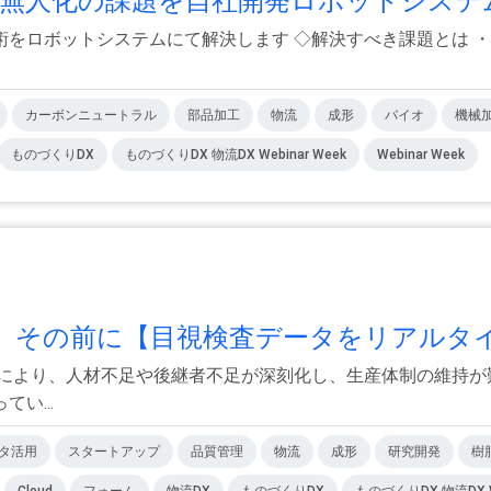
無人化の課題を自社開発ロボットシステム.
ロボットシステムにて解決します ◇解決すべき課題とは ・材料費
カーボンニュートラル
部品加工
物流
成形
バイオ
機械
ものづくりDX
ものづくりDX 物流DX Webinar Week
Webinar Week
その前に【目視検査データをリアルタイ.
少により、人材不足や後継者不足が深刻化し、生産体制の維持が
い...
タ活用
スタートアップ
品質管理
物流
成形
研究開発
樹
Cloud
フォーム
物流DX
ものづくりDX
ものづくりDX 物流DX We