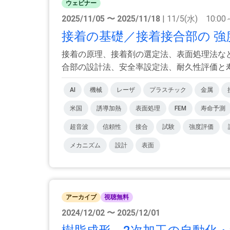
ウェビナー
2025/11/05 〜 2025/11/18
| 11/5(水) 10:00
接着の基礎／接着接合部の 強度
接着の原理、接着剤の選定法、表面処理法な
合部の設計法、安全率設定法、耐久性評価と寿命
AI
機械
レーザ
プラスチック
金属
米国
誘導加熱
表面処理
FEM
寿命予測
超音波
信頼性
接合
試験
強度評価
メカニズム
設計
表面
アーカイブ
視聴無料
2024/12/02 〜 2025/12/01