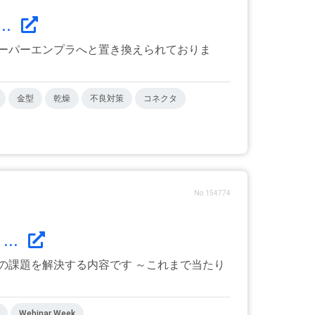
.
ーパーエンプラへと置き換えられておりま
金型
乾燥
不良対策
コネクタ
No.154774
..
の課題を解決する内容です ～これまで当たり
Webinar Week