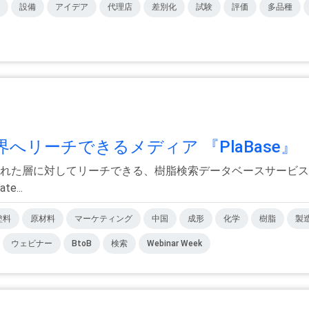
設備
アイデア
代理店
差別化
試験
評価
多品種
ーチできるメディア 『PlaBase』 『.
れた層に対してリーチできる、樹脂検索データベースサービス＆メ
...
塗料
原材料
マーケティング
中国
成形
化学
樹脂
製
ウェビナー
BtoB
検索
Webinar Week