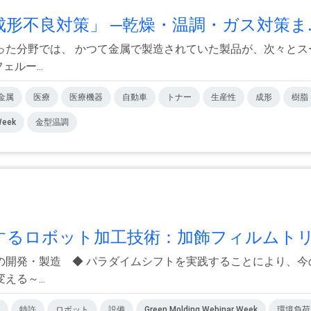
形不良対策」 ─乾燥・温調・ガス対策ま..
った分野では、 かつて金属で製造されていた製品が、次々とス
ルー...
金属
医療
医療機器
自動車
トナー
生産性
成形
樹脂
Week
金型温調
るロボット加工技術：加飾フィルムトリ.
の開発・製造 ◆ パラダイムシフトを実践することにより、今
る～...
特許
ロボット
設備
Green Molding Webinar Week
環境負荷