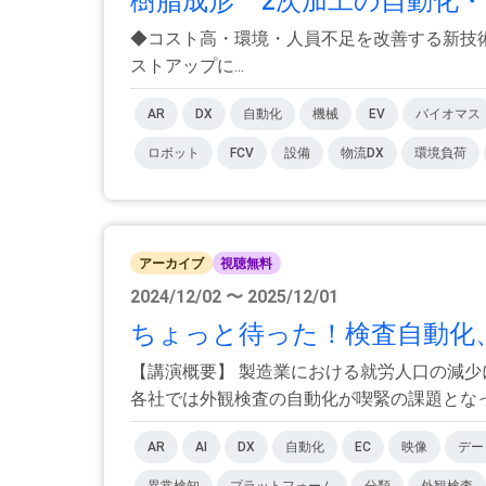
樹脂成形 2次加工の自動化・
◆コスト高・環境・人員不足を改善する新技術を
ストアップに...
AR
DX
自動化
機械
EV
バイオマス
ロボット
FCV
設備
物流DX
環境負荷
アーカイブ
視聴無料
2024/12/02 〜 2025/12/01
ちょっと待った！検査自動化、
【講演概要】 製造業における就労人口の減
各社では外観検査の自動化が喫緊の課題となって
AR
AI
DX
自動化
EC
映像
デー
異常検知
プラットフォーム
分類
外観検査