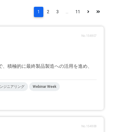
1
2
3
...
11
No.154807
どで、積極的に最終製品製造への活用を進め、
ンジニアリング
Webinar Week
No.154808