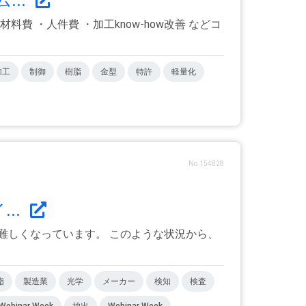
..
 ・人件費 ・加工know-how改善 などコ
加工
制御
樹脂
金型
特許
軽量化
No.154828
..
難しくなっています。 このような状況から、
脂
製造業
光学
メーカー
検知
検査
binar Week
抽出
Webinar Week