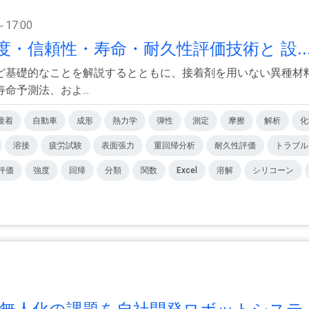
～17:00
・信頼性・寿命・耐久性評価技術と 設..
ど基礎的なことを解説するとともに、接着剤を用いない異種材
予測法、およ...
接着
自動車
成形
熱力学
弾性
測定
摩擦
解析
化
溶接
疲労試験
表面張力
重回帰分析
耐久性評価
トラブル
評価
強度
回帰
分類
関数
Excel
溶解
シリコーン