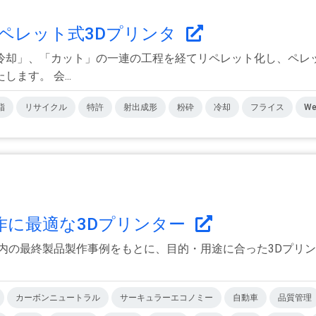
ペレット式3Dプリンタ
冷却」、「カット」の一連の工程を経てリペレット化し、ペレッ
ます。 会...
脂
リサイクル
特許
射出成形
粉砕
冷却
フライス
We
作に最適な3Dプリンター
内の最終製品製作事例をもとに、目的・用途に合った3Dプリン
カーボンニュートラル
サーキュラーエコノミー
自動車
品質管理