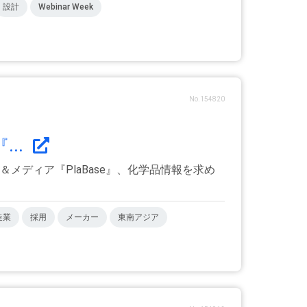
設計
Webinar Week
No.154820
..
ディア『PlaBase』、化学品情報を求め
造業
採用
メーカー
東南アジア