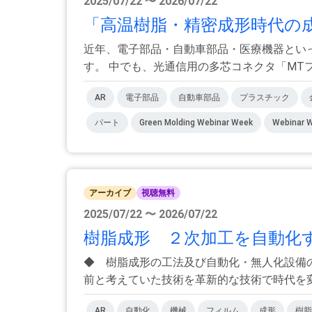
2025/07/22 〜 2026/07/22
「高温樹脂・精密成形時代の成
近年、電子部品・自動車部品・医療機器とい
す。 中でも、光通信用の多芯コネクタ「MTフェ
AR
電子部品
自動車部品
プラスチック
パート
Green Molding Webinar Week
Webinar 
アーカイブ
視聴無料
2025/07/22 〜 2026/07/22
樹脂成形 ２次加工を自動化す
◆ 樹脂成形の工法及び自動化・無人化設備
前と考えていた技術を革新的な技術で時代を変え
AR
自動化
機械
フィルム
成形
樹脂