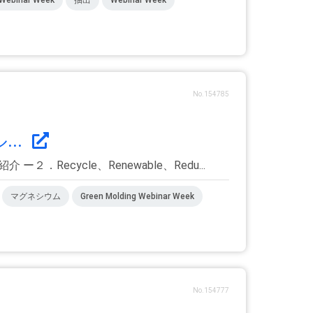
No.154785
..
ecycle、Renewable、Redu...
マグネシウム
Green Molding Webinar Week
No.154777