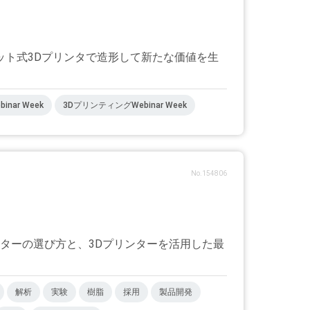
ト式3Dプリンタで造形して新たな価値を生
binar Week
3DプリンティングWebinar Week
No.154806
ターの選び方と、3Dプリンターを活用した最
解析
実験
樹脂
採用
製品開発