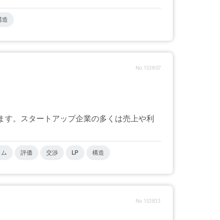
構造
No.153807
ます。スタートアップ企業の多くは売上や利
カム
評価
交渉
LP
構造
No.153833