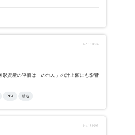
No.153834
無形資産の評価は「のれん」の計上額にも影響
PPA
構造
No.153993