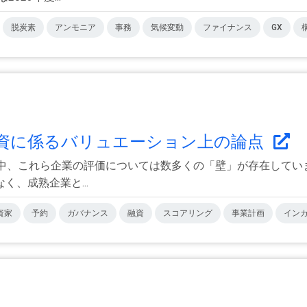
脱炭素
アンモニア
事務
気候変動
ファイナンス
GX
資に係るバリュエーション上の論点
る中、これら企業の評価については数多くの「壁」が存在してい
、成熟企業と...
資家
予約
ガバナンス
融資
スコアリング
事業計画
イン