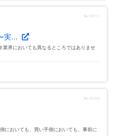
No.153711
...
ネ業界においても異なるところではありませ
No.153230
手側においても、買い手側においても、事前に