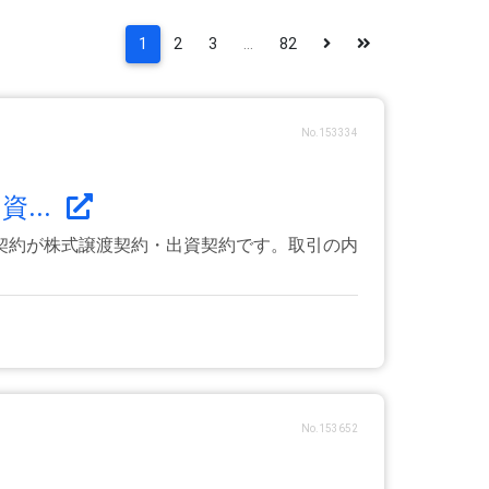
1
2
3
...
82
No.153334
...
契約が株式譲渡契約・出資契約です。取引の内
No.153652