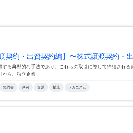
渡契約・出資契約編】〜株式譲渡契約・出資
得する典型的な手法であり、これらの取引に際して締結される
ら、独立企業...
契約書
判例
交渉
構造
メカニズム