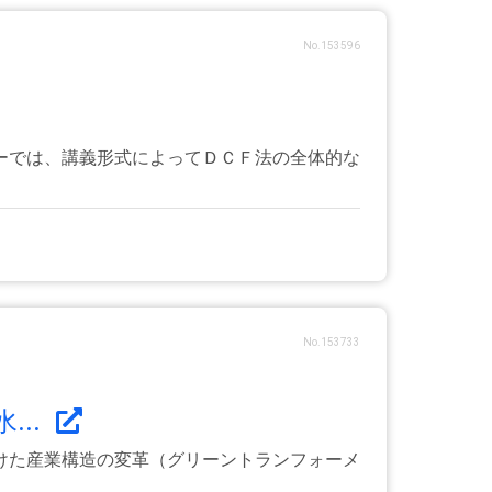
No.153596
ーでは、講義形式によってＤＣＦ法の全体的な
No.153733
..
けた産業構造の変革（グリーントランフォーメ