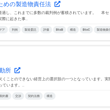
ための製造物責任法
経過し、これまでに多数の裁判例が蓄積されています。 本セ
に起きた事...
デア
判例
製造委託
評価
BtoB
構造
BtoC
製造物責
の勘所
欠くことのできない経営上の選択肢の一つとなっています。実
います。...
契約書
交渉
契約法務
構造