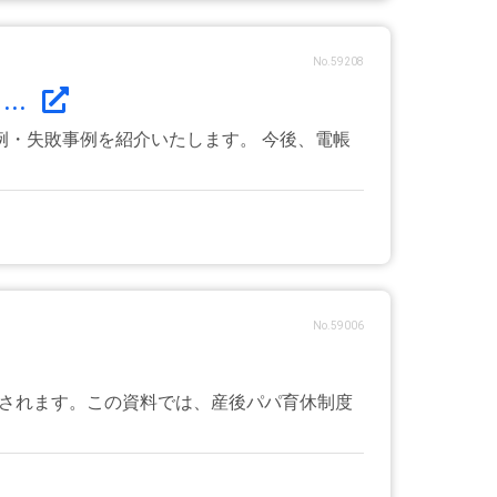
No.59208
..
・失敗事例を紹介いたします。 今後、電帳
No.59006
設されます。この資料では、産後パパ育休制度