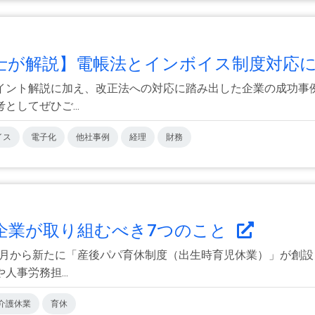
が解説】電帳法とインボイス制度対応に.
イント解説に加え、改正法への対応に踏み出した企業の成功事例
してぜひご...
イス
電子化
他社事例
経理
財務
企業が取り組むべき7つのこと
10月から新たに「産後パパ育休制度（出生時育児休業）」が創
事労務担...
介護休業
育休