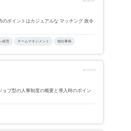
No.64047
のポイントはカジュアルな マッチング 政令
ン経営
チームマネジメント
他社事例
No.62450
ジョブ型の人事制度の概要と導入時のポイン