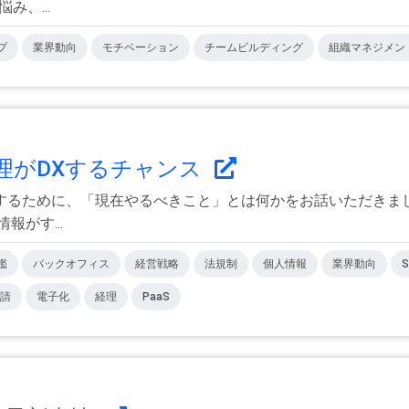
み、...
プ
業界動向
モチベーション
チームビルディング
組織マネジメン
がDXするチャンス
するために、「現在やるべきこと」とは何かをお話いただきま
がす...
鑑
バックオフィス
経営戦略
法規制
個人情報
業界動向
S
請
電子化
経理
PaaS