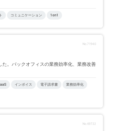
ト
コミュニケーション
1on1
No.71940
した。バックオフィスの業務効率化、業務改善
aaS
インボイス
電子請求書
業務効率化
No.69722