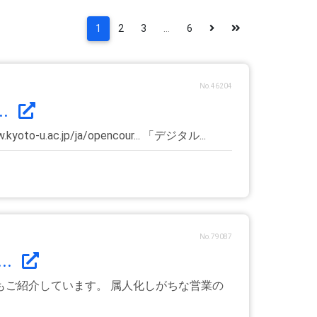
1
2
3
...
6
No.46204
.
.jp/ja/opencour... 「デジタル...
No.79087
..
てもご紹介しています。 属人化しがちな営業の