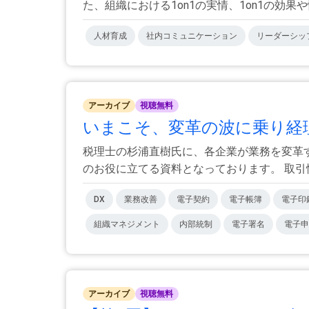
た、組織における1on1の実情、1on1の効果や悩
人材育成
社内コミュニケーション
リーダーシッ
アーカイブ
視聴無料
いまこそ、変革の波に乗り経理
税理士の杉浦直樹氏に、各企業が業務を変革
のお役に立てる資料となっております。 取引情報
DX
業務改善
電子契約
電子帳簿
電子印
組織マネジメント
内部統制
電子署名
電子申
アーカイブ
視聴無料