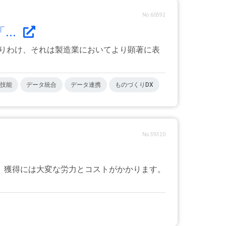
No.60592
..
とりわけ、それは製造業においてより顕著に表
技能
データ統合
データ連携
ものづくりDX
No.59320
、獲得には大変な労力とコストがかかります。