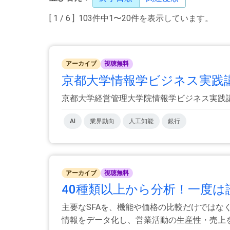
[ 1 / 6 ] 103件中1〜20件を表示しています。
アーカイブ
視聴無料
京都大学情報学ビジネス実践講座
京都大学経営管理大学院情報学ビジネス実践講座 特別セミナー
AI
業界動向
人工知能
銀行
アーカイブ
視聴無料
40種類以上から分析！一度は読
主要なSFAを、機能や価格の比較だけではな
情報をデータ化し、営業活動の生産性・売上を.