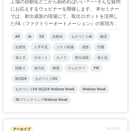
工場の自動化どこから始めればいい？――そんな疑問
にお応えするウェビナーを開催します。 本セミナー
では、射出成形の現場にて、取出ロボットを活用し
たFA（ファクトリーオートメーション）の実現方...
AR
AI
DX
自動化
ものづくりAI
物流
生産性
人手不足
コスト削減
成形
労働
省エネ
ロボット
カメラ
射出成形
省人化
段取り
省力化
検査
ウェビナー
PRI
物流DX
ものづくりDX
ものづくりDX 物流DX Webinar Week
Webinar Week
3DプリンティングWebinar Week
No.30007
アーカイブ