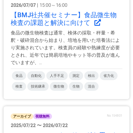
2026/07/07
| 15:00～16:00
【BMJ社共催セミナー】食品微生物
検査の課題と解決に向けて
食品の微生物検査は通常、検体の採取・秤量・希
釈・破砕混合から始まり、培地を用いた培養法によ
り実施されています。検査員の経験や熟練度が必要
とされ、近年では簡易培地やキット等の普及が進ん
でいますが、...
食品
自動化
人手不足
測定
検出
省力化
検査
技術継承
微生物
生物
混合
No.154801
アーカイブ
視聴無料
2025/07/22 〜 2026/07/22