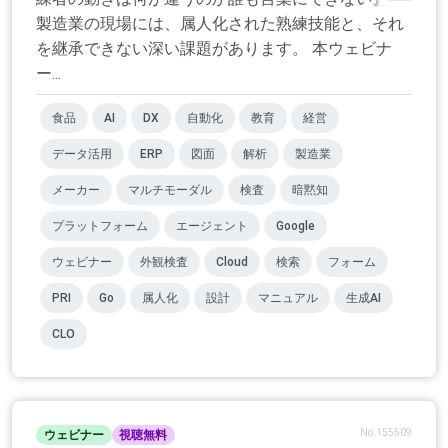
製造業の現場には、属人化された熟練技能と、それ
を継承できない深い課題があります。 本ウェビナ
ー...
食品
AI
DX
自動化
教育
経営
データ活用
ERP
図面
解析
製造業
メーカー
マルチモーダル
検査
暗黙知
プラットフォーム
エージェント
Google
ウェビナー
外観検査
Cloud
検索
フォーム
PRI
Go
属人化
設計
マニュアル
生成AI
CLO
No.155509
ウェビナー
視聴無料