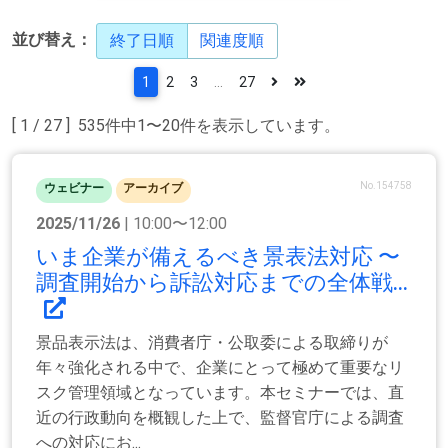
並び替え：
終了日順
関連度順
1
2
3
...
27
[ 1 / 27 ] 535件中1〜20件を表示しています。
No.154758
ウェビナー
アーカイブ
2025/11/26
| 10:00〜12:00
いま企業が備えるべき景表法対応 〜
調査開始から訴訟対応までの全体戦...
景品表示法は、消費者庁・公取委による取締りが
年々強化される中で、企業にとって極めて重要なリ
スク管理領域となっています。本セミナーでは、直
近の行政動向を概観した上で、監督官庁による調査
への対応にお...