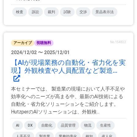
検査
訴訟
裁判
試験
交渉
景品表示法
No.154832
アーカイブ
視聴無料
2024/12/02 〜 2025/12/01
【AIが現場業務の自動化・省力化を実
現】外観検査や人員配置など製造...
本セミナーでは、 製造業の現場において人手不足や
効率化へのニーズが高まる中、最新のAI技術による
自動化・省力化ソリューションをご紹介します。
HutzperのAIソリューションは、外観検...
AI
DX
自動化
品質管理
物流
生産性
人手不足
製造業
業務効率化
検知
省人化