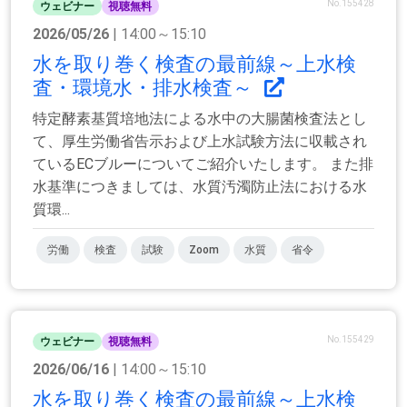
No.155428
ウェビナー
視聴無料
2026/05/26
| 14:00～15:10
水を取り巻く検査の最前線～上水検
査・環境水・排水検査～
特定酵素基質培地法による水中の大腸菌検査法とし
て、厚生労働省告示および上水試験方法に収載され
ているECブルーについてご紹介いたします。 また排
水基準につきましては、水質汚濁防止法における水
質環...
労働
検査
試験
Zoom
水質
省令
No.155429
ウェビナー
視聴無料
2026/06/16
| 14:00～15:10
水を取り巻く検査の最前線～上水検