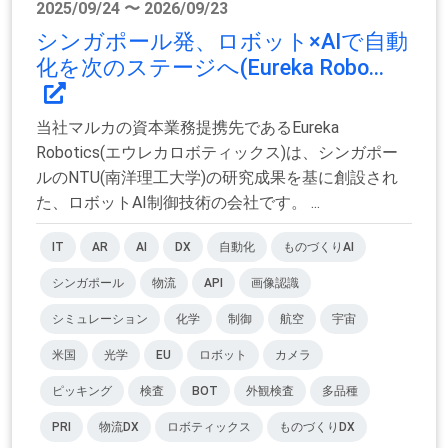
2025/09/24 〜 2026/09/23
シンガポール発、ロボット×AIで自動
化を次のステージへ(Eureka Robo...
当社マルカの資本業務提携先であるEureka
Robotics(エウレカロボティックス)は、シンガポー
ルのNTU(南洋理工大学)の研究成果を基に創設され
た、ロボットAI制御技術の会社です。 ...
IT
AR
AI
DX
自動化
ものづくりAI
シンガポール
物流
API
画像認識
シミュレーション
化学
制御
航空
宇宙
米国
光学
EU
ロボット
カメラ
ピッキング
検査
BOT
外観検査
多品種
PRI
物流DX
ロボティックス
ものづくりDX