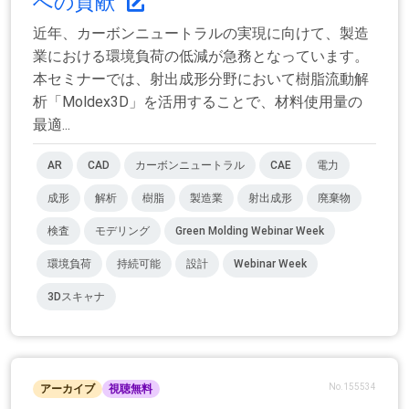
への貢献
近年、カーボンニュートラルの実現に向けて、製造
業における環境負荷の低減が急務となっています。
本セミナーでは、射出成形分野において樹脂流動解
析「Moldex3D」を活用することで、材料使用量の
最適...
AR
CAD
カーボンニュートラル
CAE
電力
成形
解析
樹脂
製造業
射出成形
廃棄物
検査
モデリング
Green Molding Webinar Week
環境負荷
持続可能
設計
Webinar Week
3Dスキャナ
No.155534
アーカイブ
視聴無料