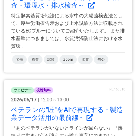
査・環境水・排水検査～
特定酵素基質培地法による水中の大腸菌検査法とし
て、厚生労働省告示および上水試験方法に収載され
ているECブルーについてご紹介いたします。 また排
水基準につきましては、水質汚濁防止法における水
質環...
労働
検査
試験
Zoom
水質
省令
No.155510
ウェビナー
視聴無料
2026/06/17
| 12:00～13:00
ベテランの"匠"をAIで再現する - 製造
業データ活用の最前線 -
『あのベテランがいないとラインが回らない』『熟
練者の動きは何が違うのか誰も言葉にできない』──