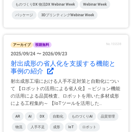
ものづくりDX 物流DX Webinar Week
Webinar Week
パッケージ
3DプリンティングWebinar Week
No.155538
アーカイブ
視聴無料
2025/09/24 〜 2026/09/23
射出成形の省人化を支援する機能と
事例の紹介
射出成形工場における人手不足対策と自動化につい
て 【ロボットの活用による省人化】～ビジョン機能
の活用による品質検査、ロボットを用いた多材成形
による工程集約～ 【IoTツールを活用した...
AR
AI
DX
自動化
ものづくりAI
品質管理
物流
人手不足
成形
IoT
ロボット