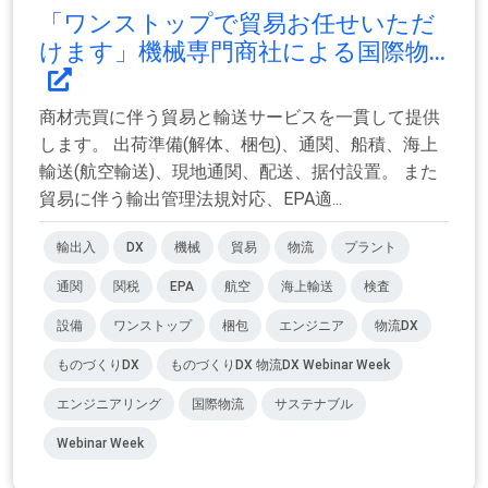
「ワンストップで貿易お任せいただ
けます」機械専門商社による国際物...
商材売買に伴う貿易と輸送サービスを一貫して提供
します。 出荷準備(解体、梱包)、通関、船積、海上
輸送(航空輸送)、現地通関、配送、据付設置。 また
貿易に伴う輸出管理法規対応、EPA適...
輸出入
DX
機械
貿易
物流
プラント
通関
関税
EPA
航空
海上輸送
検査
設備
ワンストップ
梱包
エンジニア
物流DX
ものづくりDX
ものづくりDX 物流DX Webinar Week
エンジニアリング
国際物流
サステナブル
Webinar Week