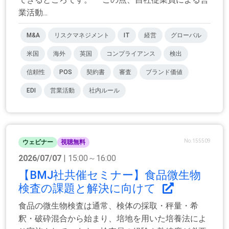
業活動...
M&A
リスクマネジメント
IT
経営
グローバル
米国
海外
英国
コンプライアンス
検出
信頼性
POS
契約書
審査
ブランド価値
EDI
営業活動
社内ルール
No.155509
ウェビナー
視聴無料
2026/07/07
| 15:00～16:00
【BMJ社共催セミナー】食品微生物
検査の課題と解決に向けて
食品の微生物検査は通常、検体の採取・秤量・希
釈・破砕混合から始まり、培地を用いた培養法によ