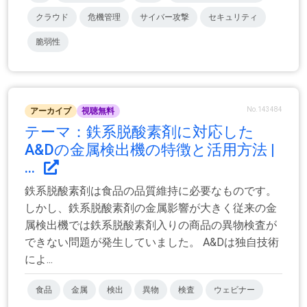
クラウド
危機管理
サイバー攻撃
セキュリティ
脆弱性
No.143484
アーカイブ
視聴無料
テーマ：鉄系脱酸素剤に対応した
A&Dの金属検出機の特徴と活用方法 |
...
鉄系脱酸素剤は食品の品質維持に必要なものです。
しかし、鉄系脱酸素剤の金属影響が大きく従来の金
属検出機では鉄系脱酸素剤入りの商品の異物検査が
できない問題が発生していました。 A&Dは独自技術
によ...
食品
金属
検出
異物
検査
ウェビナー