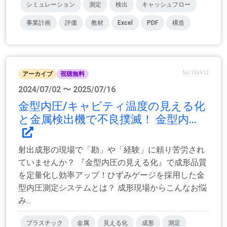
シミュレーション
測定
検出
キャッシュフロー
事業計画
評価
教材
Excel
PDF
構造
No.154412
アーカイブ
視聴無料
2024/07/02 〜 2025/07/16
金型内圧/キャビティ温度の見える化
と金属検出機で不良撲滅！ 金型内...
射出成形の現場で「勘」や「経験」に頼り苦労され
ていませんか？ 『金型内圧の見える化』で成形品質
を定量化し効率アップ！ひずみゲージを採用した金
型内圧測定システムとは？ 成形現場からこんなお悩
み...
プラスチック
金属
見える化
成形
測定