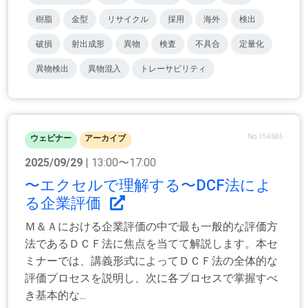
樹脂
金型
リサイクル
採用
海外
検出
破損
射出成形
異物
検査
不具合
定量化
異物検出
異物混入
トレーサビリティ
No.154685
ウェビナー
アーカイブ
2025/09/29
| 13:00〜17:00
〜エクセルで理解する〜DCF法によ
る企業評価
Ｍ＆Ａにおける企業評価の中で最も一般的な評価方
法であるＤＣＦ法に焦点を当てて解説します。本セ
ミナーでは、講義形式によってＤＣＦ法の全体的な
評価プロセスを説明し、次に各プロセスで掌握すべ
き基本的な...