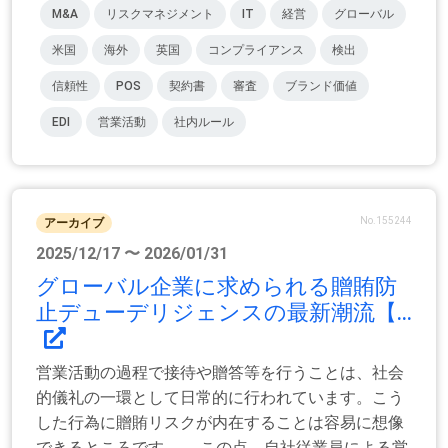
M&A
リスクマネジメント
IT
経営
グローバル
米国
海外
英国
コンプライアンス
検出
信頼性
POS
契約書
審査
ブランド価値
EDI
営業活動
社内ルール
No.155244
アーカイブ
2025/12/17 〜 2026/01/31
グローバル企業に求められる贈賄防
止デューデリジェンスの最新潮流【...
営業活動の過程で接待や贈答等を行うことは、社会
的儀礼の一環として日常的に行われています。こう
した行為に贈賄リスクが内在することは容易に想像
できるところです。 この点、自社従業員による営