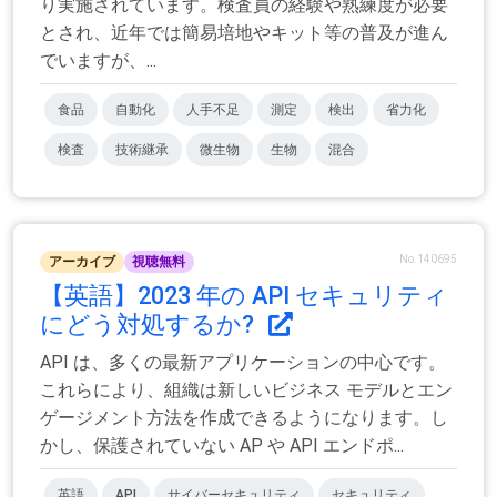
り実施されています。検査員の経験や熟練度が必要
とされ、近年では簡易培地やキット等の普及が進ん
でいますが、...
食品
自動化
人手不足
測定
検出
省力化
検査
技術継承
微生物
生物
混合
No.140695
アーカイブ
視聴無料
【英語】2023 年の API セキュリティ
にどう対処するか?
API は、多くの最新アプリケーションの中心です。
これらにより、組織は新しいビジネス モデルとエン
ゲージメント方法を作成できるようになります。し
かし、保護されていない AP や API エンドポ...
英語
API
サイバーセキュリティ
セキュリティ