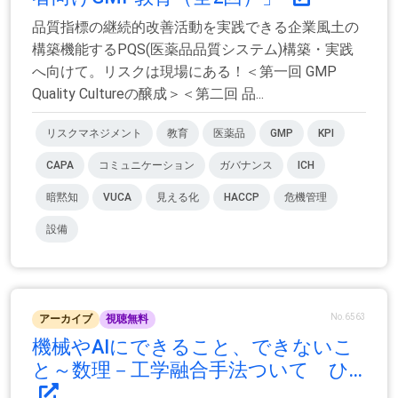
品質指標の継続的改善活動を実践できる企業風土の
構築機能するPQS(医薬品品質システム)構築・実践
へ向けて。リスクは現場にある！＜第一回 GMP
Quality Cultureの醸成＞＜第二回 品...
リスクマネジメント
教育
医薬品
GMP
KPI
CAPA
コミュニケーション
ガバナンス
ICH
暗黙知
VUCA
見える化
HACCP
危機管理
設備
No.6563
アーカイブ
視聴無料
機械やAIにできること、できないこ
と～数理－工学融合手法ついて ひ...