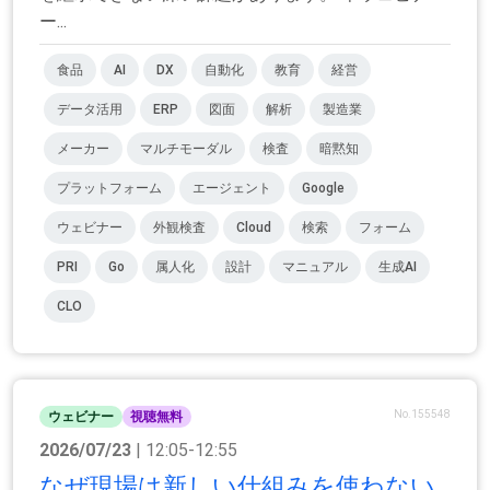
ー...
食品
AI
DX
自動化
教育
経営
データ活用
ERP
図面
解析
製造業
メーカー
マルチモーダル
検査
暗黙知
プラットフォーム
エージェント
Google
ウェビナー
外観検査
Cloud
検索
フォーム
PRI
Go
属人化
設計
マニュアル
生成AI
CLO
No.155548
ウェビナー
視聴無料
2026/07/23
| 12:05-12:55
なぜ現場は新しい仕組みを使わない