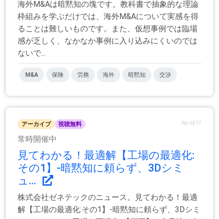
海外M&Aは暗黙知の塊です。教科書で抽象的な理論
枠組みを学ぶだけでは、海外M&Aについて実感を得
ることは難しいものです。また、仮想事例では臨場
感が乏しく、なかなか事例に入り込みにくいのでは
ないで...
M&A
保険
労務
海外
暗黙知
交渉
No.6517
アーカイブ
視聴無料
常時開催中
見てわかる！最適解【工場の最適化:
その1】-暗黙知に頼らず、3Dシミ
ュ...
株式会社ゼネテックのニュース。見てわかる！最適
解【工場の最適化:その1】-暗黙知に頼らず、3Dシミ