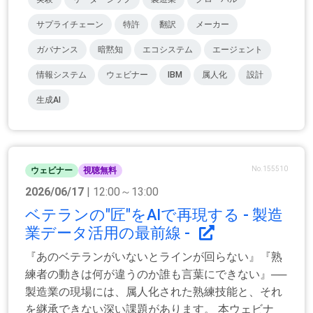
サプライチェーン
特許
翻訳
メーカー
ガバナンス
暗黙知
エコシステム
エージェント
情報システム
ウェビナー
IBM
属人化
設計
生成AI
No.155510
ウェビナー
視聴無料
2026/06/17
| 12:00～13:00
ベテランの"匠"をAIで再現する - 製造
業データ活用の最前線 -
『あのベテランがいないとラインが回らない』『熟
練者の動きは何が違うのか誰も言葉にできない』──
製造業の現場には、属人化された熟練技能と、それ
を継承できない深い課題があります。 本ウェビナ