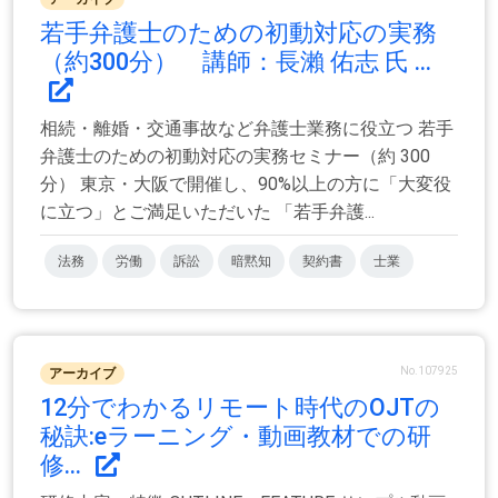
若手弁護士のための初動対応の実務
（約300分） 講師：長瀨 佑志 氏 ...
相続・離婚・交通事故など弁護士業務に役立つ 若手
弁護士のための初動対応の実務セミナー（約 300
分） 東京・大阪で開催し、90%以上の方に「大変役
に立つ」とご満足いただいた 「若手弁護...
法務
労働
訴訟
暗黙知
契約書
士業
No.107925
アーカイブ
12分でわかるリモート時代のOJTの
秘訣:eラーニング・動画教材での研
修...