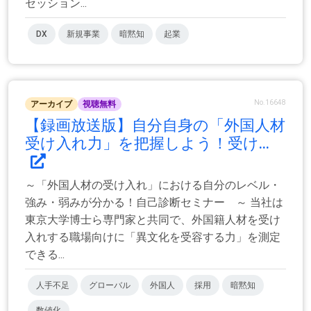
セッション...
DX
新規事業
暗黙知
起業
No.16648
アーカイブ
視聴無料
【録画放送版】自分自身の「外国人材
受け入れ力」を把握しよう！受け...
～「外国人材の受け入れ」における自分のレベル・
強み・弱みが分かる！自己診断セミナー ～ 当社は
東京大学博士ら専門家と共同で、外国籍人材を受け
入れする職場向けに「異文化を受容する力」を測定
できる...
人手不足
グローバル
外国人
採用
暗黙知
数値化