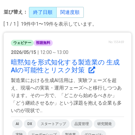
並び替え：
終了日順
関連度順
[ 1 / 1 ] 19件中1〜19件を表示しています。
No.155469
ウェビナー
視聴無料
2026/05/15
| 12:00～13:00
暗黙知を形式知化する製造業の 生成
AIの可能性とリスク対策
製造業における生成AI活用は、実験フェーズを超
え、現場への実装・運用フェーズへと移行しつつあ
ります。その一方で、「どこから始めるべきか」
「どう継続させるか」という課題を抱える企業も多
いのが現状で...
AI
DX
スタートアップ
品質管理
研究開発
実験
リーダーシップ
製造業
グローバル