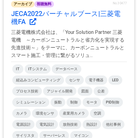
No.30477
アーカイブ
視聴無料
JECA2022バーチャルブース|三菱電
機FA
三菱電機株式会社は、「Your Solution Partner 三菱
電機 ～カーボンニュートラルと省力化を実現する
先進技術～」をテーマに、カーボンニュートラルと
スマート施工・管理に繋がるソリュ...
IT
ITシステム
データベース
組込みコンピューティング
センサ
電子機器
LED
プロセス技術
アジャイル開発
図面
公差
シミュレーション
振動
制御
モータ
PID制御
カメラ
環境センサ
産業用カメラ
空調
電源設計
電気設計
放熱技術
熱設計
他社事例
サイリスタ
サーバーレス
マイコン