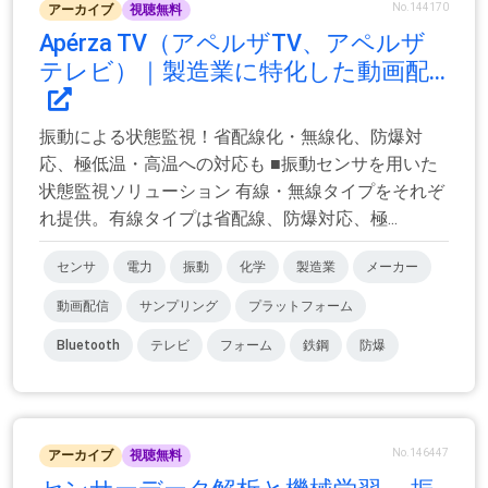
No.144170
アーカイブ
視聴無料
Apérza TV（アペルザTV、アペルザ
テレビ）｜製造業に特化した動画配...
振動による状態監視！省配線化・無線化、防爆対
応、極低温・高温への対応も ■​振動センサを用いた
状態監視ソリューション 有線・無線タイプをそれぞ
れ提供。有線タイプは省配線、防爆対応、極...
センサ
電力
振動
化学
製造業
メーカー
動画配信
サンプリング
プラットフォーム
Bluetooth
テレビ
フォーム
鉄鋼
防爆
No.146447
アーカイブ
視聴無料