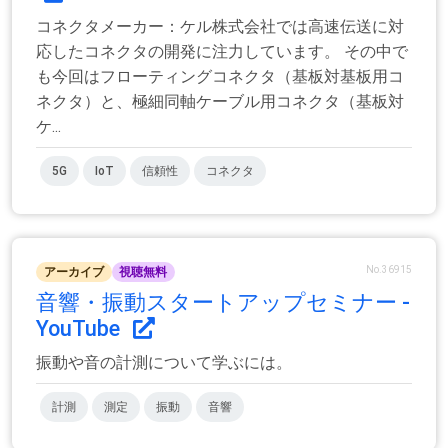
コネクタメーカー：ケル株式会社では高速伝送に対
応したコネクタの開発に注力しています。 その中で
も今回はフローティングコネクタ（基板対基板用コ
ネクタ）と、極細同軸ケーブル用コネクタ（基板対
ケ...
5G
IoT
信頼性
コネクタ
No.36915
アーカイブ
視聴無料
音響・振動スタートアップセミナー -
YouTube
振動や音の計測について学ぶには。
計測
測定
振動
音響