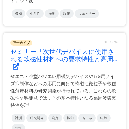
イアウト変...
機械
生産性
振動
設備
ウェビナー
No.139759
アーカイブ
セミナー「次世代デバイスに使用さ
れる軟磁性材料への要求特性と高周...
省エネ・小型パワエレ用磁気デバイスや５G用ノイ
ズ抑制体などへの応用に向けて軟磁性微粒子や軟磁
性薄帯材料の研究開発が行われている。これらの軟
磁性材料開発では，その基本特性となる高周波磁気
特性を理...
計測
研究開発
測定
振動
省エネ
磁気
設計