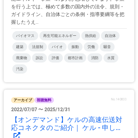
を行う上では、極めて多数の国内外の法令、規則・
ガイドライン、自治体ごとの条例・指導要綱等を把
握したうえ...
バイオマス
再生可能エネルギー
熱供給
自治体
建築
法規制
バイオ
振動
労働
騒音
廃棄物
訴訟
評価
都市計画
消防
水質
汚染
No.140833
アーカイブ
視聴無料
2022/07/07 〜 2025/12/31
【オンデマンド】ケルの高速伝送対
応コネクタのご紹介｜ ケル - 申し...