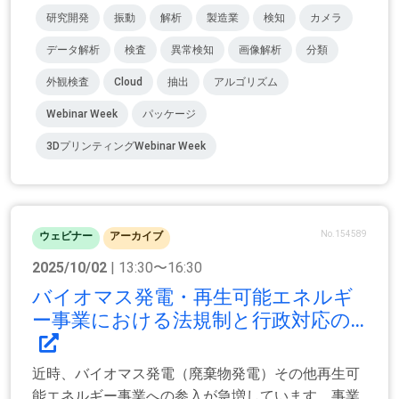
研究開発
振動
解析
製造業
検知
カメラ
データ解析
検査
異常検知
画像解析
分類
外観検査
Cloud
抽出
アルゴリズム
Webinar Week
パッケージ
3DプリンティングWebinar Week
No.154589
ウェビナー
アーカイブ
2025/10/02
| 13:30〜16:30
バイオマス発電・再生可能エネルギ
ー事業における法規制と行政対応の...
近時、バイオマス発電（廃棄物発電）その他再生可
能エネルギー事業への参入が急増しています。事業