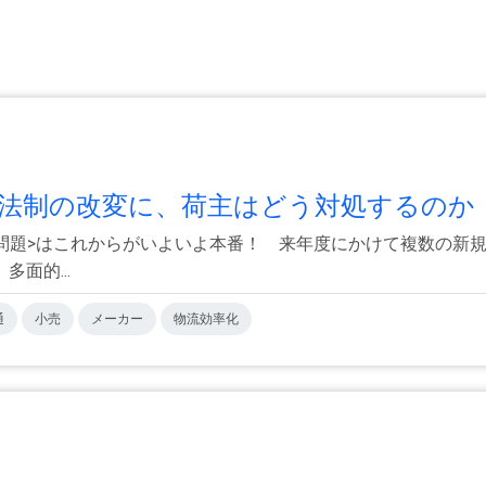
流法制の改変に、荷主はどう対処するのか｜.
年から問題>はこれからがいよいよ本番！ 来年度にかけて複数の
面的...
通
小売
メーカー
物流効率化