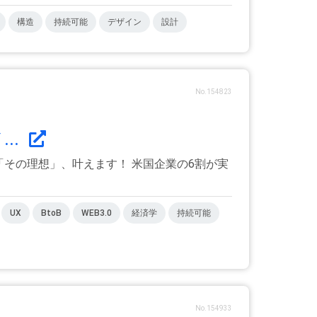
構造
持続可能
デザイン
設計
No.154823
..
「その理想」、叶えます！ 米国企業の6割が実
UX
BtoB
WEB3.0
経済学
持続可能
No.154933