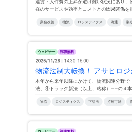
運賃・人件費の上昇が避け難い状況にあり、
在のサービスや効率とコストとの因果関係を把握
業務改善
物流
ロジスティクス
流通
製
ウェビナー
視聴無料
2025/11/28
| 14:30-16:00
物流法制大転換！ アサヒロジ
本年から来年以降にかけて、物流関連分野で
法、④トラック新法（以上、略称）――の４本です
物流
ロジスティクス
下請法
持続可能
ウェビナー
視聴無料