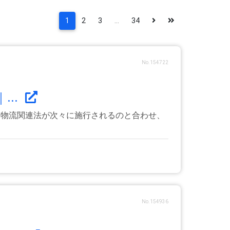
1
2
3
...
34
No.154722
..
新規物流関連法が次々に施行されるのと合わせ、
No.154936