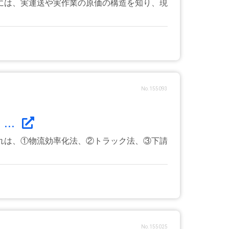
には、実運送や実作業の原価の構造を知り、現
No.155093
..
れは、①物流効率化法、②トラック法、③下請
No.155025