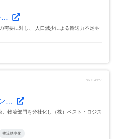
..
その需要に対し、 人口減少による輸送力不足や
No.154927
...
秋、物流部門を分社化し（株）ベスト・ロジス
物流効率化