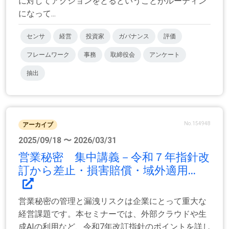
に対してアクションをとるということがルーティン
になって...
センサ
経営
投資家
ガバナンス
評価
フレームワーク
事務
取締役会
アンケート
抽出
No.154948
アーカイブ
2025/09/18 〜 2026/03/31
営業秘密 集中講義－令和７年指針改
訂から差止・損害賠償・域外適用...
営業秘密の管理と漏洩リスクは企業にとって重大な
経営課題です。本セミナーでは、外部クラウドや生
成AIの利用など、令和7年改訂指針のポイントを詳し