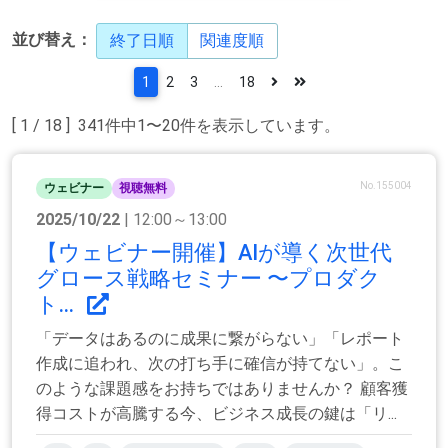
並び替え：
終了日順
関連度順
1
2
3
...
18
[ 1 / 18 ] 341件中1〜20件を表示しています。
No.155004
ウェビナー
視聴無料
2025/10/22
| 12:00～13:00
【ウェビナー開催】AIが導く次世代
グロース戦略セミナー 〜プロダク
ト...
「データはあるのに成果に繋がらない」「レポート
作成に追われ、次の打ち手に確信が持てない」。こ
のような課題感をお持ちではありませんか？ 顧客獲
得コストが高騰する今、ビジネス成長の鍵は「リ...