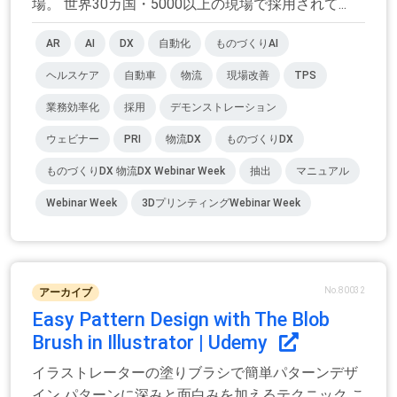
場。 世界30カ国・5000以上の現場で採用されて...
AR
AI
DX
自動化
ものづくりAI
ヘルスケア
自動車
物流
現場改善
TPS
業務効率化
採用
デモンストレーション
ウェビナー
PRI
物流DX
ものづくりDX
ものづくりDX 物流DX Webinar Week
抽出
マニュアル
Webinar Week
3DプリンティングWebinar Week
No.80032
アーカイブ
Easy Pattern Design with The Blob
Brush in Illustrator | Udemy
イラストレーターの塗りブラシで簡単パターンデザ
イン パターンに深みと面白みを加えるテクニック こ