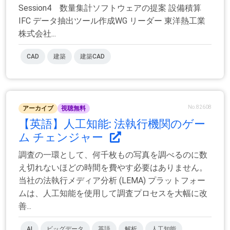
Session4 数量集計ソフトウェアの提案 設備積算
IFC データ抽出ツール作成WG リーダー 東洋熱工業
株式会社...
CAD
建築
建築CAD
No.82608
アーカイブ
視聴無料
【英語】人工知能: 法執行機関のゲー
ム チェンジャー
調査の一環として、何千枚もの写真を調べるのに数
え切れないほどの時間を費やす必要はありません。
当社の法執行メディア分析 (LEMA) プラットフォー
ムは、人工知能を使用して調査プロセスを大幅に改
善...
AI
ビッグデータ
英語
解析
人工知能