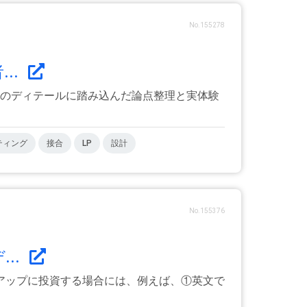
No.155278
..
場のディテールに踏み込んだ論点整理と実体験
ティング
接合
LP
設計
No.155376
..
アップに投資する場合には、例えば、①英文で