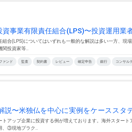
事業有限責任組合(LPS)〜投資運用業者.
組合(LPS)についてはいずれも一般的な解説は多い一方、現
投資家等...
ファンド
監査
契約書
レビュー
確定申告
銀行
コンサル
説〜米独仏を中心に実例をケーススタデ.
ートアップ企業に投資する例が増えております。海外スタート
③現地プラク...