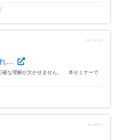
No.155354
...
る正確な理解が欠かせません。 本セミナーで
No.58936