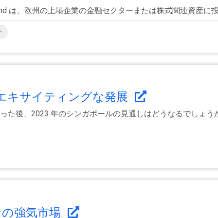
s Long/Short Fund は、欧州の上場企業の金融セクターまたは株式関
オ
エキサイティングな発展
となった後、2023 年のシンガポールの見通しはどうなるでしょ
ンの強気市場