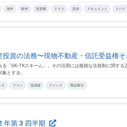
海外
欧州
投資家
ドイツ
交渉
ドキュメント
ドバイ
産投資の法務〜現物不動産・信託受益権それ
る「GK-TKスキーム」。その活用には複雑な法規制に関す
とする...
ンス
ファン
投資家
ファンド
商品取引
2 年第 3 四半期