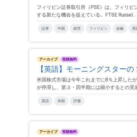
フィリピン証券取引所（PSE）は、フィリピ
する新たな機会を捉えている。FTSE Russel...
証券
中国
経営
フィリピン
金融
英
アーカイブ
視聴無料
【英語】モーニングスターの 20
米国株式市場は今年これまでに8％上昇した
が停滞し、第３・四半期には縮小するとの見通し
英語
米国
評価
アーカイブ
視聴無料