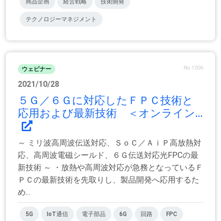
商品企画
経営戦略
技術開発
テクノロジーマネジメント
No.1006
ウェビナー
2021/10/28
５Ｇ／６Ｇに対応したＦＰＣ技術と
応用および最新技術 ＜オンライン...
～ ミリ波高周波伝送対応、ＳｏＣ／ＡｉＰ高放熱対
応、高周波電磁シールド、６Ｇ伝送対応光FPCの最
新技術 ～ ・放熱や高周波対応が急務となっているＦ
ＰＣの最新技術を先取りし、製品開発へ応用するた
め...
5G
IoT通信
電子部品
6G
回路
FPC