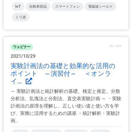
IoT
自動車部品
スマートフォン
電磁波シールド
ミリ波
No.1004
ウェビナー
2021/10/29
実験計画法の基礎と効果的な活用の
ポイント ～演習付～ ＜オンラ
イ...
～ 実験計画法と統計解析の基礎、検定と推定、分散
分析法、乱塊法と分割法、直交表実験計画 ～ ・実験
計画法の原理を理解し、正しい使い道と使い方を学
び、実務に活用するための講座 ・統計解析・実験計
画...