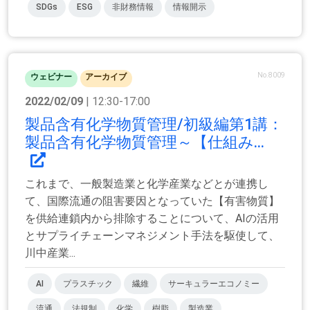
SDGs
ESG
非財務情報
情報開示
No.8009
ウェビナー
アーカイブ
2022/02/09
| 12:30-17:00
製品含有化学物質管理/初級編第1講：
製品含有化学物質管理～【仕組み...
これまで、一般製造業と化学産業などとが連携し
て、国際流通の阻害要因となっていた【有害物質】
を供給連鎖内から排除することについて、AIの活用
とサプライチェーンマネジメント手法を駆使して、
川中産業...
AI
プラスチック
繊維
サーキュラーエコノミー
流通
法規制
化学
樹脂
製造業