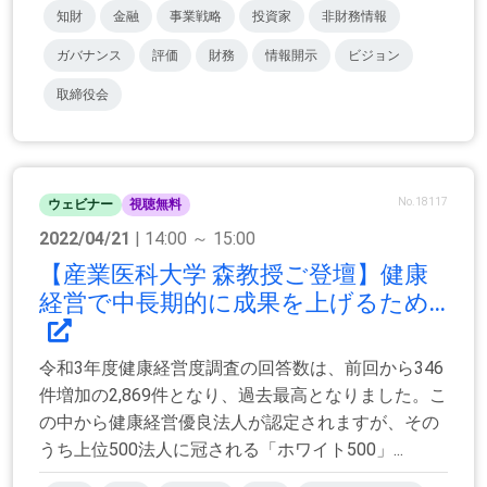
知財
金融
事業戦略
投資家
非財務情報
ガバナンス
評価
財務
情報開示
ビジョン
取締役会
No.18117
ウェビナー
視聴無料
2022/04/21
| 14:00 ～ 15:00
【産業医科大学 森教授ご登壇】健康
経営で中長期的に成果を上げるため...
令和3年度健康経営度調査の回答数は、前回から346
件増加の2,869件となり、過去最高となりました。こ
の中から健康経営優良法人が認定されますが、その
うち上位500法人に冠される「ホワイト500」...