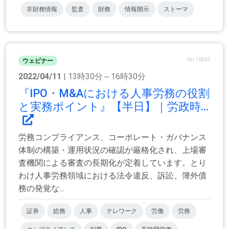
非財務情報
監査
財務
情報開示
ストーマ
No.16865
ウェビナー
2022/04/11
| 13時30分～16時30分
『IPO・M&Aにおける人事労務の役割
と実務ポイント』【半日】｜労政時...
労務コンプライアンス、コーポレート・ガバナンス
体制の構築・運用状況の確認が厳格化され、上場審
査機関による審査の長期化が定着しています。とり
わけ人事労務領域における法令違反、訴訟、簿外債
務の発覚な...
証券
総務
人事
テレワーク
労働
労務