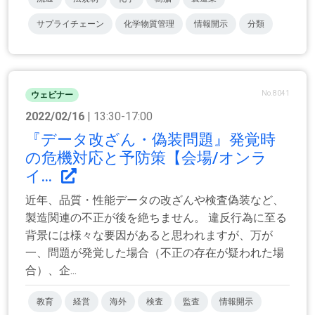
サプライチェーン
化学物質管理
情報開示
分類
No.8041
ウェビナー
2022/02/16
| 13:30-17:00
『データ改ざん・偽装問題』発覚時
の危機対応と予防策【会場/オンラ
イ...
近年、品質・性能データの改ざんや検査偽装など、
製造関連の不正が後を絶ちません。 違反行為に至る
背景には様々な要因があると思われますが、万が
一、問題が発覚した場合（不正の存在が疑われた場
合）、企...
教育
経営
海外
検査
監査
情報開示