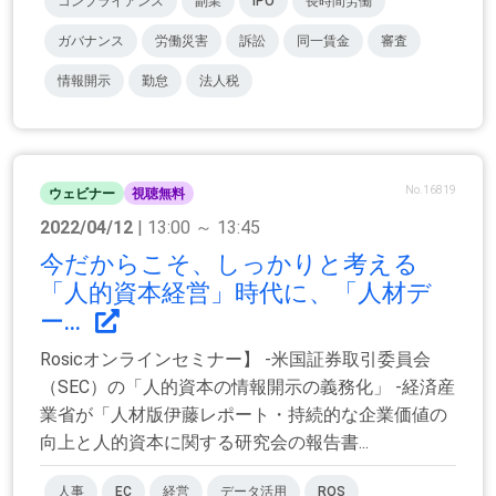
コンプライアンス
副業
IPO
長時間労働
ガバナンス
労働災害
訴訟
同一賃金
審査
情報開示
勤怠
法人税
No.16819
ウェビナー
視聴無料
2022/04/12
| 13:00 ～ 13:45
今だからこそ、しっかりと考える
「人的資本経営」時代に、「人材デ
ー...
Rosicオンラインセミナー】 -米国証券取引委員会
（SEC）の「人的資本の情報開示の義務化」 -経済産
業省が「人材版伊藤レポート・持続的な企業価値の
向上と人的資本に関する研究会の報告書...
人事
EC
経営
データ活用
ROS