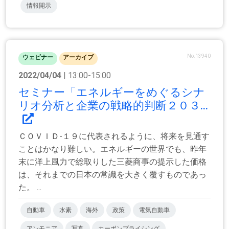
情報開示
No.13940
ウェビナー
アーカイブ
2022/04/04
| 13:00-15:00
セミナー「エネルギーをめぐるシナ
リオ分析と企業の戦略的判断２０３...
ＣＯＶＩＤ-１９に代表されるように、将来を見通す
ことはかなり難しい。エネルギーの世界でも、昨年
末に洋上風力で総取りした三菱商事の提示した価格
は、それまでの日本の常識を大きく覆すものであっ
た。 ...
自動車
水素
海外
政策
電気自動車
アンモニア
写真
カーボンプライシング