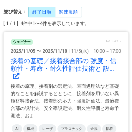
並び替え：
終了日順
関連度順
[ 1 / 1 ] 4件中1〜4件を表示しています。
No.154912
ウェビナー
2025/11/05 〜 2025/11/18
| 11/5(水) 10:00～17:00
接着の基礎／接着接合部の 強度・信
頼性・寿命・耐久性評価技術と 設...
接着の原理、接着剤の選定法、表面処理法など基礎
的なことを解説するとともに、接着剤を用いない異
種材料接合法、接着部の応力・強度評価法、最適接
合部の設計法、安全率設定法、耐久性評価と寿命予
測法、およ...
AI
機械
レーザ
プラスチック
金属
接着