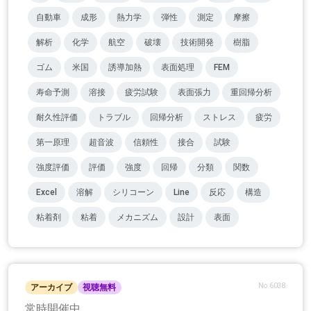
自動車
成形
熱力学
弾性
測定
摩擦
解析
化学
航空
破壊
技術開発
樹脂
ゴム
米国
誘導加熱
表面処理
FEM
寿命予測
溶接
疲労試験
表面張力
重回帰分析
耐久性評価
トラブル
回帰分析
ストレス
疲労
第一原理
超音波
信頼性
接合
試験
強度評価
評価
強度
回帰
分類
関数
Excel
溶解
シリコーン
Line
反応
構造
粘着剤
粘着
メカニズム
設計
表面
No.6038
アーカイブ
視聴無料
常時開催中