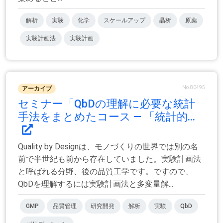
解析
実験
化学
スケールアップ
晶析
原薬
実験計画法
実験計画
No.80495
アーカイブ
セミナー「QbDの理解に必要な統計
手法をまとめたコース — 「統計的...
Quality by Designは、モノづくりの世界では別の名
前で半世紀も前から存在していました。実験計画法
と呼ばれる分野、後の品質工学です。ですので、
QbDを理解するには実験計画法と多変量解...
GMP
品質管理
研究開発
解析
実験
QbD