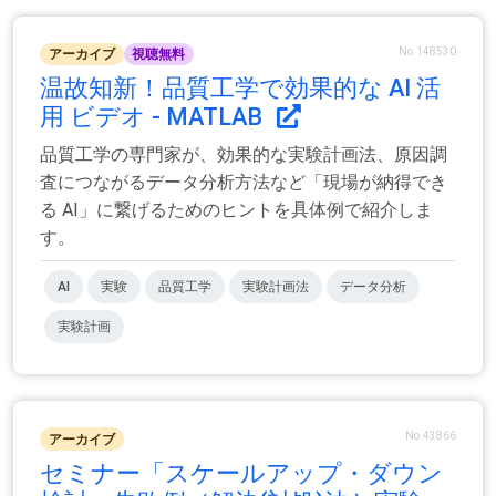
No.148530
アーカイブ
視聴無料
温故知新！品質工学で効果的な AI 活
用 ビデオ - MATLAB
品質工学の専門家が、効果的な実験計画法、原因調
査につながるデータ分析方法など「現場が納得でき
る AI」に繋げるためのヒントを具体例で紹介しま
す。
AI
実験
品質工学
実験計画法
データ分析
実験計画
No.43866
アーカイブ
セミナー「スケールアップ・ダウン