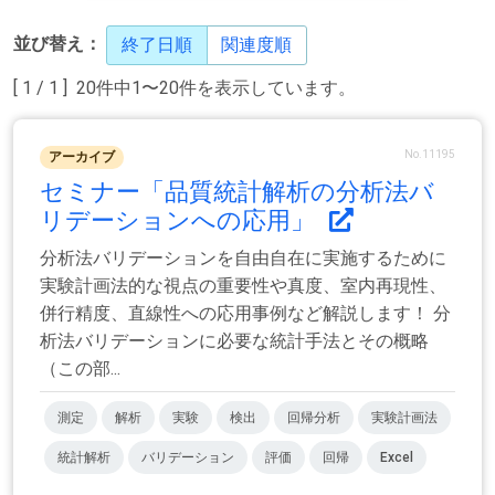
並び替え：
終了日順
関連度順
[ 1 / 1 ] 20件中1〜20件を表示しています。
No.11195
アーカイブ
セミナー「品質統計解析の分析法バ
リデーションへの応用」
分析法バリデーションを自由自在に実施するために
実験計画法的な視点の重要性や真度、室内再現性、
併行精度、直線性への応用事例など解説します！ 分
析法バリデーションに必要な統計手法とその概略
（この部...
測定
解析
実験
検出
回帰分析
実験計画法
統計解析
バリデーション
評価
回帰
Excel