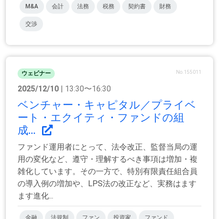
M&A
会計
法務
税務
契約書
財務
交渉
No.155011
ウェビナー
2025/12/10
| 13:30〜16:30
ベンチャー・キャピタル／プライベ
ート・エクイティ・ファンドの組
成...
ファンド運用者にとって、法令改正、監督当局の運
用の変化など、遵守・理解するべき事項は増加・複
雑化しています。その一方で、特別有限責任組合員
の導入例の増加や、LPS法の改正など、実務はます
ます進化...
金融
法規制
ファン
投資家
ファンド