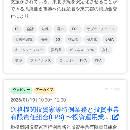
支援がされている。東北系統を安定化させることが
できる系統側蓄電池への経産省や東京都の補助金交
付により、...
IT
会計
法務
電力
ESG
サプライチェーン
太陽光発電
海外
6G
補助金
脱炭素
GAFA
キャッシュフロー
契約書
ビジネスモデル
入札
交渉
ファイナンス
コーポレートPPA
PPA
No.155126
ウェビナー
アーカイブ
2026/01/19
| 10:00〜12:00
適格機関投資家等特例業務と投資事業
有限責任組合(LPS) 〜投資運用業...
適格機関投資家等特例業務と投資事業有限責任組合