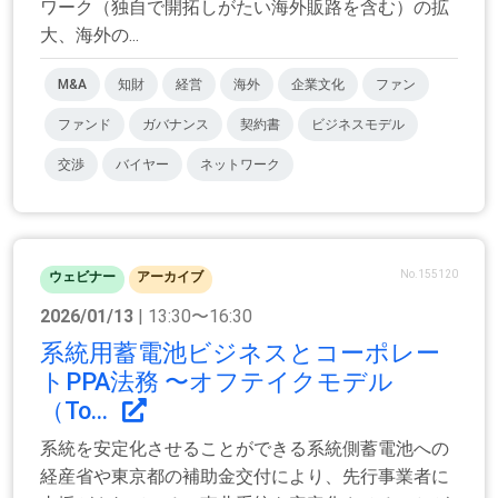
ワーク（独自で開拓しがたい海外販路を含む）の拡
大、海外の...
M&A
知財
経営
海外
企業文化
ファン
ファンド
ガバナンス
契約書
ビジネスモデル
交渉
バイヤー
ネットワーク
No.155120
ウェビナー
アーカイブ
2026/01/13
| 13:30〜16:30
系統用蓄電池ビジネスとコーポレー
トPPA法務 〜オフテイクモデル
（To...
系統を安定化させることができる系統側蓄電池への
経産省や東京都の補助金交付により、先行事業者に