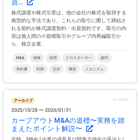
資...
株式譲渡や株式引受は、他の会社の株式を取得する
典型的な手法であり、これらの取引に際して締結さ
れる契約が株式譲渡契約・出資契約です。取引の内
容は個人間の小規模取引やグループ内再編取引か
ら、独立企業...
M&A
保険
採用
クロスボーダー
裁判
契約書
判例
交渉
構造
メカニズム
No.155068
アーカイブ
2025/10/28 〜 2026/01/31
カーブアウトM&Aの道標〜実務を踏
まえたポイント解説〜
近時、M&Aは企業の成長及び競争力強化の手法とし