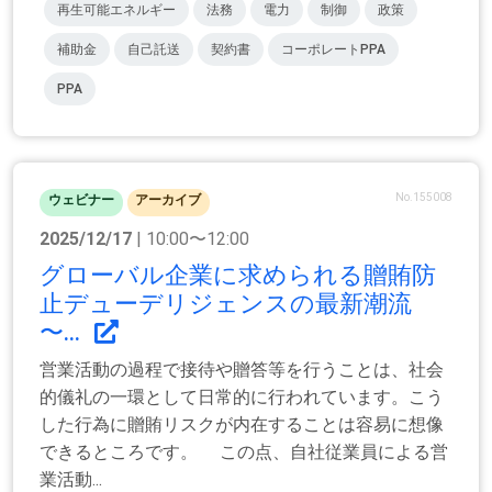
再生可能エネルギー
法務
電力
制御
政策
補助金
自己託送
契約書
コーポレートPPA
PPA
No.155008
ウェビナー
アーカイブ
2025/12/17
| 10:00〜12:00
グローバル企業に求められる贈賄防
止デューデリジェンスの最新潮流
〜...
営業活動の過程で接待や贈答等を行うことは、社会
的儀礼の一環として日常的に行われています。こう
した行為に贈賄リスクが内在することは容易に想像
できるところです。 この点、自社従業員による営
業活動...