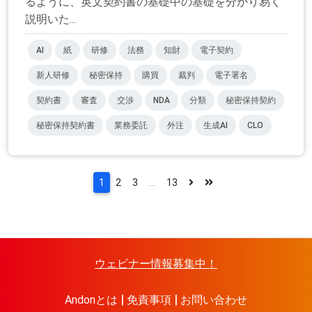
るように、英文契約書の基礎中の基礎を分かり易く
説明いた...
AI
紙
研修
法務
知財
電子契約
新人研修
秘密保持
購買
裁判
電子署名
契約書
審査
交渉
NDA
分類
秘密保持契約
秘密保持契約書
業務委託
外注
生成AI
CLO
1
2
3
...
13
ウェビナー情報募集中！
Andonとは
免責事項
お問い合わせ