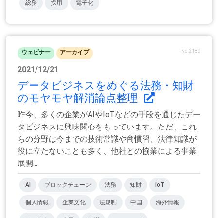
総務
採用
電子化
No.2189
ウェビナー
アーカイブ
2021/12/21
データビジネスをめぐる法務・知財
のモヤモヤ解消論点整理
昨今、多くの企業がAIやIoTなどの手段を通じたデー
タビジネスに興味関心をもっています。ただ、これ
らの分野は今までの技術常識や商慣習、法律知識が
役に立たないことも多く、他社との協業による事業
展開...
AI
ブロックチェーン
法務
知財
IoT
個人情報
企業文化
法規制
中国
海外情報