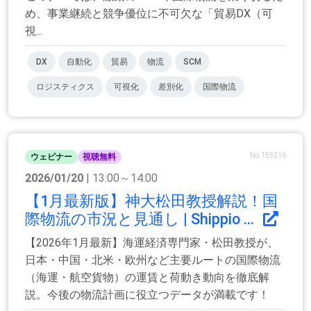
め、事業継続と競争優位に不可欠な「貿易DX（可
視...
DX
自動化
貿易
物流
SCM
ロジスティクス
可視化
差別化
国際物流
No.155216
ウェビナー
視聴無料
2026/01/20
| 13:00～14:00
【1月最新版】神大松田教授解説！国
際物流の市況と見通し | Shippio ...
【2026年1月最新】海運経済専門家・松田教授が、
日本・中国・北米・欧州など主要ルートの国際物流
（海運・航空貨物）の運賃と荷動き動向を徹底解
説。今後の物流計画に役立つデータが満載です！