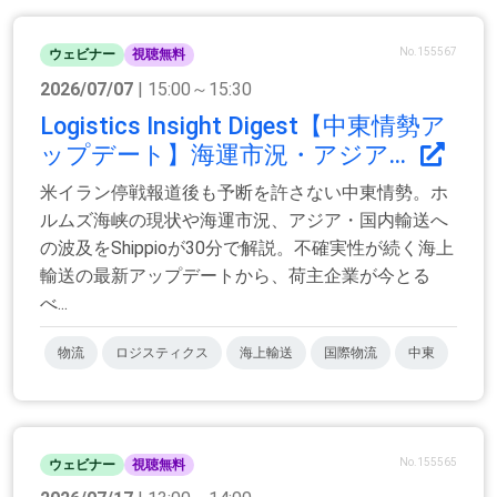
No.155567
ウェビナー
視聴無料
2026/07/07
| 15:00～15:30
Logistics Insight Digest【中東情勢ア
ップデート】海運市況・アジア...
米イラン停戦報道後も予断を許さない中東情勢。ホ
ルムズ海峡の現状や海運市況、アジア・国内輸送へ
の波及をShippioが30分で解説。不確実性が続く海上
輸送の最新アップデートから、荷主企業が今とる
べ...
物流
ロジスティクス
海上輸送
国際物流
中東
No.155565
ウェビナー
視聴無料