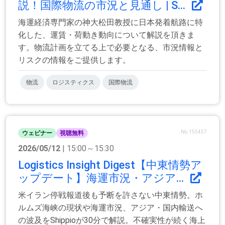
説！国際物流の市況と見通し | S...
海運経済専門家の神大松田教授に日本発着航路に特
化した、運賃・荷動き動向について解説を頂きま
す。物流計画を立てる上で必要となる、市況情報と
リスクの情報をご提供します。
物流
ロジスティクス
国際物流
No.155457
ウェビナー
視聴無料
2026/05/12
| 15:00～15:30
Logistics Insight Digest【中東情勢ア
ップデート】海運市況・アジア...
米イラン停戦報道後も予断を許さない中東情勢。ホ
ルムズ海峡の現状や海運市況、アジア・国内輸送へ
の波及をShippioが30分で解説。不確実性が続く海上