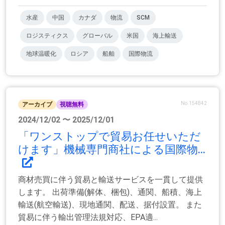
水産
中国
カナダ
物流
SCM
ロジスティクス
グローバル
米国
海上輸送
地球温暖化
ロシア
船舶
国際物流
No.154842
アーカイブ
視聴無料
2024/12/02 〜 2025/12/01
「ワンストップで貿易お任せいただ
けます」機械専門商社による国際物...
商材売買に伴う貿易と輸送サービスを一貫して提供
します。 出荷準備(解体、梱包)、通関、船積、海上
輸送(航空輸送)、現地通関、配送、据付設置。 また
貿易に伴う輸出管理法規対応、EPA適...