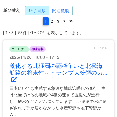
並び替え：
終了日順
関連度順
1
2
3
[ 1 / 3 ] 58件中1〜20件を表示しています。
No.155014
ウェビナー
視聴無料
2025/11/26
| 16:00～17:15
激化する北極圏の覇権争いと北極海
航路の将来性～トランプ大統領のカ...
日本にいても実感する急速な地球温暖化の進行。実
は北極では他の地域の4倍の速さで温暖化が進行
し、解氷がどんどん進んでいます。 いままで氷に閉
ざされて手が届かなかった水産資源や地下資源が
入...