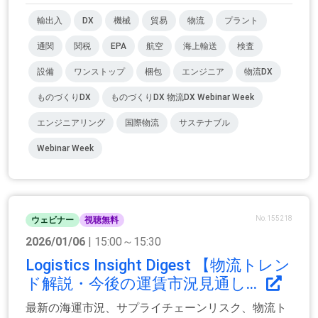
輸出入
DX
機械
貿易
物流
プラント
通関
関税
EPA
航空
海上輸送
検査
設備
ワンストップ
梱包
エンジニア
物流DX
ものづくりDX
ものづくりDX 物流DX Webinar Week
エンジニアリング
国際物流
サステナブル
Webinar Week
No.155218
ウェビナー
視聴無料
2026/01/06
| 15:00～15:30
Logistics Insight Digest 【物流トレン
ド解説・今後の運賃市況見通し...
最新の海運市況、サプライチェーンリスク、物流ト