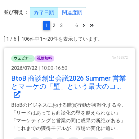
並び替え：
終了日順
関連度順
1
2
3
...
6
[ 1 / 6 ] 106件中1〜20件を表示しています。
No.155572
ウェビナー
視聴無料
2026/07/22
| 10:00-16:50
BtoB 商談創出会議2026 Summer 営業
とマーケの「壁」という最大のコ...
BtoBのビジネスにおける購買行動が複雑化する今、
「リードはあっても商談化の壁を越えられない」
「マーケティングと営業の間に成果の断絶がある」
「これまでの獲得モデルが、市場の変化に追い...