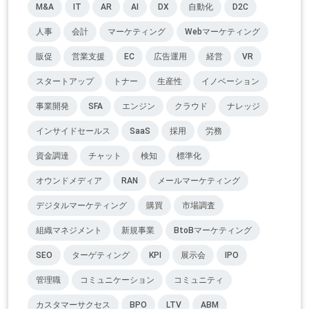
M&A
IT
AR
AI
DX
自動化
D2C
人事
会計
マーケティング
Webマーケティング
販促
営業支援
EC
広告運用
経営
VR
スタートアップ
トナー
生産性
イノベーション
事業開発
SFA
エンジン
クラウド
ナレッジ
インサイドセールス
SaaS
採用
労務
資金調達
チャット
検知
標準化
オウンドメディア
RAN
メールマーケティング
デジタルマーケティング
購買
市場調査
組織マネジメント
新規事業
BtoBマーケティング
SEO
ターゲティング
KPI
展示会
IPO
管理職
コミュニケーション
コミュニティ
カスタマーサクセス
BPO
LTV
ABM