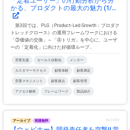
「定着ユーザー」の行動分析から分
かる、プロダクトの最大の魅力 (1/...
第3回では、PLG（Product-Led Growth：プロダク
トレッドグロース）の運用フレームワークにおける
「③価値の交換」～「④トリガ」を中心に、ユーザ
ーの「定着化」に向けた好循環ループ...
営業支援
セールス自動化
メンター
カスタマーサクセス
顧客体験
顧客満足
営業マネジメント
顧客接点
顧客管理
アクセス解析
フレームワーク
製品紹介
No.30207
アーカイブ
視聴無料
【ウェビナー】開発責任者を突撃!! 営