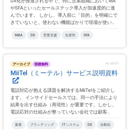
DX化が推進される中で、特に営業組織においてMA
やSFAといったセールステック導入が加速度的に進
んでいます。 しかし、導入前に「目的」を明確にで
きていないと、使わない機能ばかりで現場が使い...
M&A
DX
営業支援
生産性
SFA
No.68639
アーカイブ
視聴無料
MiiTel（ミーテル）サービス説明資料
電話対応が抱える課題を解決するMiiTelをご紹介し
ます。 インサイドセールスでは、同一の手法により
結果を出す仕組み（再現性）が重要です。しかし、
電話応対の仕組みが整っていない会社では顧客...
集客
ブランディング
ITシステム
DX
自動化