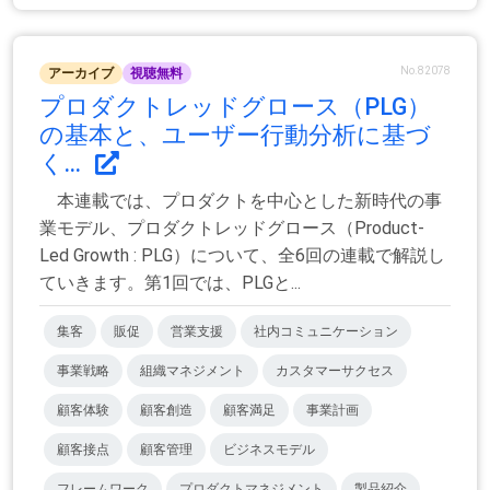
No.82078
アーカイブ
視聴無料
プロダクトレッドグロース（PLG）
の基本と、ユーザー行動分析に基づ
く...
本連載では、プロダクトを中心とした新時代の事
業モデル、プロダクトレッドグロース（Product-
Led Growth : PLG）について、全6回の連載で解説し
ていきます。第1回では、PLGと...
集客
販促
営業支援
社内コミュニケーション
事業戦略
組織マネジメント
カスタマーサクセス
顧客体験
顧客創造
顧客満足
事業計画
顧客接点
顧客管理
ビジネスモデル
フレームワーク
プロダクトマネジメント
製品紹介