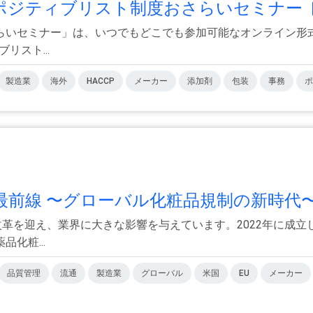
！ポジティブリスト制度おさらいセミナー
らいセミナー」は、いつでもどこでも参加可能なオンライン形式
リスト...
製造業
海外
HACCP
メーカー
添加剤
包装
事務
ポ
前線 〜グローバル化粧品規制の新時代〜.
改革を迎え、業界に大きな影響を与えています。2022年に成立
化粧...
品質管理
流通
製造業
グローバル
米国
EU
メーカー