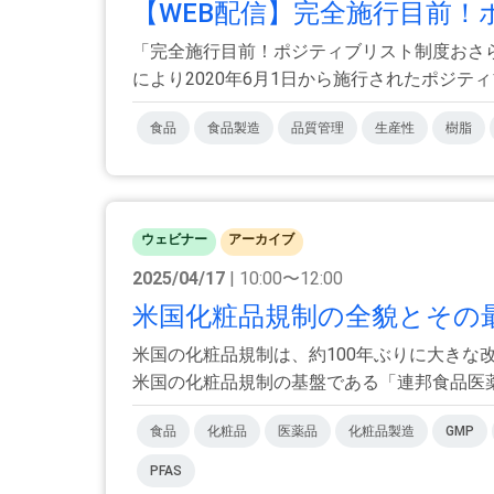
【WEB配信】完全施行目前
「完全施行目前！ポジティブリスト制度おさ
により2020年6月1日から施行されたポジティブ
食品
食品製造
品質管理
生産性
樹脂
ウェビナー
アーカイブ
2025/04/17
| 10:00〜12:00
米国化粧品規制の全貌とその最
米国の化粧品規制は、約100年ぶりに大きな
米国の化粧品規制の基盤である「連邦食品医薬品
食品
化粧品
医薬品
化粧品製造
GMP
PFAS