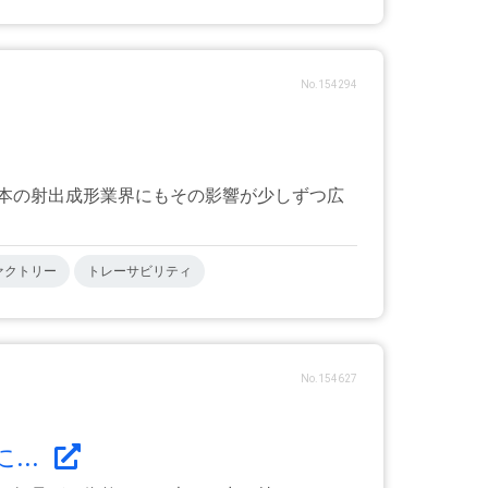
No.154294
本の射出成形業界にもその影響が少しずつ広
ァクトリー
トレーサビリティ
No.154627
...