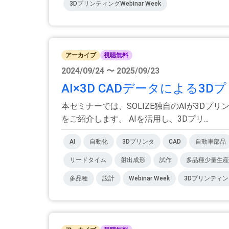
3DプリンティングWebinar Week
アーカイブ
視聴無料
2024/09/24 〜 2025/09/23
AI×3D CADデータによる
本セミナーでは、SOLIZE独自のAIが3D
をご紹介します。 AIを活用し、3Dプリ...
AI
自動化
3Dプリンタ
CAD
自動車部品
リードタイム
射出成形
試作
多品種少量生産
多品種
設計
Webinar Week
3DプリンティングW