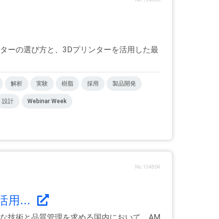
ターの選び方と、3Dプリンターを活用した最
解析
実験
樹脂
採用
製品開発
設計
Webinar Week
No.154804
用...
な技術と品質管理を求める国内において、AM