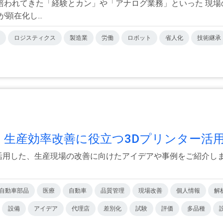
培われてきた「経験とカン」や「アナログ業務」といった 現場
在化し...
ロジスティクス
製造業
労働
ロボット
省人化
技術継承
生産効率改善に役立つ3Dプリンター活用.
活用した、生産現場の改善に向けたアイデアや事例をご紹介しま
自動車部品
医療
自動車
品質管理
現場改善
個人情報
解
設備
アイデア
代理店
差別化
試験
評価
多品種