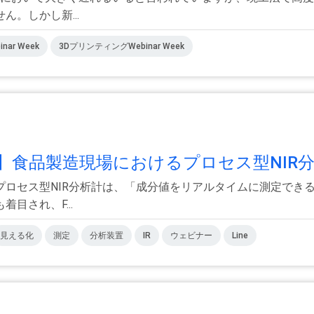
。しかし新...
inar Week
3DプリンティングWebinar Week
食品製造現場におけるプロセス型NIR分析
プロセス型NIR分析計は、「成分値をリアルタイムに測定でき
目され、F...
見える化
測定
分析装置
IR
ウェビナー
Line