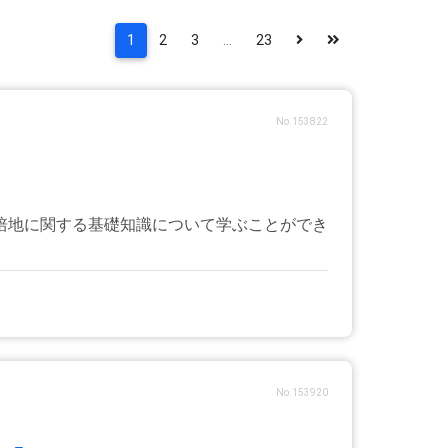
1
2
3
...
23
No.153822
培地に関する基礎知識について学ぶことができ
No.153920