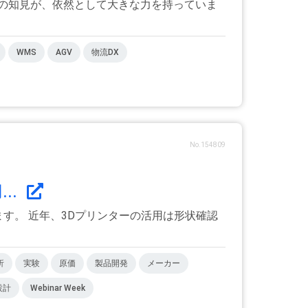
の知見が、依然として大きな力を持っていま
WMS
AGV
物流DX
No.154809
..
す。 近年、3Dプリンターの活用は形状確認
析
実験
原価
製品開発
メーカー
設計
Webinar Week