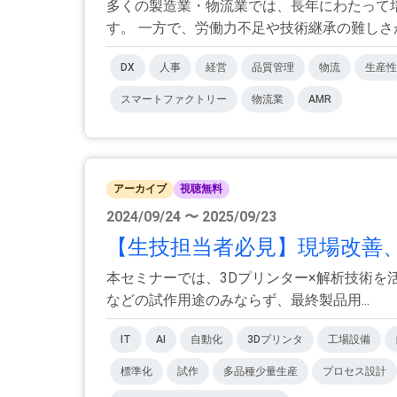
多くの製造業・物流業では、長年にわたって
す。 一方で、労働力不足や技術継承の難しさが顕
DX
人事
経営
品質管理
物流
生産性
スマートファクトリー
物流業
AMR
アーカイブ
視聴無料
2024/09/24 〜 2025/09/23
【生技担当者必見】現場改善、
本セミナーでは、3Dプリンター×解析技術を
などの試作用途のみならず、最終製品用...
IT
AI
自動化
3Dプリンタ
工場設備
標準化
試作
多品種少量生産
プロセス設計