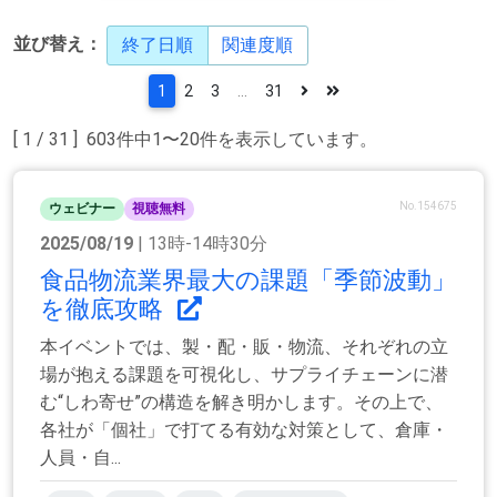
並び替え：
終了日順
関連度順
1
2
3
...
31
[ 1 / 31 ] 603件中1〜20件を表示しています。
No.154675
ウェビナー
視聴無料
2025/08/19
| 13時-14時30分
食品物流業界最大の課題「季節波動」
を徹底攻略
本イベントでは、製・配・販・物流、それぞれの立
場が抱える課題を可視化し、サプライチェーンに潜
む“しわ寄せ”の構造を解き明かします。その上で、
各社が「個社」で打てる有効な対策として、倉庫・
人員・自...