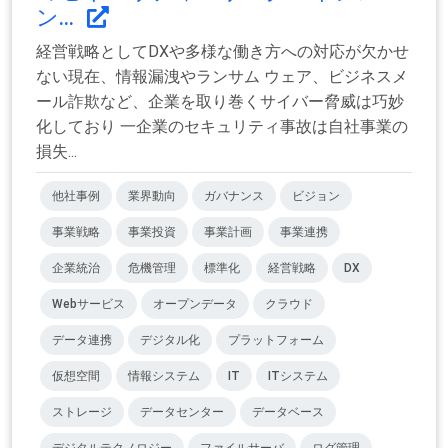
ン...
経営戦略としてDXや多様な働き方への対応が欠かせ
ない現在、情報漏洩やランサム ウェア、ビジネスメ
ール詐欺など、企業を取り巻くサイバー脅威は巧妙
化しており 一企業のセキュリティ事故は自社事業の
損失...
他社事例
業界動向
ガバナンス
ビジョン
事業戦略
事業投資
事業計画
事業連携
企業統治
危機管理
標準化
経営戦略
DX
Webサービス
オープンデータ
クラウド
データ連携
デジタル化
プラットフォーム
仮想空間
情報システム
IT
ITシステム
ストレージ
データセンター
データベース