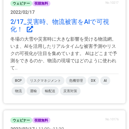
No.10217
ウェビナー
視聴無料
2022/02/17
2/17_災害時、物流被害をAIで可視
化！
冬場の大雪や災害時に大きな影響を受ける物流網。
いま、AIを活用したリアルタイムな被害予測やリス
クの可視化が注目を集めています。 AIはどこまで予
測をできるのか、物流の現場ではどのように使われ
て...
BCP
リスクマネジメント
危機管理
DX
AI
物流
運輸
輸配送
災害対策
No.10176
ウェビナー
視聴無料