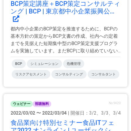
BCP策定講座＋BCP策定コンサルティ
ング | BCP | 東京都中小企業振興公...
都内中小企業のBCP策定を推進するために、BCPの
基本方針の策定からBCP文書の作成、社内への定着
までを見据えた短期集中型のBCP策定支援プログラ
ムを実施しています。まだBCPに取り組めていない...
BCP
シミュレーション
危機管理
リスクアセスメント
コンサルティング
コンサルタント
No.9420
ウェビナー
視聴無料
2022/03/02 〜 2022/03/04
| 開催日：3/2、3/3、3/4
食品業向け特別セミナー食品ITフェ
ア2022 オンライン | ユーザックシ...