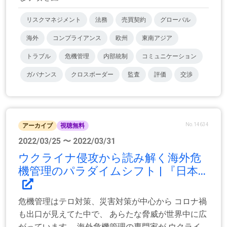
リスクマネジメント
法務
売買契約
グローバル
海外
コンプライアンス
欧州
東南アジア
トラブル
危機管理
内部統制
コミュニケーション
ガバナンス
クロスボーダー
監査
評価
交渉
No.14634
アーカイブ
視聴無料
2022/03/25 〜 2022/03/31
ウクライナ侵攻から読み解く海外危
機管理のパラダイムシフト | 『日本...
危機管理はテロ対策、災害対策が中心から コロナ禍
も出口が見えてた中で、 あらたな脅威が世界中に広
がっています。 海外危機管理の専門家が ウクライ