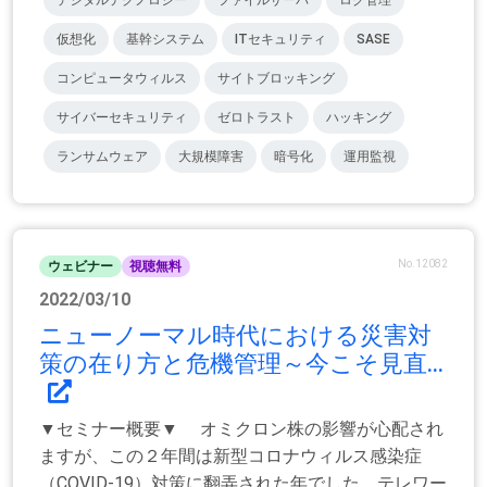
デジタルテクノロジー
ファイルサーバ
ログ管理
仮想化
基幹システム
ITセキュリティ
SASE
コンピュータウィルス
サイトブロッキング
サイバーセキュリティ
ゼロトラスト
ハッキング
ランサムウェア
大規模障害
暗号化
運用監視
No.12082
ウェビナー
視聴無料
2022/03/10
ニューノーマル時代における災害対
策の在り方と危機管理～今こそ見直...
▼セミナー概要▼ オミクロン株の影響が心配され
ますが、この２年間は新型コロナウィルス感染症
（COVID-19）対策に翻弄された年でした。テレワー