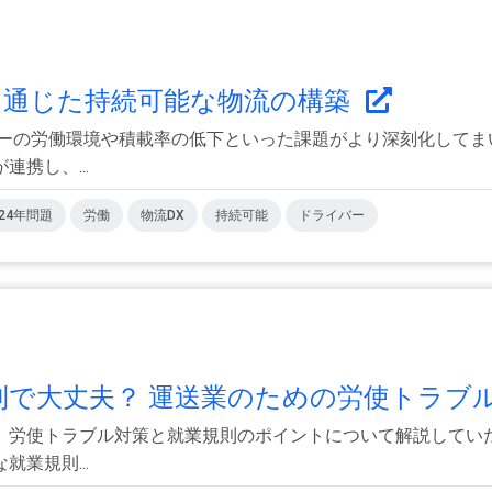
を通じた持続可能な物流の構築
バーの労働環境や積載率の低下といった課題がより深刻化してま
携し、...
024年問題
労働
物流DX
持続可能
ドライバー
則で大丈夫？ 運送業のための労使トラブル.
、労使トラブル対策と就業規則のポイントについて解説していた
業規則...