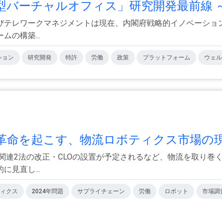
バーチャルオフィス」研究開発最前線 ～.
テレワークマネジメントは現在、内閣府戦略的イノベーション創
の構築...
ション
研究開発
特許
労働
政策
プラットフォーム
ウェル
命を起こす、物流ロボティクス市場の現.
流関連2法の改正・CLOの設置が予定されるなど、物流を取り
見直し...
ィクス
2024年問題
サプライチェーン
労働
ロボット
市場調