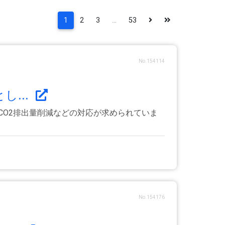
1
2
3
...
53
No.154114
...
CO2排出量削減などの対応が求められていま
No.154176