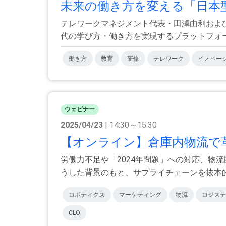
未来の働き方を変える「日本型
テレワークマネジメント代表・田澤由利および
代の学び方・働き方を実現するプラットフォーム
働き方
教育
研修
テレワーク
イノベー
ウェビナー
2025/04/23
| 14:30～15:30
【オンライン】倉庫内物流で革
労働力不足や「2024年問題」への対応、物
うした背景のもと、サプライチェーンを抜本的に
ロボティクス
マーケティング
物流
ロジステ
CLO