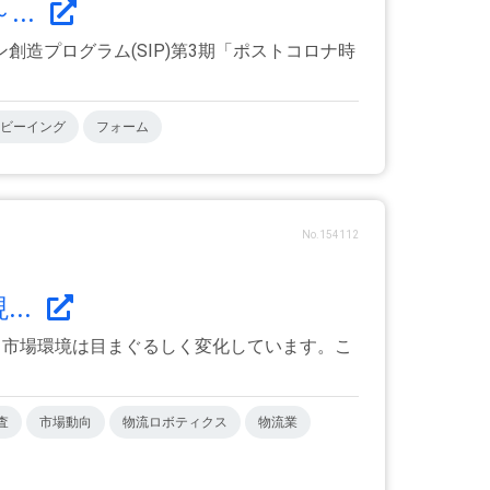
..
造プログラム(SIP)第3期「ポストコロナ時
ビーイング
フォーム
No.154112
..
巻く市場環境は目まぐるしく変化しています。こ
査
市場動向
物流ロボティクス
物流業