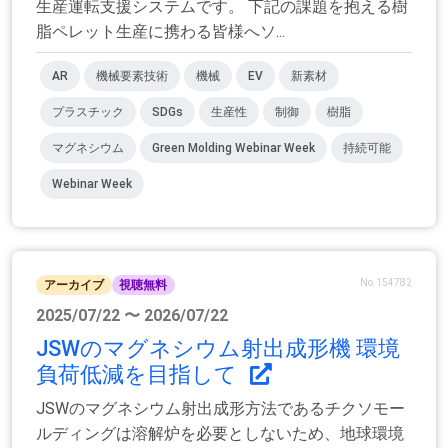
生産運転支援システムです。 下記の課題を抱える樹
脂ペレット生産に携わる皆様へソ...
AR
機械要素技術
機械
EV
新素材
プラスチック
SDGs
生産性
制御
樹脂
マグネシウム
Green Molding Webinar Week
持続可能
Webinar Week
No.154782
アーカイブ
視聴無料
2025/07/22 〜 2026/07/22
JSWのマグネシウム射出成形機 環境
負荷低減を目指して
JSWのマグネシウム射出成形方法であるチクソモー
ルディングは溶解炉を必要としないため、地球環境