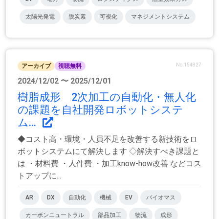
太陽光発電
脱炭素
可視化
マネジメントシステム
No.154827
アーカイブ
視聴無料
2024/12/02 〜 2025/12/01
樹脂成形 2次加工の自動化・無人化
の課題を自社開発ロボットシステ
ム...
◆コスト高・環境・人員不足を改善する新技術をロ
ボットシステムにて解決します ◇解決すべき課題と
は ・材料費 ・人件費 ・加工know-how改善 などコス
トアップに...
AR
DX
自動化
機械
EV
バイオマス
カーボンニュートラル
部品加工
物流
成形