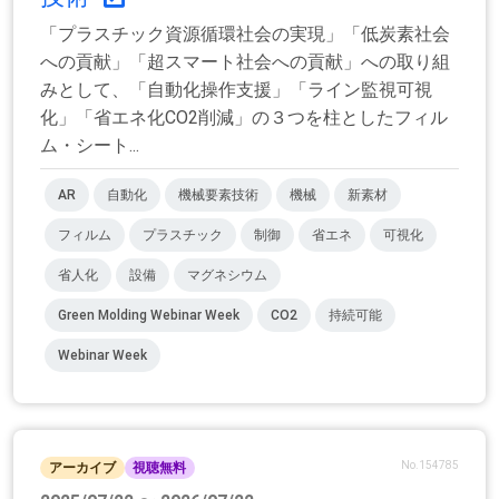
「プラスチック資源循環社会の実現」「低炭素社会
への貢献」「超スマート社会への貢献」への取り組
みとして、「自動化操作支援」「ライン監視可視
化」「省エネ化CO2削減」の３つを柱としたフィル
ム・シート...
AR
自動化
機械要素技術
機械
新素材
フィルム
プラスチック
制御
省エネ
可視化
省人化
設備
マグネシウム
Green Molding Webinar Week
CO2
持続可能
Webinar Week
No.154785
アーカイブ
視聴無料