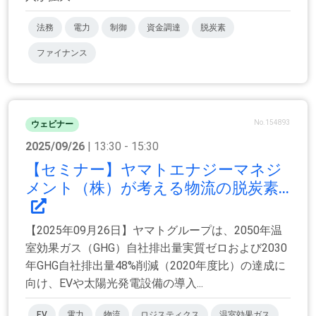
法務
電力
制御
資金調達
脱炭素
ファイナンス
No.154893
ウェビナー
2025/09/26
| 13:30 - 15:30
【セミナー】ヤマトエナジーマネジ
メント（株）が考える物流の脱炭素...
【2025年09月26日】ヤマトグループは、2050年温
室効果ガス（GHG）⾃社排出量実質ゼロおよび2030
年GHG⾃社排出量48%削減（2020年度⽐）の達成に
向け、EVや太陽光発電設備の導⼊...
EV
電力
物流
ロジスティクス
温室効果ガス