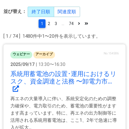
並び替え：
終了日順
関連度順
1
2
3
...
74
[ 1 / 74 ] 1480件中1〜20件を表示しています。
No.154586
ウェビナー
アーカイブ
2025/09/17
| 13:30〜16:30
系統用蓄電池の設置･運用におけるリ
スク、資金調達と法務 〜卸電力市...
再エネの大量導入に伴い、系統安定化のための調整
力確保や、電力取引のため、蓄電池の重要性がます
ます高まっています。特に、再エネの出力制御等に
活用される系統用蓄電池は、ここ1、2年で急速に導
入が拡大...