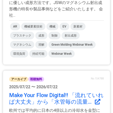
に優しい成形方法です。JSWのマグネシウム射出成
形機の特長や製品事例などをご紹介いたします。 会
社...
AR
機械要素技術
機械
EV
新素材
プラスチック
成形
制御
射出成形
マグネシウム
溶解
Green Molding Webinar Week
環境負荷
持続可能
Webinar Week
No.154788
アーカイブ
視聴無料
2025/07/22 〜 2026/07/22
Make Your Flow Digital!! 「流れていれ
ば大丈夫」から「水管毎の流量...
欧州では平均的に日本の4倍以上の冷却水を金型に