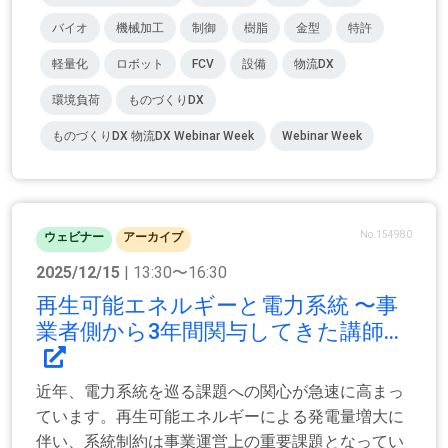
バイオ
機械加工
制御
樹脂
金型
特許
軽量化
ロボット
FCV
設備
物流DX
環境負荷
ものづくりDX
ものづくりDX 物流DX Webinar Week
Webinar Week
No.154980
ウェビナー
アーカイブ
2025/12/15
| 13:30〜16:30
再生可能エネルギーと電力系統 〜事
業者側から3年間関与してきた講師...
近年、電力系統を巡る課題への関心が急速に高まっ
ています。再生可能エネルギーによる発電量増大に
伴い、系統制約は事業運営上の重要課題となってい