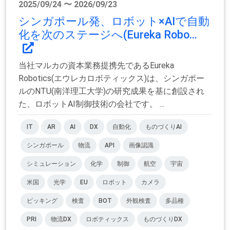
2025/09/24 〜 2026/09/23
シンガポール発、ロボット×AIで自動
化を次のステージへ(Eureka Robo...
当社マルカの資本業務提携先であるEureka
Robotics(エウレカロボティックス)は、シンガポー
ルのNTU(南洋理工大学)の研究成果を基に創設され
た、ロボットAI制御技術の会社です。 ...
IT
AR
AI
DX
自動化
ものづくりAI
シンガポール
物流
API
画像認識
シミュレーション
化学
制御
航空
宇宙
米国
光学
EU
ロボット
カメラ
ピッキング
検査
BOT
外観検査
多品種
PRI
物流DX
ロボティックス
ものづくりDX