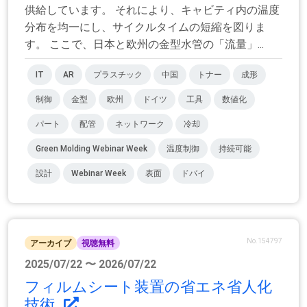
供給しています。 それにより、キャビティ内の温度
分布を均一にし、サイクルタイムの短縮を図りま
す。 ここで、日本と欧州の金型水管の「流量」...
IT
AR
プラスチック
中国
トナー
成形
制御
金型
欧州
ドイツ
工具
数値化
パート
配管
ネットワーク
冷却
Green Molding Webinar Week
温度制御
持続可能
設計
Webinar Week
表面
ドバイ
No.154797
アーカイブ
視聴無料
2025/07/22 〜 2026/07/22
フィルムシート装置の省エネ省人化
技術