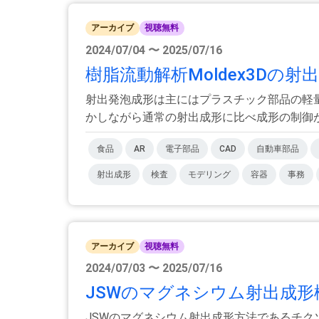
アーカイブ
視聴無料
2024/07/04 〜 2025/07/16
樹脂流動解析Moldex3Dの
射出発泡成形は主にはプラスチック部品の軽
かしながら通常の射出成形に比べ成形の制御が難
食品
AR
電子部品
CAD
自動車部品
射出成形
検査
モデリング
容器
事務
アーカイブ
視聴無料
2024/07/03 〜 2025/07/16
JSWのマグネシウム射出成形
JSWのマグネシウム射出成形方法であるチク