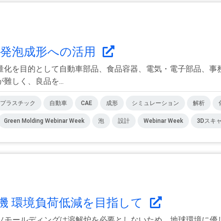
射出発泡成形への活用
量化を目的として自動車部品、食品容器、電気・電子部品、事
しく、良品を...
プラスチック
自動車
CAE
成形
シミュレーション
解析
Green Molding Webinar Week
泡
設計
Webinar Week
3Dスキ
機 環境負荷低減を目指して
ソモールディングは溶解炉を必要としないため、地球環境に優