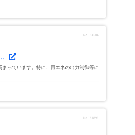
No.154586
.
高まっています。特に、再エネの出力制御等に
No.154893