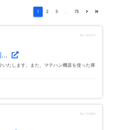
1
2
3
...
75
No.154236
..
介いたします。また、マテハン機器を使った庫
No.154080