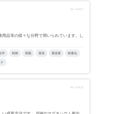
No.154433
務用品等の様々な分野で用いられています。し
化学
制御
樹脂
発泡
製造業
軽量化
ャナ
No.154423
しい成形方法です。JSWのマグネシウム射出