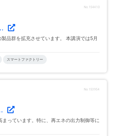
No.154410
..
の製品群を拡充させています。 本講演では5月
スマートファクトリー
No.153954
.
高まっています。特に、再エネの出力制御等に