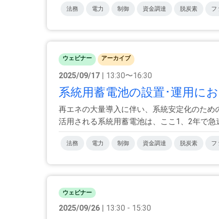
法務
電力
制御
資金調達
脱炭素
フ
ウェビナー
アーカイブ
2025/09/17
| 13:30〜16:30
系統用蓄電池の設置･運用にお
再エネの大量導入に伴い、系統安定化のため
活用される系統用蓄電池は、ここ1、2年で急速
法務
電力
制御
資金調達
脱炭素
フ
ウェビナー
2025/09/26
| 13:30 - 15:30