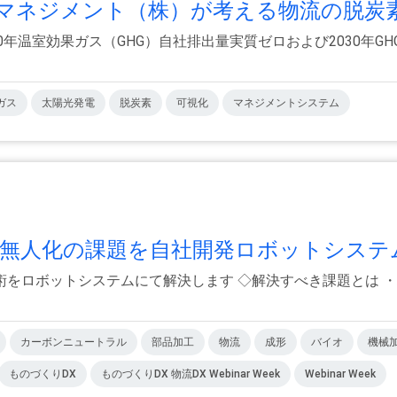
ネジメント（株）が考える物流の脱炭素.
50年温室効果ガス（GHG）⾃社排出量実質ゼロおよび2030年G
ガス
太陽光発電
脱炭素
可視化
マネジメントシステム
無人化の課題を自社開発ロボットシステム.
ロボットシステムにて解決します ◇解決すべき課題とは ・材料費
カーボンニュートラル
部品加工
物流
成形
バイオ
機械
ものづくりDX
ものづくりDX 物流DX Webinar Week
Webinar Week