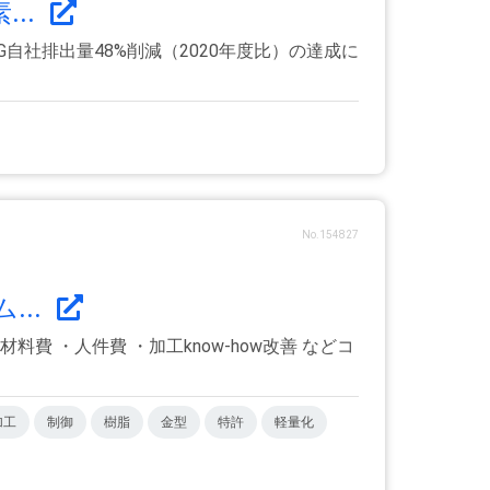
..
HG⾃社排出量48%削減（2020年度⽐）の達成に
No.154827
..
 ・人件費 ・加工know-how改善 などコ
加工
制御
樹脂
金型
特許
軽量化