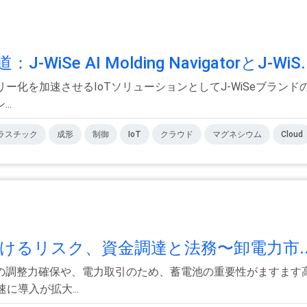
 AI Molding NavigatorとJ-WiS.
ー化を加速させるIoTソリューションとしてJ-WiSeブランド
..
ラスチック
成形
制御
IoT
クラウド
マグネシウム
Cloud
けるリスク、資金調達と法務〜卸電力市..
の調整力確保や、電力取引のため、蓄電池の重要性がますます
に導入が拡大...