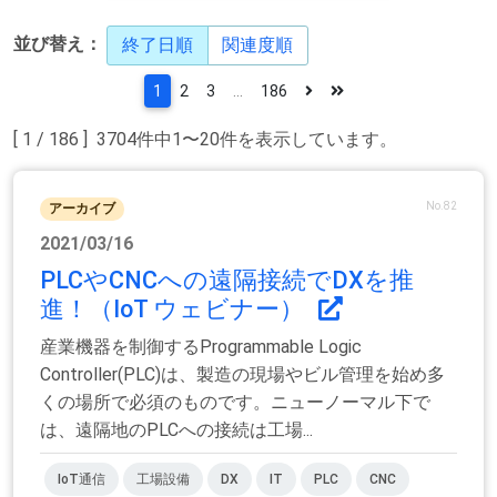
並び替え：
終了日順
関連度順
1
2
3
...
186
[ 1 / 186 ] 3704件中1〜20件を表示しています。
No.82
アーカイブ
2021/03/16
PLCやCNCへの遠隔接続でDXを推
進！（IoT ウェビナー）
産業機器を制御するProgrammable Logic
Controller(PLC)は、製造の現場やビル管理を始め多
くの場所で必須のものです。ニューノーマル下で
は、遠隔地のPLCへの接続は工場...
IoT通信
工場設備
DX
IT
PLC
CNC