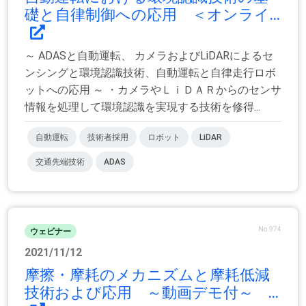
礎と自律制御への応用 ＜オンライ...
～ ADASと自動運転、 カメラおよびLiDARによるセ
ンシングと環境認識技術、自動運転と自律走行ロボ
ットへの応用 ～ ・カメラやＬｉＤＡＲからのセンサ
情報を処理して環境認識を実現する技術を修得...
自動運転
技術者採用
ロボット
LiDAR
交通先端技術
ADAS
No.974
ウェビナー
2021/11/12
摩擦・摩耗のメカニズムと摩耗低減
技術および応用 ～動画デモ付～ ...