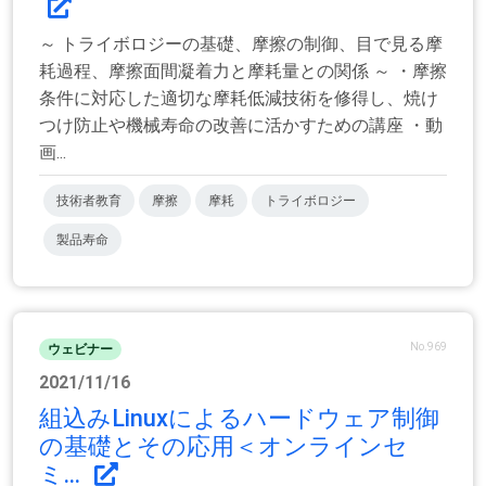
～ トライボロジーの基礎、摩擦の制御、目で見る摩
耗過程、摩擦面間凝着力と摩耗量との関係 ～ ・摩擦
条件に対応した適切な摩耗低減技術を修得し、焼け
つけ防止や機械寿命の改善に活かすための講座 ・動
画...
技術者教育
摩擦
摩耗
トライボロジー
製品寿命
No.969
ウェビナー
2021/11/16
組込みLinuxによるハードウェア制御
の基礎とその応用＜オンラインセ
ミ...