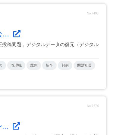
No.7493
..
正投稿問題，デジタルデータの復元（デジタル
ス
管理職
裁判
新卒
判例
問題社員
No.7676
..