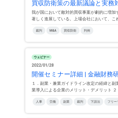
買収防衛策の最新議論と実務対応
我が国において敵対的買収事案が劇的に増加
著しく進展している。上場会社において、これら
裁判
M&A
買収防衛
判例
ウェビナー
2022/01/28
開催セミナー詳細 | 金融財
１．副業・兼業ガイドライン改定の経緯と
業導入による企業のメリット・デメリット ２．改
人事
労働
副業
裁判
下請法
フリー