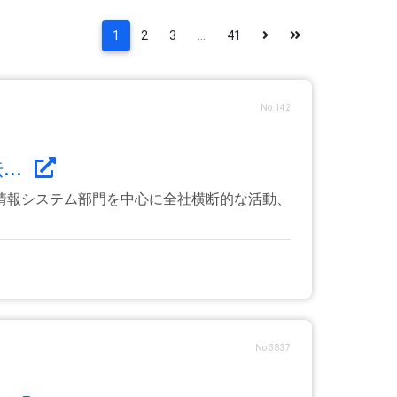
1
2
3
...
41
No.142
..
情報システム部門を中心に全社横断的な活動、
No.3837