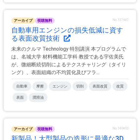
No.137647
アーカイブ
視聴無料
自動車用エンジンの損失低減に資す
る表面改質技術
未来のクルマ Technology 特別講演 本プログラムで
は、名城大学 材料機能工学科 教授である宇佐美氏
が、微細断続切削によるテクスチャリング（タイリ
ング）、表面組織の不均質化及びフラ...
自動車
摩擦
エンジン
切削
表面改質
改質
表面
潤滑油
No.140402
アーカイブ
視聴無料
新製品！大型製品の造形に最適な3D