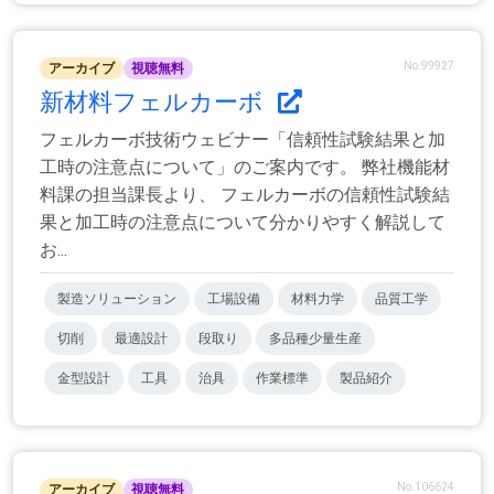
No.99927
アーカイブ
視聴無料
新材料フェルカーボ
フェルカーボ技術ウェビナー「信頼性試験結果と加
工時の注意点について」のご案内です。 弊社機能材
料課の担当課長より、 フェルカーボの信頼性試験結
果と加工時の注意点について分かりやすく解説して
お...
製造ソリューション
工場設備
材料力学
品質工学
切削
最適設計
段取り
多品種少量生産
金型設計
工具
治具
作業標準
製品紹介
No.106624
アーカイブ
視聴無料