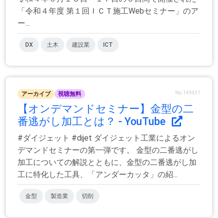
「令和４年度 第１回ＩＣＴ施工Webセミナー」のア
ー...
DX
土木
建設業
ICT
No.149431
アーカイブ
視聴無料
【オンデマンドセミナー】金型の二
番逃がし加工とは？ - YouTube
#ダイジェット #dijet ダイジェット工業によるオン
デマンドセミナーの第一弾です。 金型の二番逃がし
加工についての解説とともに、金型の二番逃がし加
工に特化した工具、「アンダーカッタ」の紹...
金型
製造業
切削