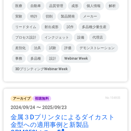
医療
自動車
品質管理
成形
個人情報
解析
実験
特許
切削
製品開発
メーカー
リードタイム
射出成形
試作
多品種少量生産
プロセス設計
インクジェット
設備
代理店
差別化
治具
試験
評価
デモンストレーション
事務
多品種
設計
Webinar Week
3DプリンティングWebinar Week
No.154805
アーカイブ
視聴無料
2024/09/24 〜 2025/09/23
金属３Dプリンタによるダイカスト
金型への適用事例と新製品