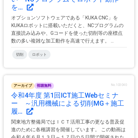
を...
オプションソフトウェアである「KUKA CNC」を
KUKAロボットに搭載いただくと、NCプログラムの
直接読み込みや、Gコードを使った切削等の座標点
数の多い複雑な加工動作を高速で行えます。 ...
切削
ロボット
No.103040
アーカイブ
視聴無料
令和4年度 第1回ICT施工Webセミナ
ー ～汎用機械による切削MG＋施工
履...
関東地方整備局ではＩＣＴ活用工事の更なる普及促
進のために各種講習を開催しています。 この動画は
令和４年６月１３日～１７日の５日間で開催された