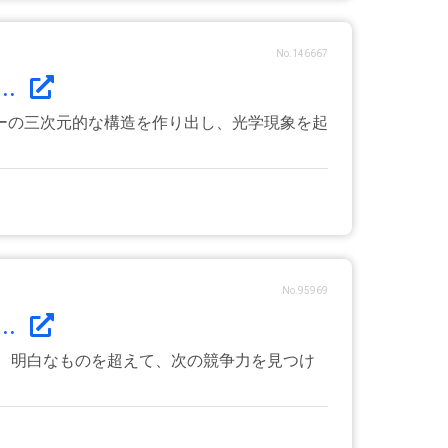
No.146667
..
ーの三次元的な構造を作り出し、光学現象を起
No.95969
..
イニングし、明白なものを超えて、次の競争力を見つけ