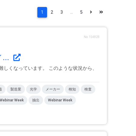
1
2
3
...
5
No.154828
..
難しくなっています。 このような状況から、
脂
製造業
光学
メーカー
検知
検査
binar Week
抽出
Webinar Week