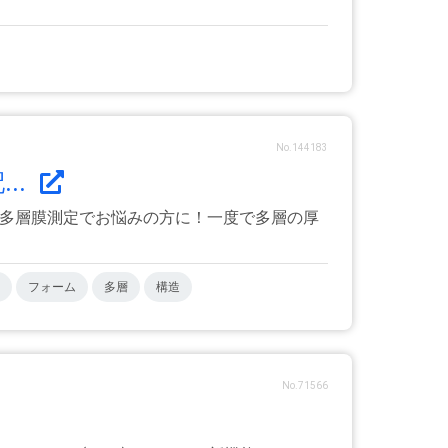
No.144183
..
 多層膜測定でお悩みの方に！一度で多層の厚
フォーム
多層
構造
No.71566