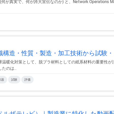
、何が誇大宣伝なのか) と、Network Operations Manag
構造・性質・製造・加工技術から試験・.
球温暖化対策として、脱プラ材料としての紙系材料の重要性が注
のは...
容器
試験
評価
、アペルザテレビ）｜製造業に特化した動画配.