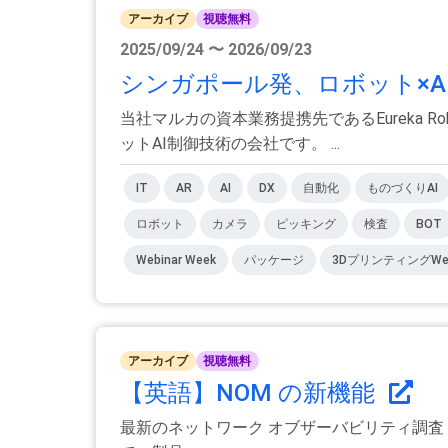
アーカイブ
視聴無料
2025/09/24 〜 2026/09/23
シンガポール発、ロボット×AIで自
当社マルカの資本業務提携先であるEureka 
ットAI制御技術の会社です。 ...
IT
AR
AI
DX
自動化
ものづくりAI
ロボット
カメラ
ピッキング
検査
BOT
Webinar Week
パッケージ
3DプリンティングWebi
アーカイブ
視聴無料
【英語】NOM の新機能
最新のネットワーク オブザーバビリティ調査 (何が真実で