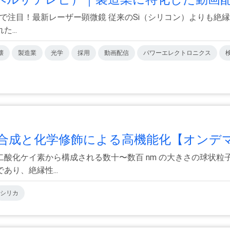
査で注目！最新レーザー顕微鏡 従来のSi（シリコン）よりも
...
壊
製造業
光学
採用
動画配信
パワーエレクトロニクス
成と化学修飾による高機能化【オンデマ.
酸化ケイ素から構成される数十〜数百 nm の大きさの球状粒
り、絶縁性...
シリカ