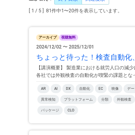
[ 1 / 5 ] 81件中1〜20件を表示しています。
アーカイブ
視聴無料
2024/12/02 〜 2025/12/01
ちょっと待った！検査自動化、
【講演概要】 製造業における就労人口の減
各社では外観検査の自動化が喫緊の課題となって
AR
AI
DX
自動化
EC
映像
デー
異常検知
プラットフォーム
分類
外観検査
パッケージ
CLO