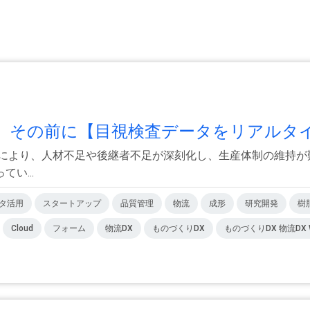
その前に【目視検査データをリアルタイ.
少により、人材不足や後継者不足が深刻化し、生産体制の維持が
い...
タ活用
スタートアップ
品質管理
物流
成形
研究開発
樹
Cloud
フォーム
物流DX
ものづくりDX
ものづくりDX 物流DX We