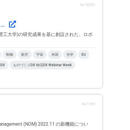
No.155534
..
(南洋理工大学)の研究成果を基に創設された、ロボ
制御
航空
宇宙
米国
光学
EU
DX
ものづくりDX 物流DX Webinar Week
No.71589
ement (NOM) 2022.11 の新機能につい