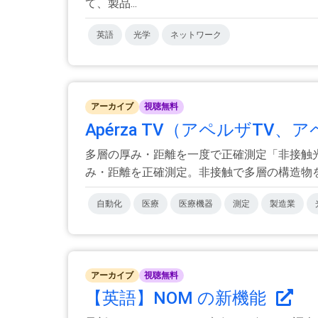
て、製品...
英語
光学
ネットワーク
アーカイブ
視聴無料
Apérza TV（アペルザTV
多層の厚み・距離を一度で正確測定「非接触光
み・距離を正確測定。非接触で多層の構造物を一
自動化
医療
医療機器
測定
製造業
アーカイブ
視聴無料
【英語】NOM の新機能