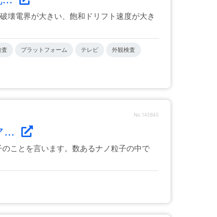
絶縁破壊電界が大きい、飽和ドリフト速度が大き
検査
プラットフォーム
テレビ
外観検査
No.143845
..
子のことを言います。数あるナノ粒子の中で