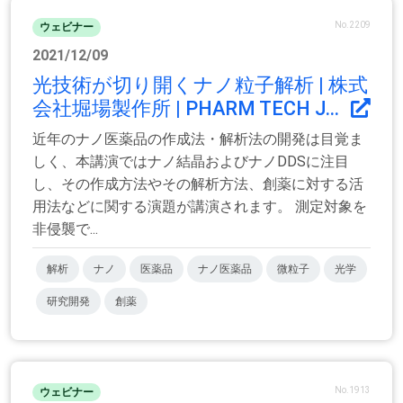
No.2209
ウェビナー
2021/12/09
光技術が切り開くナノ粒子解析 | 株式
会社堀場製作所 | PHARM TECH J...
近年のナノ医薬品の作成法・解析法の開発は目覚ま
しく、本講演ではナノ結晶およびナノDDSに注目
し、その作成方法やその解析方法、創薬に対する活
用法などに関する演題が講演されます。 測定対象を
非侵襲で...
解析
ナノ
医薬品
ナノ医薬品
微粒子
光学
研究開発
創薬
No.1913
ウェビナー