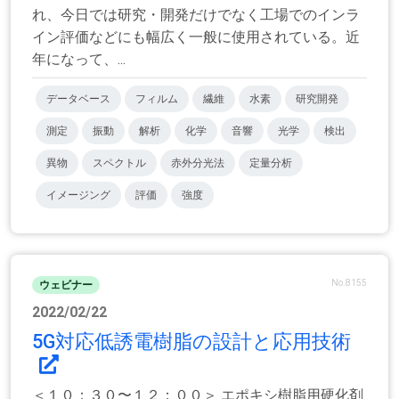
れ、今日では研究・開発だけでなく工場でのインラ
イン評価などにも幅広く一般に使用されている。近
年になって、...
データベース
フィルム
繊維
水素
研究開発
測定
振動
解析
化学
音響
光学
検出
異物
スペクトル
赤外分光法
定量分析
イメージング
評価
強度
No.8155
ウェビナー
2022/02/22
5G対応低誘電樹脂の設計と応用技術
＜１０：３０〜１２：００＞ エポキシ樹脂用硬化剤