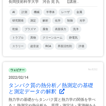
長岡技術科学大学 河合 晃 氏 【講座...
AI
計測
機械
半導体
レーザ
金属
研究開発
測定
解析
化学
制御
光学
乾燥
プラズマ
腐食
表面張力
洗浄
トラブル
異物
クリーンルーム
静電気
スラリー
超音波
RCA
界面活性剤
評価
No.8252
ウェビナー
2022/02/14
タンパク質の熱分析／熱測定の基礎
と測定データの解釈
熱力学の基礎からタンパク質と熱力学の関係を学べ
る！ 熱測定や熱分析を、原理・測定法・実測例をも