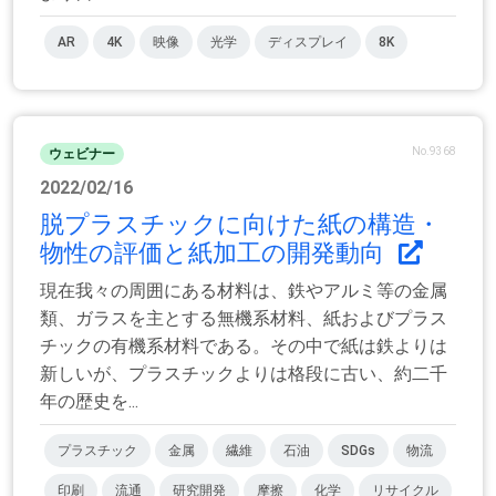
AR
4K
映像
光学
ディスプレイ
8K
No.9368
ウェビナー
2022/02/16
脱プラスチックに向けた紙の構造・
物性の評価と紙加工の開発動向
現在我々の周囲にある材料は、鉄やアルミ等の金属
類、ガラスを主とする無機系材料、紙およびプラス
チックの有機系材料である。その中で紙は鉄よりは
新しいが、プラスチックよりは格段に古い、約二千
年の歴史を...
プラスチック
金属
繊維
石油
SDGs
物流
印刷
流通
研究開発
摩擦
化学
リサイクル