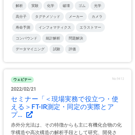
解析
実験
化学
破壊
ゴム
光学
高分子
タグチメソッド
メーカー
カメラ
寿命予測
インフォマティクス
エラストマー
コンパウンド
統計解析
問題解決
データマイニング
試験
評価
No.9412
ウェビナー
2022/02/21
セミナー「＜現場実務で役立つ・使
える＞FT-IR測定・同定の実際とア
プ...
赤外分光法は、その特徴からも主に有機化合物の化
学構造や高次構造の解析手段として研究、開発さ