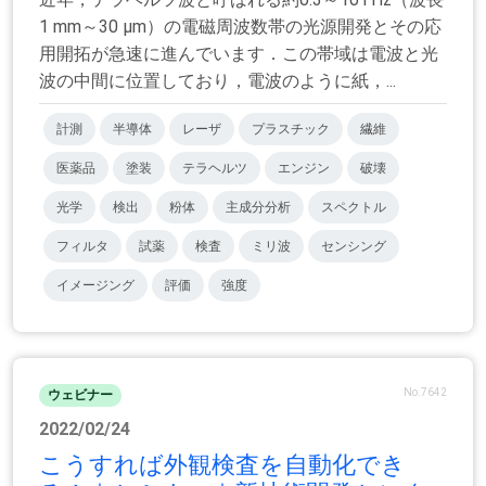
1 mm～30 μm）の電磁周波数帯の光源開発とその応
用開拓が急速に進んでいます．この帯域は電波と光
波の中間に位置しており，電波のように紙，...
計測
半導体
レーザ
プラスチック
繊維
医薬品
塗装
テラヘルツ
エンジン
破壊
光学
検出
粉体
主成分分析
スペクトル
フィルタ
試薬
検査
ミリ波
センシング
イメージング
評価
強度
No.7642
ウェビナー
2022/02/24
こうすれば外観検査を自動化でき