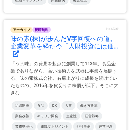
組織マネジメント
問題解決
経営理念
No.62304
アーカイブ
視聴無料
味の素(株)が歩んだV字回復への道。
企業変革を経た今「人財投資には価...
「うま味」の発見を起点に創業して113年。食品企
業でありながら、高い技術力を武器に事業を展開す
る、味の素株式会社。右肩上がりに成長を続けてい
たものの、2016年を皮切りに株価が低下。そこに大
きな...
組織開発
食品
DX
人事
働き方改革
業務改善
キャリア開発
生産性
経営戦略
業務効率化
組織マネジメント
他社事例
経営理念