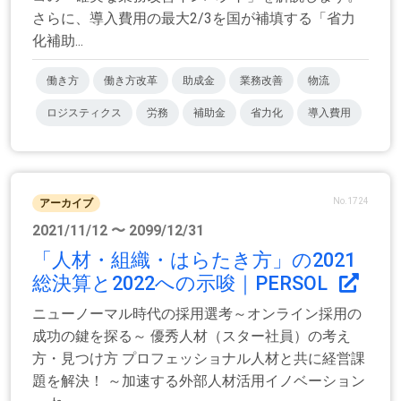
さらに、導入費用の最大2/3を国が補填する「省力
化補助...
働き方
働き方改革
助成金
業務改善
物流
ロジスティクス
労務
補助金
省力化
導入費用
No.1724
アーカイブ
2021/11/12 〜 2099/12/31
「人材・組織・はらたき方」の2021
総決算と2022への示唆｜PERSOL
ニューノーマル時代の採用選考～オンライン採用の
成功の鍵を探る～ 優秀人材（スター社員）の考え
方・見つけ方 プロフェッショナル人材と共に経営課
題を解決！ ～加速する外部人材活用イノベーション