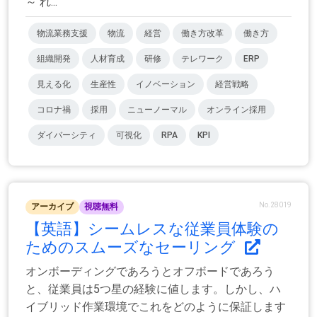
～ れ...
物流業務支援
物流
経営
働き方改革
働き方
組織開発
人材育成
研修
テレワーク
ERP
見える化
生産性
イノベーション
経営戦略
コロナ禍
採用
ニューノーマル
オンライン採用
ダイバーシティ
可視化
RPA
KPI
No.28019
アーカイブ
視聴無料
【英語】シームレスな従業員体験の
ためのスムーズなセーリング
オンボーディングであろうとオフボードであろう
と、従業員は5つ星の経験に値します。しかし、ハ
イブリッド作業環境でこれをどのように保証します