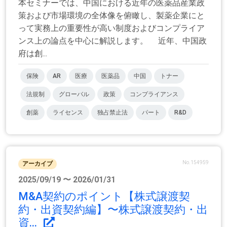
本セミナーでは、中国における近年の医薬品産業政
策および市場環境の全体像を俯瞰し、製薬企業にと
って実務上の重要性が高い制度およびコンプライア
ンス上の論点を中心に解説します。 近年、中国政
府は創...
保険
AR
医療
医薬品
中国
トナー
法規制
グローバル
政策
コンプライアンス
創薬
ライセンス
独占禁止法
パート
R&D
No.154959
アーカイブ
2025/09/19 〜 2026/01/31
M&A契約のポイント【株式譲渡契
約・出資契約編】〜株式譲渡契約・出
資...