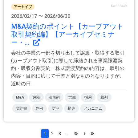
No.155349
アーカイブ
2026/02/17 〜 2026/06/30
M&A契約のポイント【カーブアウト
取引契約編】【アーカイブセミナ
ー・...
会社の事業の一部を切り出して譲渡・取得する取引
(カーブアウト取引)に際して締結される事業譲渡契
約・吸収分割契約・株式譲渡契約の内容は、取引の
内容・目的に応じて千差万別なものとなりますが、
近時の日...
M&A
保険
法規制
労働
採用
裁判
契約書
判例
交渉
構造
メカニズム
1
2
3
...
35