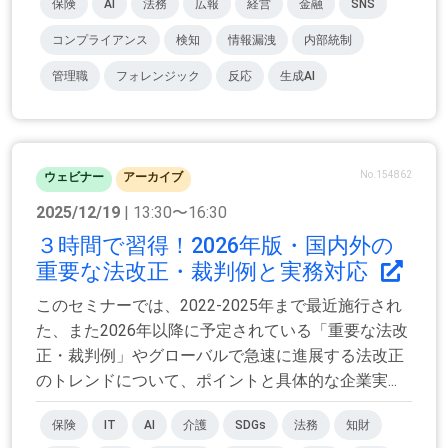
保険
AI
法務
広報
経営
金融
SNS
コンプライアンス
検知
情報漏洩
内部統制
管理職
フォレンジック
反応
生成AI
No.154862
ウェビナー
アーカイブ
2025/12/19
| 13:30〜16:30
３時間で習得！2026年版・国内外の
重要な法改正・裁判例と実務対応
このセミナーでは、2022-2025年まで最近施行され
た、また2026年以降に予定されている「重要な法改
正・裁判例」やグローバルで急速に進展する法改正
のトレンドについて、ポイントと具体的な企業実...
保険
IT
AI
介護
SDGs
法務
知財