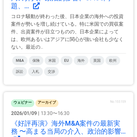
題、...
コロナ騒動が終わった後、日本企業の海外への投資
案件が勢いを増し続けている。特に米国での買収案
件、出資案件が目立つものの、日本企業によって
は、欧州あるいはアジアに関心が強い会社も少なく
ない。最近の...
M&A
保険
米国
EU
海外
英国
欧州
訴訟
入札
交渉
No.155159
ウェビナー
アーカイブ
2026/01/09
| 13:30〜16:30
《好評再演》海外M&A案件の最新実
務 〜高まる当局の介入、政治的影響...