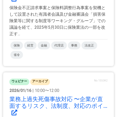
保険金不正請求事案と保険料調整行為事案を契機と
して設置された有識者会議及び金融審議会「損害保
険業等に関する制度等ワーキング・グループ」での
議論を経て、2025年5月30日に保険業法の一部を改
正す...
保険
経営
金融
代理店
事務
法改正
省令
No.155042
ウェビナー
アーカイブ
2026/01/16
| 10:00〜12:00
業務上過失死傷事故対応 〜企業が直
面するリスク、法制度、対応のポイ...