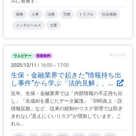
ルに発展す...
保険
人事
法務
労務
トラブル
社会保険
メンタルヘルス
士業
No.155135
ウェビナー
視聴無料
2025/12/11
| 16:00～17:00
生保・金融業界で起きた“情報持ち出
し事件”から学ぶ「法的見解」、...
近年、生保・金融業界では「内部情報の不正持ち出
し」「生成AIを通じたデータ漏洩」「SNS炎上・誤
情報拡散」など、従来の統制やリスク管理では防ぎ
きれない“見えにくいリスク”が増加しています。こ
れら...