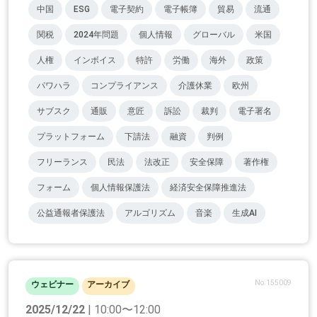
中国
ESG
電子契約
電子帳簿
貿易
流通
関税
2024年問題
個人情報
グローバル
米国
人権
インボイス
特許
労働
海外
政策
パワハラ
コンプライアンス
介護休業
欧州
サブスク
通販
意匠
訴訟
裁判
電子署名
プラットフォーム
下請法
融資
判例
フリーランス
民法
法改正
安全保障
著作権
フォーム
個人情報保護法
経済安全保障推進法
公益通報者保護法
アルゴリズム
音楽
生成AI
No.155009
ウェビナー
アーカイブ
2025/12/22
| 10:00〜12:00