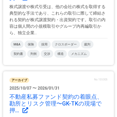
株式譲渡や株式引受は、他の会社の株式を取得する
典型的な手法であり、これらの取引に際して締結さ
れる契約が株式譲渡契約・出資契約です。取引の内
容は個人間の小規模取引やグループ内再編取引か
ら、独立企業...
M&A
保険
採用
クロスボーダー
裁判
契約書
判例
交渉
構造
メカニズム
No.155005
アーカイブ
2025/10/07 〜 2026/01/31
不動産私募ファンド契約の着眼点、
勘所とリスク管理〜GK-TKの現場で
押...