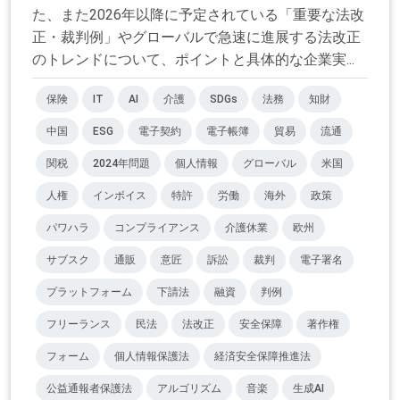
た、また2026年以降に予定されている「重要な法改
正・裁判例」やグローバルで急速に進展する法改正
のトレンドについて、ポイントと具体的な企業実...
保険
IT
AI
介護
SDGs
法務
知財
中国
ESG
電子契約
電子帳簿
貿易
流通
関税
2024年問題
個人情報
グローバル
米国
人権
インボイス
特許
労働
海外
政策
パワハラ
コンプライアンス
介護休業
欧州
サブスク
通販
意匠
訴訟
裁判
電子署名
プラットフォーム
下請法
融資
判例
フリーランス
民法
法改正
安全保障
著作権
フォーム
個人情報保護法
経済安全保障推進法
公益通報者保護法
アルゴリズム
音楽
生成AI