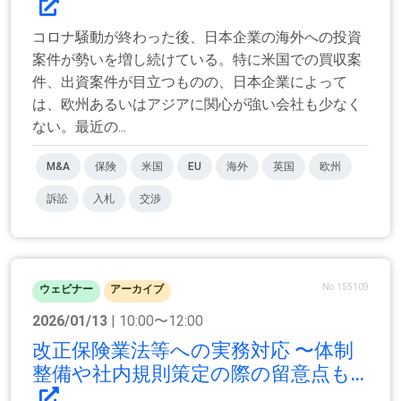
コロナ騒動が終わった後、日本企業の海外への投資
案件が勢いを増し続けている。特に米国での買収案
件、出資案件が目立つものの、日本企業によって
は、欧州あるいはアジアに関心が強い会社も少なく
ない。最近の...
M&A
保険
米国
EU
海外
英国
欧州
訴訟
入札
交渉
No.155109
ウェビナー
アーカイブ
2026/01/13
| 10:00〜12:00
改正保険業法等への実務対応 〜体制
整備や社内規則策定の際の留意点も...