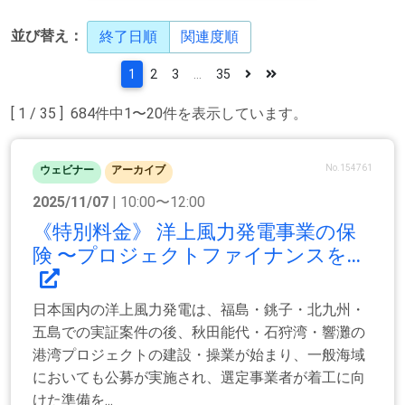
並び替え：
終了日順
関連度順
1
2
3
...
35
[ 1 / 35 ] 684件中1〜20件を表示しています。
No.154761
ウェビナー
アーカイブ
2025/11/07
| 10:00〜12:00
《特別料金》 洋上風力発電事業の保
険 〜プロジェクトファイナンスを...
日本国内の洋上風力発電は、福島・銚子・北九州・
五島での実証案件の後、秋田能代・石狩湾・響灘の
港湾プロジェクトの建設・操業が始まり、一般海域
においても公募が実施され、選定事業者が着工に向
けた準備を...