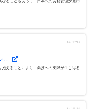
異なることもあって、日本式の労務管理が通用
No.154952
..
を抱えることにより、業務への支障が生じ得る
No.155135