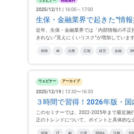
ウェビナー
視聴無料
2025/12/11
| 16:00～17:00
生保・金融業界で起きた“情報
近年、生保・金融業界では「内部情報の不正持
きれない“見えにくいリスク”が増加しています。
保険
AI
法務
広報
経営
金融
S
ウェビナー
アーカイブ
2025/12/19
| 13:30〜16:30
３時間で習得！2026年版・
このセミナーでは、2022-2025年まで最
正のトレンドについて、ポイントと具体的な企業
保険
IT
AI
介護
SDGs
法務
知