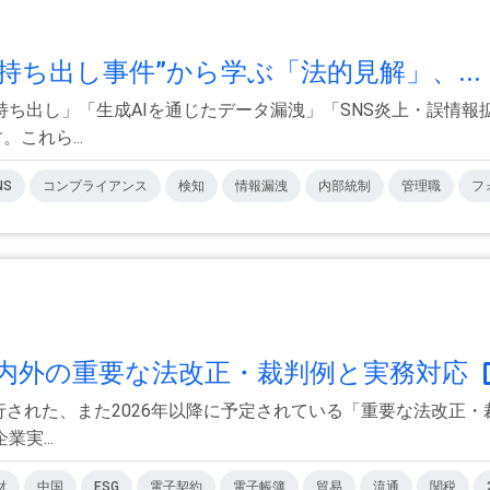
持ち出し事件”から学ぶ「法的見解」、...
ち出し」「生成AIを通じたデータ漏洩」「SNS炎上・誤情
これら...
NS
コンプライアンス
検知
情報漏洩
内部統制
管理職
フ
国内外の重要な法改正・裁判例と実務対応
近施行された、また2026年以降に予定されている「重要な法改
実...
財
中国
ESG
電子契約
電子帳簿
貿易
流通
関税