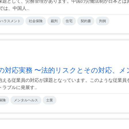
課題として、労務管理があります。中国の労働法制が日本とは
、中国人...
ハラスメント
社会保険
裁判
住宅
契約書
判例
対応実務 〜法的リスクとその対応、メン.
抱える従業員の対応が課題となっています。このような従業員
ブルに発展す...
保険
メンタルヘルス
士業