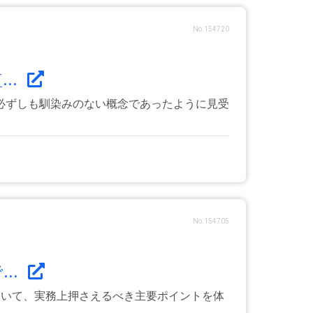
No.154720
..
必ずしも馴染みのない概念であったように見受
No.154705
..
ついて、実務上押さえるべき主要ポイントを体