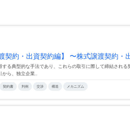
渡契約・出資契約編】 〜株式譲渡契約・出.
得する典型的な手法であり、これらの取引に際して締結される
ら、独立企業...
契約書
判例
交渉
構造
メカニズム