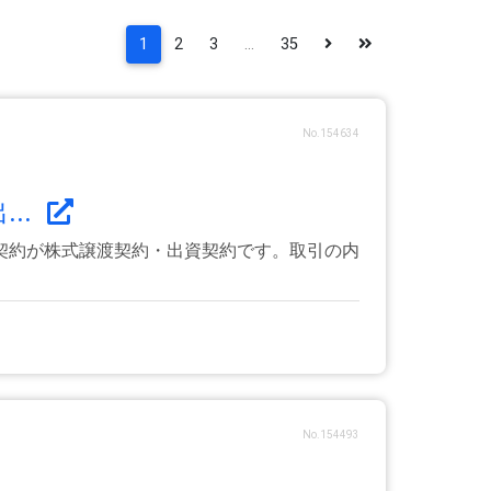
1
2
3
...
35
No.154634
..
契約が株式譲渡契約・出資契約です。取引の内
No.154493