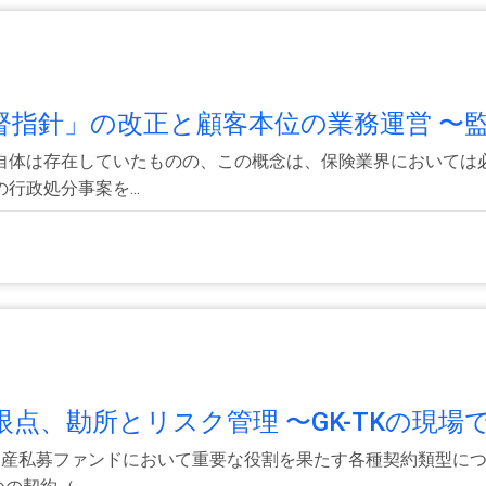
指針」の改正と顧客本位の業務運営 〜監.
自体は存在していたものの、この概念は、保険業界においては
政処分事案を...
、勘所とリスク管理 〜GK-TKの現場で.
不動産私募ファンドにおいて重要な役割を果たす各種契約類型に