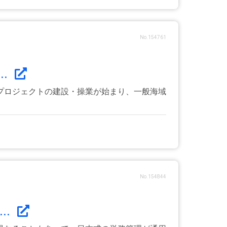
No.154761
.
プロジェクトの建設・操業が始まり、一般海域
No.154844
..