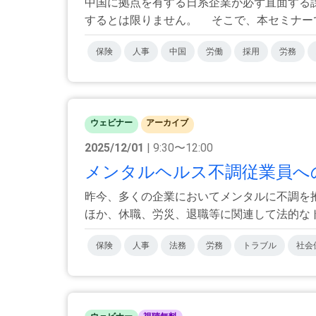
中国に拠点を有する日系企業が必ず直面する
するとは限りません。 そこで、本セミナーでは
保険
人事
中国
労働
採用
労務
ウェビナー
アーカイブ
2025/12/01
| 9:30〜12:00
メンタルヘルス不調従業員への
昨今、多くの企業においてメンタルに不調を
ほか、休職、労災、退職等に関連して法的なトラ
保険
人事
法務
労務
トラブル
社会