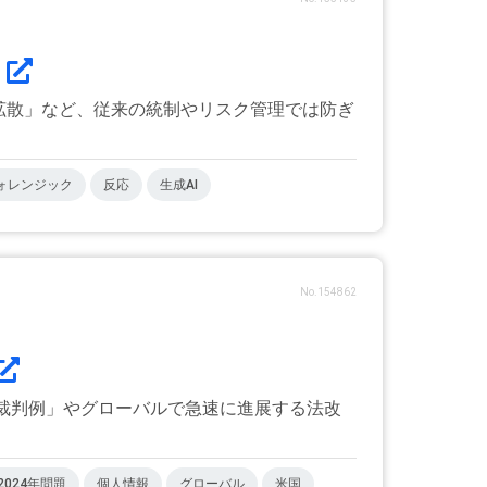
報拡散」など、従来の統制やリスク管理では防ぎ
ォレンジック
反応
生成AI
No.154862
正・裁判例」やグローバルで急速に進展する法改
2024年問題
個人情報
グローバル
米国