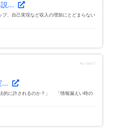
...
ップ、自己実現など収入の増加にとどまらない
No.154577
..
法的に許されるのか？」 「情報漏えい時の