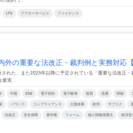
契約（...
LTV
アフターサービス
ファイナンス
内外の重要な法改正・裁判例と実務対応【.
近施行された、また2025年以降に予定されている「重要な法改
実...
財
中国
ESG
電子契約
電子帳簿
貿易
流通
関税
策
パワハラ
コンプライアンス
介護休業
欧州
サブスク
法改正
安全保障
著作権
フォーム
個人情報保護法
経済安