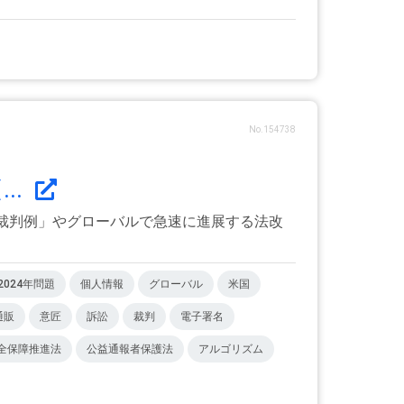
No.154738
..
正・裁判例」やグローバルで急速に進展する法改
2024年問題
個人情報
グローバル
米国
通販
意匠
訴訟
裁判
電子署名
全保障推進法
公益通報者保護法
アルゴリズム