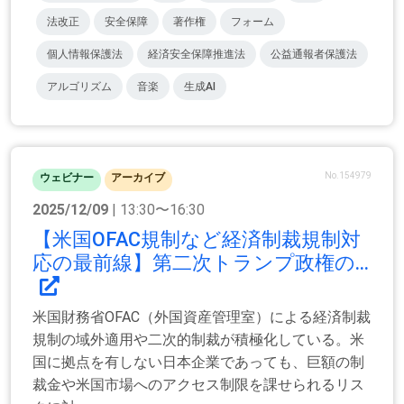
法改正
安全保障
著作権
フォーム
個人情報保護法
経済安全保障推進法
公益通報者保護法
アルゴリズム
音楽
生成AI
No.154979
ウェビナー
アーカイブ
2025/12/09
| 13:30〜16:30
【米国OFAC規制など経済制裁規制対
応の最前線】第二次トランプ政権の...
米国財務省OFAC（外国資産管理室）による経済制裁
規制の域外適用や二次的制裁が積極化している。米
国に拠点を有しない日本企業であっても、巨額の制
裁金や米国市場へのアクセス制限を課せられるリス