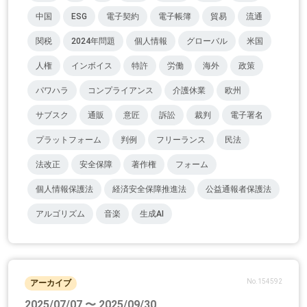
中国
ESG
電子契約
電子帳簿
貿易
流通
関税
2024年問題
個人情報
グローバル
米国
人権
インボイス
特許
労働
海外
政策
パワハラ
コンプライアンス
介護休業
欧州
サブスク
通販
意匠
訴訟
裁判
電子署名
プラットフォーム
判例
フリーランス
民法
法改正
安全保障
著作権
フォーム
個人情報保護法
経済安全保障推進法
公益通報者保護法
アルゴリズム
音楽
生成AI
No.154592
アーカイブ
2025/07/07 〜 2025/09/30