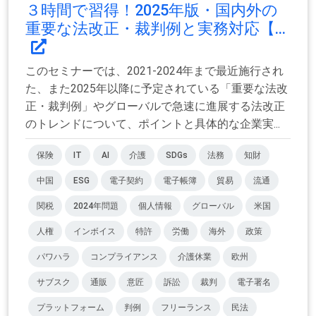
３時間で習得！2025年版・国内外の
重要な法改正・裁判例と実務対応【...
このセミナーでは、2021-2024年まで最近施行され
た、また2025年以降に予定されている「重要な法改
正・裁判例」やグローバルで急速に進展する法改正
のトレンドについて、ポイントと具体的な企業実...
保険
IT
AI
介護
SDGs
法務
知財
中国
ESG
電子契約
電子帳簿
貿易
流通
関税
2024年問題
個人情報
グローバル
米国
人権
インボイス
特許
労働
海外
政策
パワハラ
コンプライアンス
介護休業
欧州
サブスク
通販
意匠
訴訟
裁判
電子署名
プラットフォーム
判例
フリーランス
民法