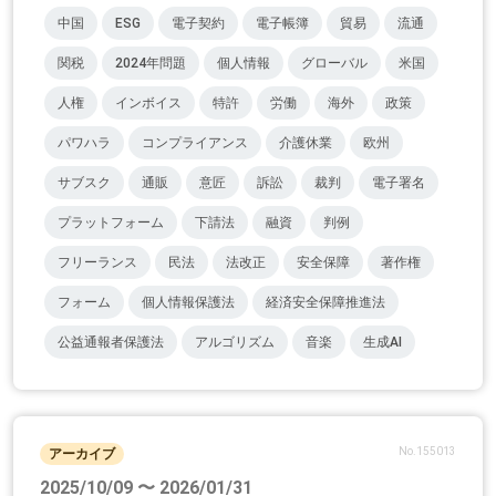
中国
ESG
電子契約
電子帳簿
貿易
流通
関税
2024年問題
個人情報
グローバル
米国
人権
インボイス
特許
労働
海外
政策
パワハラ
コンプライアンス
介護休業
欧州
サブスク
通販
意匠
訴訟
裁判
電子署名
プラットフォーム
下請法
融資
判例
フリーランス
民法
法改正
安全保障
著作権
フォーム
個人情報保護法
経済安全保障推進法
公益通報者保護法
アルゴリズム
音楽
生成AI
No.155013
アーカイブ
2025/10/09 〜 2026/01/31