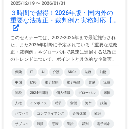
2025/12/19 〜 2026/01/31
３時間で習得！2026年版・国内外の
重要な法改正・裁判例と実務対応【...
このセミナーでは、2022-2025年まで最近施行され
た、また2026年以降に予定されている「重要な法改
正・裁判例」やグローバルで急速に進展する法改正
のトレンドについて、ポイントと具体的な企業実...
保険
IT
AI
介護
SDGs
法務
知財
中国
ESG
電子契約
電子帳簿
貿易
流通
関税
2024年問題
個人情報
グローバル
米国
人権
インボイス
特許
労働
海外
政策
パワハラ
コンプライアンス
介護休業
欧州
サブスク
通販
意匠
訴訟
裁判
電子署名