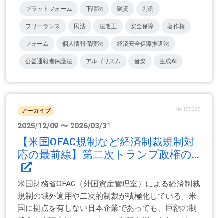
プラットフォーム
下請法
融資
判例
フリーランス
民法
法改正
安全保障
著作権
フォーム
個人情報保護法
経済安全保障推進法
公益通報者保護法
アルゴリズム
音楽
生成AI
No.155238
アーカイブ
2025/12/09 〜 2026/03/31
【米国OFAC規制など経済制裁規制対
応の最前線】第二次トランプ政権の...
米国財務省OFAC（外国資産管理室）による経済制裁
規制の域外適用や二次的制裁が積極化している。米
国に拠点を有しない日本企業であっても、巨額の制