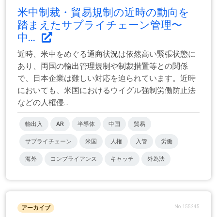
米中制裁・貿易規制の近時の動向を
踏まえたサプライチェーン管理〜
中...
近時、米中をめぐる通商状況は依然高い緊張状態に
あり、両国の輸出管理規制や制裁措置等との関係
で、日本企業は難しい対応を迫られています。近時
においても、米国におけるウイグル強制労働防止法
などの人権侵...
輸出入
AR
半導体
中国
貿易
サプライチェーン
米国
人権
入管
労働
海外
コンプライアンス
キャッチ
外為法
No.155245
アーカイブ