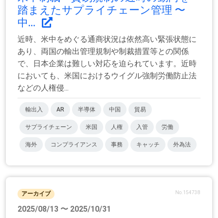
踏まえたサプライチェーン管理 〜
中...
近時、米中をめぐる通商状況は依然高い緊張状態に
あり、両国の輸出管理規制や制裁措置等との関係
で、日本企業は難しい対応を迫られています。近時
においても、米国におけるウイグル強制労働防止法
などの人権侵...
輸出入
AR
半導体
中国
貿易
サプライチェーン
米国
人権
入管
労働
海外
コンプライアンス
事務
キャッチ
外為法
No.154738
アーカイブ
2025/08/13 〜 2025/10/31