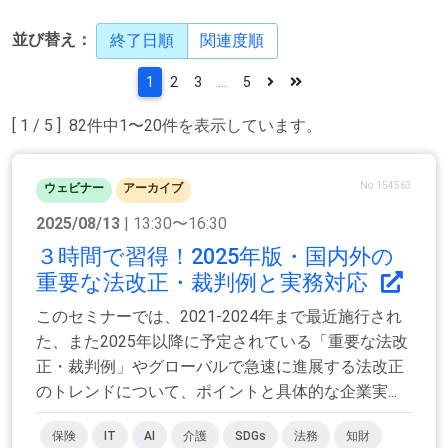
並び替え：
終了日順
関連度順
1
2
3
...
5
[ 1 / 5 ] 82件中1〜20件を表示しています。
No.154563
ウェビナー
アーカイブ
2025/08/13
| 13:30〜16:30
３時間で習得！2025年版・国内外の
重要な法改正・裁判例と実務対応
このセミナーでは、2021-2024年まで最近施行され
た、また2025年以降に予定されている「重要な法改
正・裁判例」やグローバルで急速に進展する法改正
のトレンドについて、ポイントと具体的な企業実...
保険
IT
AI
介護
SDGs
法務
知財