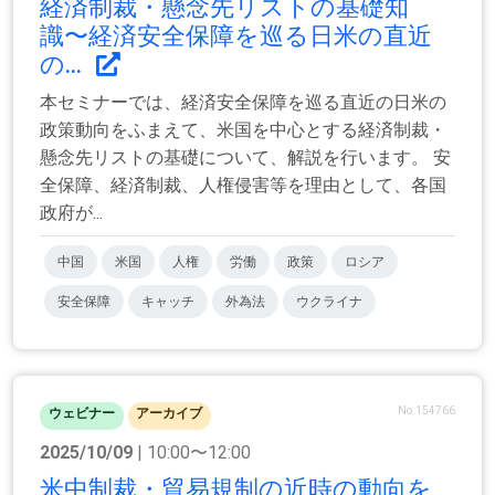
経済制裁・懸念先リストの基礎知
識〜経済安全保障を巡る日米の直近
の...
本セミナーでは、経済安全保障を巡る直近の日米の
政策動向をふまえて、米国を中心とする経済制裁・
懸念先リストの基礎について、解説を行います。 安
全保障、経済制裁、人権侵害等を理由として、各国
政府が...
中国
米国
人権
労働
政策
ロシア
安全保障
キャッチ
外為法
ウクライナ
No.154766
ウェビナー
アーカイブ
2025/10/09
| 10:00〜12:00
米中制裁・貿易規制の近時の動向を