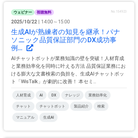
No.154923
ウェビナー
視聴無料
2025/10/22
| 14:00～15:00
生成AIが熟練者の知見を継承！パナ
ソニック品質保証部門のDX成功事
例...
AIチャットボットが業務知識の壁を突破！人材育成
と業務効率化を同時に叶える方法 品質保証業務にお
ける膨大な文書検索の負担を、生成AIチャットボッ
ト「WisTalk」が劇的に改善！ 本セミ...
人材育成
AI
DX
ナレッジ
業務効率化
チャット
チャットボット
製品紹介
検索
マニュアル
生成AI