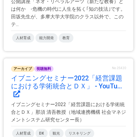
公開講座「ネオ・リベラルアーツ（新たな教養）と
は何か -危機の時代に人生を拓く｢知の技法｣です。
田坂先生が、多摩大学大学院のクラス以外で、この
テ...
人材育成
能力開発
教育
No.25420
アーカイブ
視聴無料
イブニングセミナー2022「経営課題
における学術統合とＤＸ」 - YouTu...
イブニングセミナー2022「経営課題における学術統
合とＤＸ」那須 清吾教授（地域連携機構 社会マネジ
メントシステム研究センター長）
人材育成
DX
観光
リスキリング