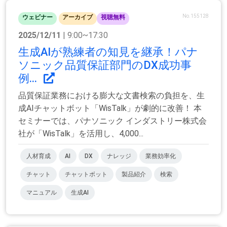
No.155128
ウェビナー
アーカイブ
視聴無料
2025/12/11
| 9:00~17:30
生成AIが熟練者の知見を継承！パナ
ソニック品質保証部門のDX成功事
例...
品質保証業務における膨大な文書検索の負担を、生
成AIチャットボット「WisTalk」が劇的に改善！ 本
セミナーでは、パナソニック インダストリー株式会
社が「WisTalk」を活用し、4,000...
人材育成
AI
DX
ナレッジ
業務効率化
チャット
チャットボット
製品紹介
検索
マニュアル
生成AI