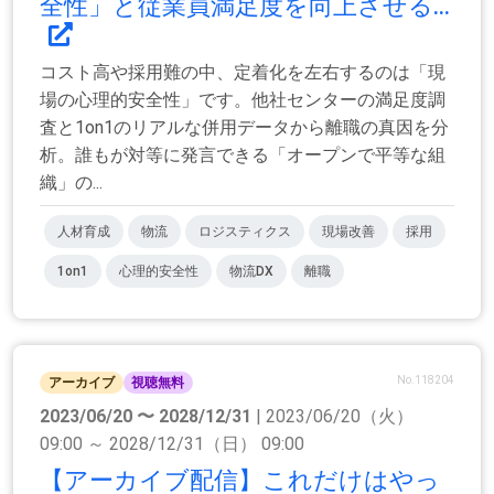
全性」と従業員満足度を向上させる...
コスト高や採用難の中、定着化を左右するのは「現
場の心理的安全性」です。他社センターの満足度調
査と1on1のリアルな併用データから離職の真因を分
析。誰もが対等に発言できる「オープンで平等な組
織」の...
人材育成
物流
ロジスティクス
現場改善
採用
1on1
心理的安全性
物流DX
離職
No.118204
アーカイブ
視聴無料
2023/06/20 〜 2028/12/31
| 2023/06/20（火）
09:00 ～ 2028/12/31（日） 09:00
【アーカイブ配信】これだけはやっ