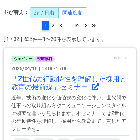
並び替え：
終了日順
関連度順
1
2
3
...
32
[ 1 / 32 ] 635件中1〜20件を表示しています。
No.154161
ウェビナー
視聴無料
2025/04/16
| 14:00-15:00
「Z世代の行動特性を理解した採用と
教育の最前線」セミナー
近年、技術の進化や価値観の変化に伴い、世代間で
仕事への取り組み方やコミュニケーションスタイル
に顕著な違いが見られます。本セミナーではZ世代
の行動特性を理解し、採用から教育まで一貫したア
プローチを...