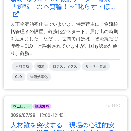
「逆転」の本質論！～“叱らず・ほ...
改正物流効率化法でいよいよ、特定荷主に「物流統
括管理者の設置」義務化がスタート、届け出の時期
を迎えました。ただし、世間ではほぼ「物流統括管
理者＝CLO」と誤解されていますが、国も認めた通
り、義務...
人材育成
物流
ロジスティクス
リーダー育成
CLO
物流効率化
No.155549
ウェビナー
視聴無料
2026/07/29
| 12:00-12:40
人材難を突破する「現場の心理的安