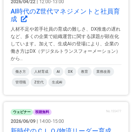
2026/04/22
| 12:00-13:00
AI時代のZ世代マネジメントと社員育
成
人材不足や若手社員の育成の難しさ、DX推進の遅れ
など、多くの企業で組織運営に関する課題が顕在化
しています。加えて、生成AIの登場により、企業の
働き方はDX（デジタルトランスフォーメーション）
から...
働き方
人材育成
AI
DX
教育
業務改善
管理職
Z世代
生成AI
No.155477
ウェビナー
視聴無料
2026/06/09
| 14:00-15:00
新時代のＣＬＯ/物流リーダー育成