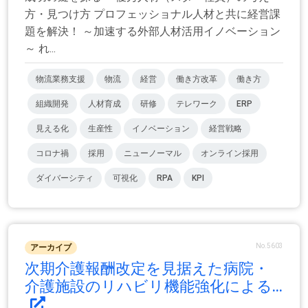
方・見つけ方 プロフェッショナル人材と共に経営課
題を解決！ ～加速する外部人材活用イノベーション
～ れ...
物流業務支援
物流
経営
働き方改革
働き方
組織開発
人材育成
研修
テレワーク
ERP
見える化
生産性
イノベーション
経営戦略
コロナ禍
採用
ニューノーマル
オンライン採用
ダイバーシティ
可視化
RPA
KPI
No.5603
アーカイブ
次期介護報酬改定を見据えた病院・
介護施設のリハビリ機能強化による...