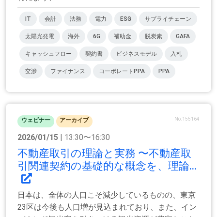
IT
会計
法務
電力
ESG
サプライチェーン
太陽光発電
海外
6G
補助金
脱炭素
GAFA
キャッシュフロー
契約書
ビジネスモデル
入札
交渉
ファイナンス
コーポレートPPA
PPA
No.155164
ウェビナー
アーカイブ
2026/01/15
| 13:30〜16:30
不動産取引の理論と実務 〜不動産取
引関連契約の基礎的な概念を、理論...
日本は、全体の人口こそ減少しているものの、東京
23区は今後も人口増が見込まれており、また、イン