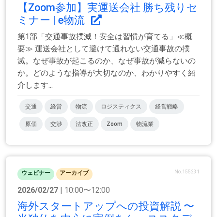
【Zoom参加】実運送会社 勝ち残りセ
ミナー | e物流
第1部「交通事故撲滅！安全は習慣が育てる」≪概
要≫ 運送会社として避けて通れない交通事故の撲
滅。なぜ事故が起こるのか、なぜ事故が減らないの
か。どのような指導が大切なのか、わかりやすく紹
介します...
交通
経営
物流
ロジスティクス
経営戦略
原価
交渉
法改正
Zoom
物流業
No.155231
ウェビナー
アーカイブ
2026/02/27
| 10:00〜12:00
海外スタートアップへの投資解説 〜