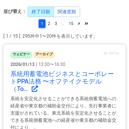
並び替え：
終了日順
関連度順
1
2
3
...
15
[ 1 / 15 ] 295件中1〜20件を表示しています。
No.155120
ウェビナー
アーカイブ
2026/01/13
| 13:30〜16:30
系統用蓄電池ビジネスとコーポレー
トPPA法務 〜オフテイクモデル
（To...
系統を安定化させることができる系統側蓄電池への
経産省や東京都の補助金交付により、先行事業者に
支援がされている。東北系統を安定化させることが
できる系統側蓄電池への経産省や東京都の補助金交
付により、...