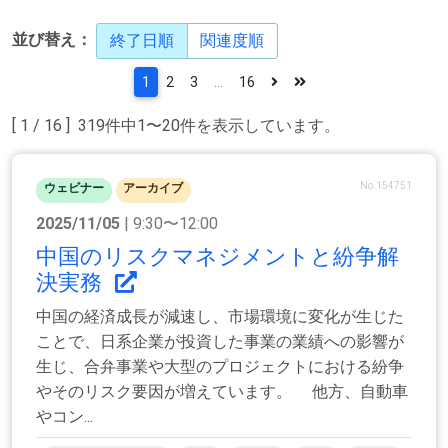
並び替え：
終了日順
関連度順
1
2
3
...
16
[ 1 / 16 ] 319件中1〜20件を表示しています。
No.154751
ウェビナー
アーカイブ
2025/11/05
| 9:30〜12:00
中国のリスクマネジメントと紛争解
決実務
中国の経済成長が減速し、市場環境に変化が生じた
ことで、日系企業が投資した事業の業績への影響が
生じ、合弁事業や大型のプロジェクトにおける紛争
やそのリスク要因が増えています。 他方、自動車
やコン...