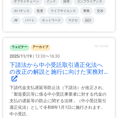
サプライチェーン
インド
採用
コンプライアンス
ガバナンス
監査
ライフサイエンス
事務
交渉
JV
パート
ネットワーク
マクロ
設計
No.154604
ウェビナー
アーカイブ
2025/11/19
| 13:30〜16:30
下請法から中小受託取引適正化法へ
の改正の解説と施行に向けた実務対...
下請代金支払遅延等防止法（下請法）が改正され、
「製造委託等に係る中小受託事業者に対する代金の
支払の遅延等の防止に関する法律」（中小受託取引
適正化法）として令和8年1月1日に施行されます。
中小受託...