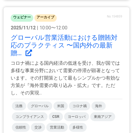
No.154859
ウェビナー
アーカイブ
2025/11/12
| 10:00〜12:00
グローバル営業活動における贈賄対
応のプラクティス 〜国内外の最新
贈...
コロナ禍による国内経済の低迷を受け、我が国では
多様な事業分野において需要の停滞が顕著となって
います。その打開策として最もシンプルかつ有効な
方策が『海外需要の取り込み・拡大』です。ただ
し、その実現...
法務
グローバル
米国
コロナ禍
海外
コンプライアンス
CSR
ヨーロッパ
東南アジア
信頼性
交渉
営業活動
多様性