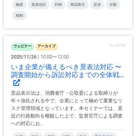
融資
投資信託
判例
商品取引
交渉
分類
税制
No.154758
ウェビナー
アーカイブ
2025/11/26
| 10:00〜12:00
いま企業が備えるべき景表法対応 〜
調査開始から訴訟対応までの全体戦...
景品表示法は、消費者庁・公取委による取締りが
年々強化される中で、企業にとって極めて重要なリ
スク管理領域となっています。本セミナーでは、直
近の行政動向を概観した上で、監督官庁による調査
への対応にお...