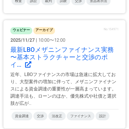
検査
訴訟
裁判
試験
交渉
景品表示法
No.154971
ウェビナー
アーカイブ
2025/11/27
| 10:00〜12:00
最新LBOメザニンファイナンス実務
〜基本ストラクチャーと交渉のポ
イ...
近年、LBOファイナンスの市場は急速に拡大してお
り、大型案件の増加に伴って、メザニンファイナン
スによる資金調達の重要性が一層高まっています。
調達手法も、ローンのほか、優先株式や社債と選択
肢が広が...
資金調達
交渉
法改正
ファイナンス
設計