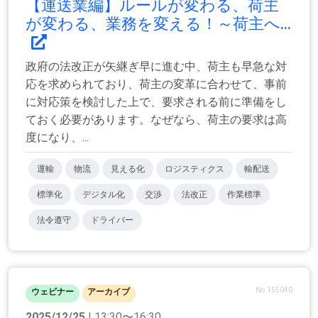
【運送業編】ルールが変わる、荷主
が変わる、業務を変える！～荷主へ...
政府の法改正が矢継ぎ早に進む中、荷主も早急な対
応を求められており、荷主の変革に合わせて、事前
に対応策を検討した上で、要求される前に準備をし
ておく必要があります。なぜなら、荷主の要求は高
度になり、...
運輸
物流
見える化
ロジスティクス
輸配送
標準化
デジタル化
交渉
法改正
作業標準
法令遵守
ドライバー
No.155040
ウェビナー
アーカイブ
2025/12/25
| 13:30〜16:30