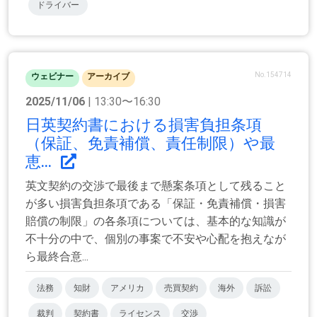
ドライバー
No.154714
ウェビナー
アーカイブ
2025/11/06
| 13:30〜16:30
日英契約書における損害負担条項
（保証、免責補償、責任制限）や最
恵...
英文契約の交渉で最後まで懸案条項として残ること
が多い損害負担条項である「保証・免責補償・損害
賠償の制限」の各条項については、基本的な知識が
不十分の中で、個別の事案で不安や心配を抱えなが
ら最終合意...
法務
知財
アメリカ
売買契約
海外
訴訟
裁判
契約書
ライセンス
交渉