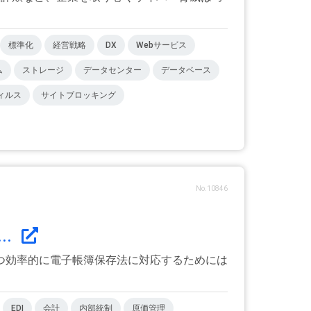
標準化
経営戦略
DX
Webサービス
ム
ストレージ
データセンター
データベース
ィルス
サイトブロッキング
No.10846
..
つ効率的に電子帳簿保存法に対応するためには
EDI
会計
内部統制
原価管理