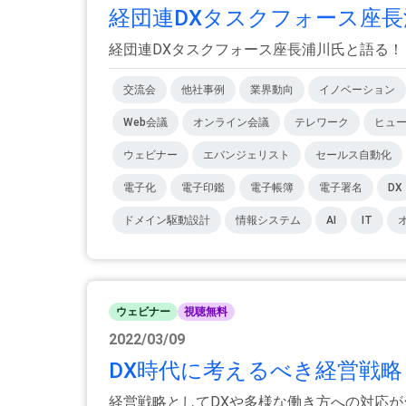
経団連DXタスクフォース座長浦
経団連DXタスクフォース座長浦川氏と語る！
交流会
他社事例
業界動向
イノベーション
Web会議
オンライン会議
テレワーク
ヒュ
ウェビナー
エバンジェリスト
セールス自動化
電子化
電子印鑑
電子帳簿
電子署名
DX
ドメイン駆動設計
情報システム
AI
IT
ウェビナー
視聴無料
2022/03/09
DX時代に考えるべき経営戦略
経営戦略としてDXや多様な働き方への対応