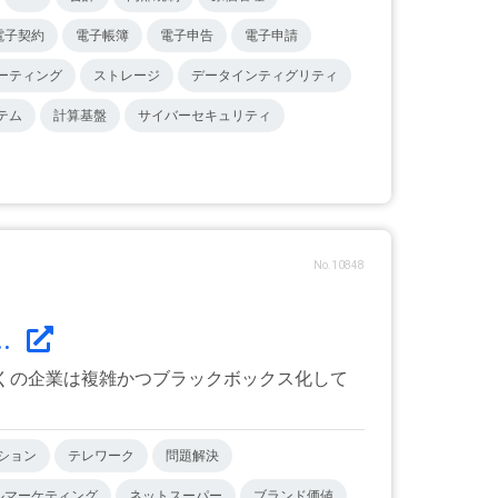
電子契約
電子帳簿
電子申告
電子申請
ーティング
ストレージ
データインティグリティ
テム
計算基盤
サイバーセキュリティ
No.10848
.
多くの企業は複雑かつブラックボックス化して
ション
テレワーク
問題解決
ルマーケティング
ネットスーパー
ブランド価値