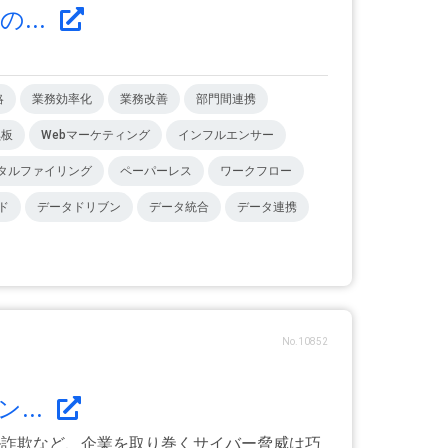
...
略
業務効率化
業務改善
部門間連携
黒板
Webマーケティング
インフルエンサー
タルファイリング
ペーパーレス
ワークフロー
ド
データドリブン
データ統合
データ連携
No.10852
...
ル詐欺など、企業を取り巻くサイバー脅威は巧