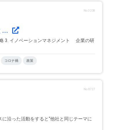
No.3208
..
戦略 3. イノベーションマネジメント 企業の研
コロナ禍
政策
No.8727
スに沿った活動をすると“他社と同じテーマに