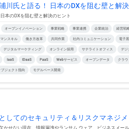
川氏と語る！ 日本のDXを阻む壁と解決の
 日本のDXを阻む壁と解決のヒント
オープンイノベーション
事業戦略
事業連携
企業統治
経営戦
ーマンスキル
働き方改革
共同作業
社内コミュニケーション
電子
デジタルマーケティング
オンライン採用
サテライトオフィス
デジ
IaaS
IDaaS
PaaS
Webサービス
オープンデータ
クラウ
オブジェクト指向
モデルベース開発
としてのセキュリティ＆リスクマネジメン
が欠かせない現在、情報漏洩やランサム ウェア、ビジネスメー