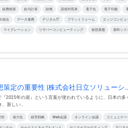
経費精算
給与計算
財務
貸借対照表
電子化
電子印鑑
タ統合
データ連携
デジタル庁
プラットフォーム
エッジコンピュ
マイグレーション
リザバーコンピューティング
仮想基盤
基幹シス
策定の重要性 |株式会社日立ソリューシ..
トで『2025年の崖』という言葉が使われているように、日本の
新しい...
産性
省力化
経営戦略
Web会議
オンライン会議
コミュニケー
センター
セールスイネーブルメント
セミナーマーケティング
デジタ