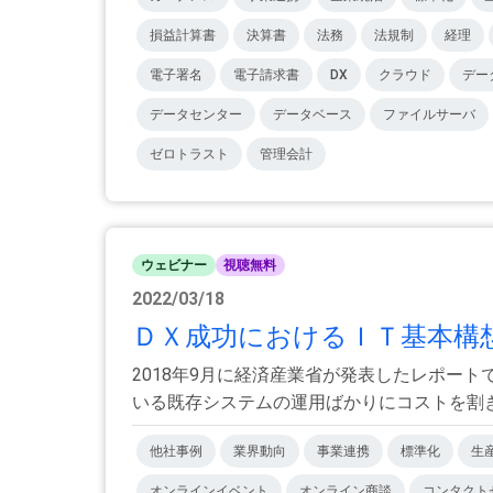
損益計算書
決算書
法務
法規制
経理
電子署名
電子請求書
DX
クラウド
デー
データセンター
データベース
ファイルサーバ
ゼロトラスト
管理会計
ウェビナー
視聴無料
2022/03/18
ＤＸ成功におけるＩＴ基本構想
2018年9月に経済産業省が発表したレポー
いる既存システムの運用ばかりにコストを割き、
他社事例
業界動向
事業連携
標準化
生
オンラインイベント
オンライン商談
コンタクト