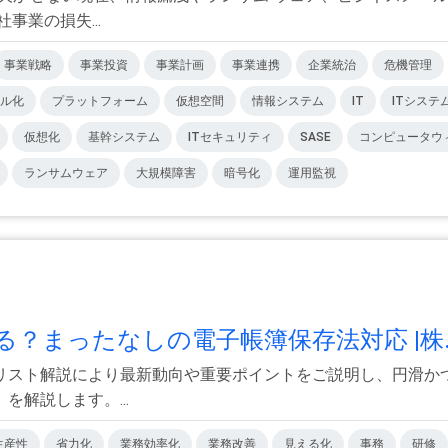
事業の損失...
事業戦略
事業投資
事業計画
事業連携
企業統治
危機管理
ル化
プラットフォーム
仮想空間
情報システム
IT
ITシステ
仮想化
基幹システム
ITセキュリティ
SASE
コンピュータウ
ランサムウェア
大規模障害
暗号化
運用監視
？まったなしの電子帳簿保存法対応 |株.
リスト解説により最新動向や重要ポイントをご説明し、円滑か
解説します。...
生産性
省力化
業務効率化
業務改善
見える化
事務
研修