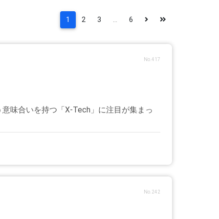
1
2
3
...
6
No.417
味合いを持つ「X-Tech」に注目が集まっ
No.242