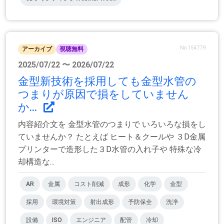
No.154779
アーカイブ
視聴無料
2025/07/22 〜 2026/07/22
金型新技術を採用しても金型水管の
つまりが原因で損をしていません
か...
内容紹介文を 金型水管のつまりで いろいろな損をし
ていませんか？ たとえば ヒート＆クールや ３D金属
プリンターで造形した３D水管の入れ子や 特殊な冷
却構造な...
AR
金属
コスト削減
成形
化学
金型
採用
環境対策
射出成形
予防保全
洗浄
設備
ISO
エンジニア
配管
冷却