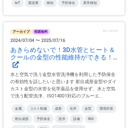
IoT
製造業
検知
予防保全
異常検知
No.154436
アーカイブ
視聴無料
2024/07/04 〜 2025/07/16
あきらめないで！3D水管とヒート＆
クールの金型の性能維持ができる！...
水と空気で洗う金型水管洗浄機を利用した予防保全
の有効性を話したいと思います 射出成形金型やダイ
カスト金型の水管を化学薬品を使用せず、水と空気
で洗う配管洗浄、ISO14001対応のブルーエ...
金属
コスト削減
成形
化学
金型
環境対策
射出成形
予防保全
洗浄
設備
ISO