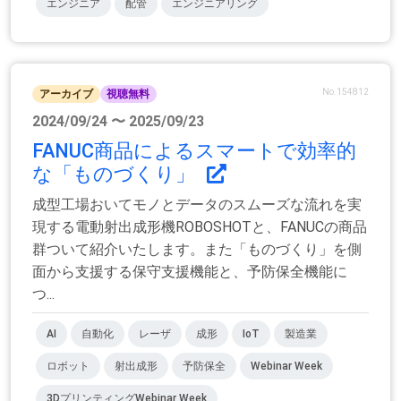
エンジニア
配管
エンジニアリング
No.154812
アーカイブ
視聴無料
2024/09/24 〜 2025/09/23
FANUC商品によるスマートで効率的
な「ものづくり」
成型工場おいてモノとデータのスムーズな流れを実
現する電動射出成形機ROBOSHOTと、FANUCの商品
群ついて紹介いたします。また「ものづくり」を側
面から支援する保守支援機能と、予防保全機能に
つ...
AI
自動化
レーザ
成形
IoT
製造業
ロボット
射出成形
予防保全
Webinar Week
3DプリンティングWebinar Week