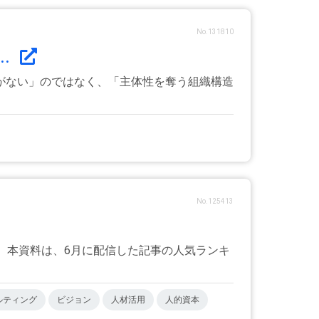
No.131810
.
がない」のではなく、「主体性を奪う組織構造
No.125413
す。本資料は、6月に配信した記事の人気ランキ
ルティング
ビジョン
人材活用
人的資本