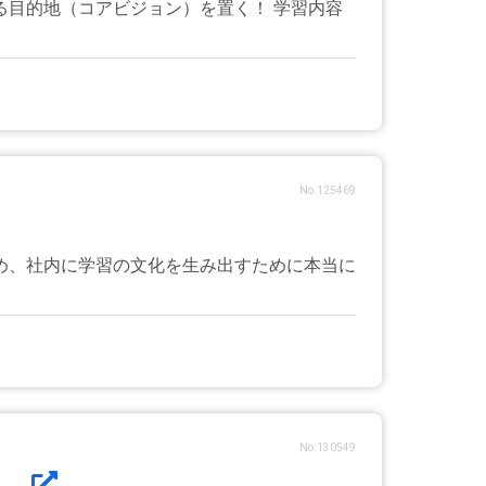
目的地（コアビジョン）を置く！ 学習内容
No.125469
め、社内に学習の文化を生み出すために本当に
No.130549
.