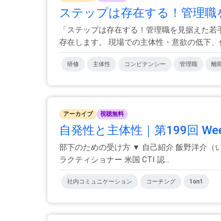
ステップは存在する！管理職を
「ステップは存在する！管理職を見据えた若
存在します。 現場での主体性・意欲の低下、伸び
研修
主体性
コンピテンシー
管理職
離
アーカイブ
視聴無料
自発性と主体性｜第199回 Weekly C
部下のための受け方 ▼ 自己紹介 飯野洋介
ラクティショナー 米国 CTI 認...
社内コミュニケーション
コーチング
1on1