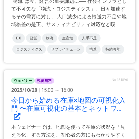
“物流”は今、経営の重要課題に── 社会インフラとし
て不可欠な「物流・ロジスティクス」。日々加速す
るその需要に対し、 人口減少による輸送力不足や地
域格差の是正、サスティナビリティ対応など喫...
DX
経営
物流
生産性
人手不足
ロジスティクス
サプライチェーン
構造
持続可能
No.154890
ウェビナー
視聴無料
2025/10/28
| 15:00 ～ 16:00
今日から始める在庫×地図の可視化入
門 〜在庫可視化の基本とネットワ...
本ウェビナーでは、地図を使って在庫の状況を「見
える化」する方法を、初心者の方にもわかりやすく