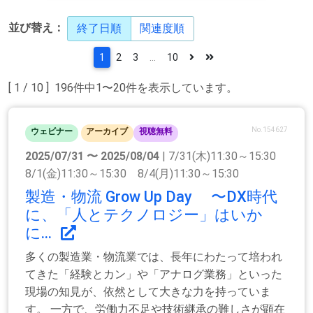
並び替え：
終了日順
関連度順
1
2
3
...
10
[ 1 / 10 ] 196件中1〜20件を表示しています。
No.154627
ウェビナー
アーカイブ
視聴無料
2025/07/31 〜 2025/08/04
| 7/31(木)11:30～15:30
8/1(金)11:30～15:30 8/4(月)11:30～15:30
製造・物流 Grow Up Day 〜DX時代
に、「人とテクノロジー」はいか
に...
多くの製造業・物流業では、長年にわたって培われ
てきた「経験とカン」や「アナログ業務」といった
現場の知見が、依然として大きな力を持っていま
す。 一方で、労働力不足や技術継承の難しさが顕在