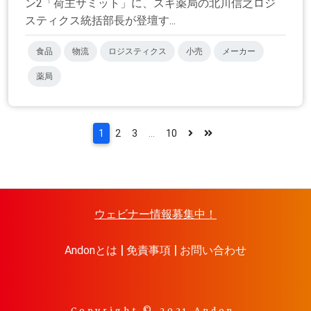
ン2「荷主サミット」に、スギ薬局の北川信之ロジ
スティクス統括部長が登壇す...
食品
物流
ロジスティクス
小売
メーカー
薬局
1
2
3
...
10
ウェビナー情報募集中！
Andonとは
免責事項
お問い合わせ