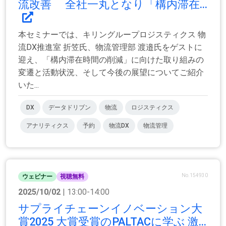
流改善 全社一丸となり「構内滞在...
本セミナーでは、キリングループロジスティクス 物
流DX推進室 折笠氏、物流管理部 渡邉氏をゲストに
迎え、「構内滞在時間の削減」に向けた取り組みの
変遷と活動状況、そして今後の展望についてご紹介
いた...
DX
データドリブン
物流
ロジスティクス
アナリティクス
予約
物流DX
物流管理
No.154930
ウェビナー
視聴無料
2025/10/02
| 13:00-14:00
サプライチェーンイノベーション大
賞2025 大賞受賞のPALTACに学ぶ 激...