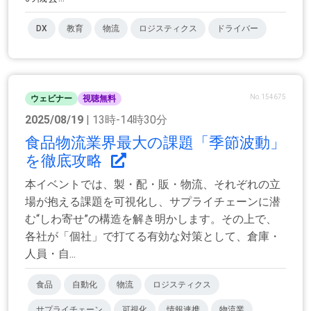
DX
教育
物流
ロジスティクス
ドライバー
No.154675
ウェビナー
視聴無料
2025/08/19
| 13時-14時30分
食品物流業界最大の課題「季節波動」
を徹底攻略
本イベントでは、製・配・販・物流、それぞれの立
場が抱える課題を可視化し、サプライチェーンに潜
む“しわ寄せ”の構造を解き明かします。その上で、
各社が「個社」で打てる有効な対策として、倉庫・
人員・自...
食品
自動化
物流
ロジスティクス
サプライチェーン
可視化
情報連携
物流業