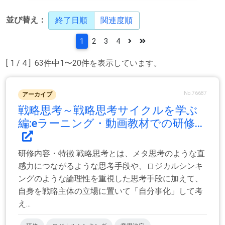
並び替え：
終了日順
関連度順
1
2
3
4
[ 1 / 4 ] 63件中1〜20件を表示しています。
No.76687
アーカイブ
戦略思考～戦略思考サイクルを学ぶ
編:eラーニング・動画教材での研修...
研修内容・特徴 戦略思考とは、メタ思考のような直
感力につながるような思考手段や、ロジカルシンキ
ングのような論理性を重視した思考手段に加えて、
自身を戦略主体の立場に置いて「自分事化」して考
え...